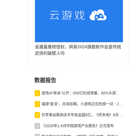
金庸最重磅授权，网易2024旗舰新作会是传统
武侠的破壁人吗
数据报告
1
游戏AI“账本”公开：500亿利润增量、80%头部入局，谁在闷声发财？
2
端游“复活”，出海狂飙，小游戏正在吃掉一切｜2026上半年产业报告
3
仅苹果谷歌商店半年吸金超8亿，《终末地》6月份收入显著回暖
4
《2026年1-6月中国游戏产业报告》正式发布