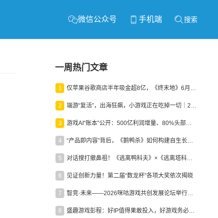
微信公众号
手机端
搜索
一周热门文章
1
仅苹果谷歌商店半年吸金超8亿，《终末地》6月份收入显著回暖
2
端游“复活”，出海狂飙，小游戏正在吃掉一切｜2026上半年产业报告
3
游戏AI“账本”公开：500亿利润增量、80%头部入局，谁在闷声发财？
4
“产品即内容”背后，《鹅鸭杀》如何构建自生长生态？
5
对话搜打撤鼻祖！《逃离鸭科夫》×《逃离塔科夫》官方线下沙龙落幕
6
见证创新力量！第二届“数龙杯”各项大奖依次揭晓
7
智竞·未来——2026咪咕游戏共创发展论坛举行：聚力精品内容、AI创作与电竞生态，共建高品质益智健康游戏社区
8
盛趣游戏彭程：好IP值得果敢投入，好游戏务必长效经营