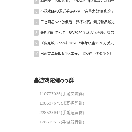
5
腾讯曝百亿收购案，《辉烬》团队解散，莉莉丝新作曝光｜陀螺周报
6
小游戏MAU逼近手游APP，“存量之战”更焦灼了
7
三七网易Avia放假看世界杯决赛，紫龙新品曝光，米哈游新作上线 | 陀螺周报
8
暑期档新作扎堆，BW2026全球人气火爆，微软XBOX大裁员|陀螺周报
9
《皮克敏 Bloom》2026上半年吸金3570万美元，中国台湾成最大市场
10
出海首年营收超1亿美元，《闪耀！优俊少女》美国市场占比达七成
游戏陀螺QQ群
110777025(手游交流群)
108587679(求职招聘群)
228523944(手游运营群)
128609517(手游发行群)