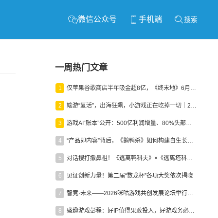
微信公众号
手机端
搜索
一周热门文章
1
仅苹果谷歌商店半年吸金超8亿，《终末地》6月份收入显著回暖
2
端游“复活”，出海狂飙，小游戏正在吃掉一切｜2026上半年产业报告
3
游戏AI“账本”公开：500亿利润增量、80%头部入局，谁在闷声发财？
4
“产品即内容”背后，《鹅鸭杀》如何构建自生长生态？
5
对话搜打撤鼻祖！《逃离鸭科夫》×《逃离塔科夫》官方线下沙龙落幕
6
见证创新力量！第二届“数龙杯”各项大奖依次揭晓
7
智竞·未来——2026咪咕游戏共创发展论坛举行：聚力精品内容、AI创作与电竞生态，共建高品质益智健康游戏社区
8
盛趣游戏彭程：好IP值得果敢投入，好游戏务必长效经营