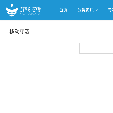
首页
分类资讯
专
抢滩全球
人工智能
武侠游
移动穿戴
跨界Talk