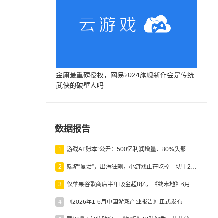
金庸最重磅授权，网易2024旗舰新作会是传统
武侠的破壁人吗
数据报告
1
游戏AI“账本”公开：500亿利润增量、80%头部入局，谁在闷声发财？
2
端游“复活”，出海狂飙，小游戏正在吃掉一切｜2026上半年产业报告
3
仅苹果谷歌商店半年吸金超8亿，《终末地》6月份收入显著回暖
4
《2026年1-6月中国游戏产业报告》正式发布