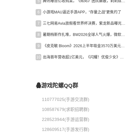
5
腾讯曝百亿收购案，《辉烬》团队解散，莉莉丝新作曝光｜陀螺周报
6
小游戏MAU逼近手游APP，“存量之战”更焦灼了
7
三七网易Avia放假看世界杯决赛，紫龙新品曝光，米哈游新作上线 | 陀螺周报
8
暑期档新作扎堆，BW2026全球人气火爆，微软XBOX大裁员|陀螺周报
9
《皮克敏 Bloom》2026上半年吸金3570万美元，中国台湾成最大市场
10
出海首年营收超1亿美元，《闪耀！优俊少女》美国市场占比达七成
游戏陀螺QQ群
110777025(手游交流群)
108587679(求职招聘群)
228523944(手游运营群)
128609517(手游发行群)