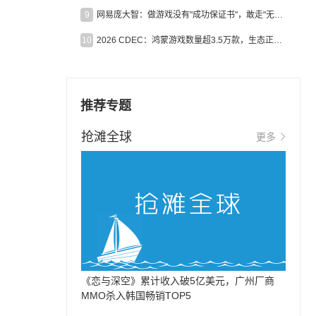
9
网易庞大智：做游戏没有"成功保证书"，敢走"无人区"才是真原创
10
2026 CDEC：鸿蒙游戏数量超3.5万款，生态正循环加速产业高质量发展
推荐专题
抢滩全球
更多
《恋与深空》累计收入破5亿美元，广州厂商
MMO杀入韩国畅销TOP5