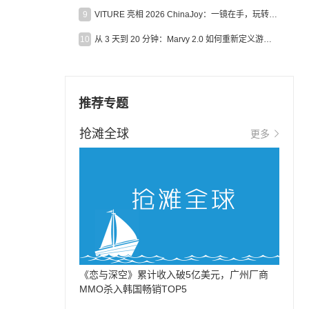
9
VITURE 亮相 2026 ChinaJoy：一镜在手，玩转全场！
10
从 3 天到 20 分钟：Marvy 2.0 如何重新定义游戏出海营销效率？
推荐专题
抢滩全球
更多
《恋与深空》累计收入破5亿美元，广州厂商
MMO杀入韩国畅销TOP5