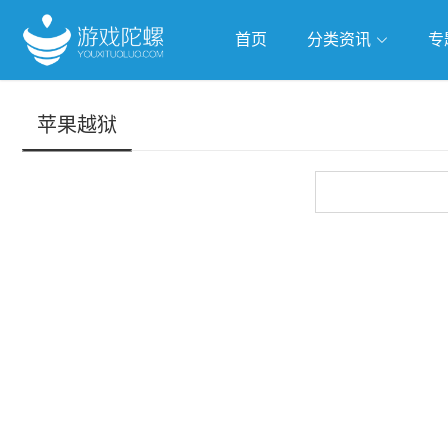
首页
分类资讯
专
抢滩全球
人工智能
武侠游
苹果越狱
跨界Talk