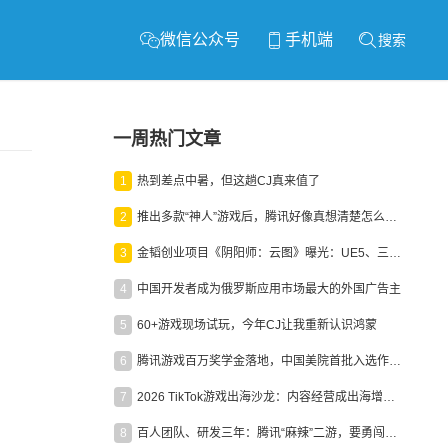
微信公众号
手机端
搜索
一周热门文章
1
热到差点中暑，但这趟CJ真来值了
2
推出多款“神人”游戏后，腾讯好像真想清楚怎么做二次元了
3
金韬创业项目《阴阳师：云图》曝光：UE5、三端互通、ARPG
4
中国开发者成为俄罗斯应用市场最大的外国广告主
5
60+游戏现场试玩，今年CJ让我重新认识鸿蒙
6
腾讯游戏百万奖学金落地，中国美院首批入选作品获业内关注
7
2026 TikTok游戏出海沙龙：内容经营成出海增长新引擎
8
百人团队、研发三年：腾讯“麻辣”二游，要勇闯男性恋爱市场