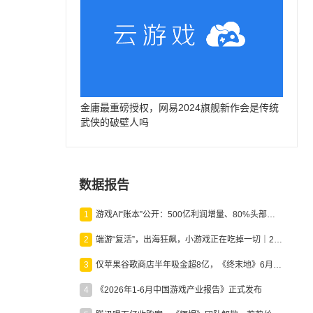
金庸最重磅授权，网易2024旗舰新作会是传统
武侠的破壁人吗
数据报告
1
游戏AI“账本”公开：500亿利润增量、80%头部入局，谁在闷声发财？
2
端游“复活”，出海狂飙，小游戏正在吃掉一切｜2026上半年产业报告
3
仅苹果谷歌商店半年吸金超8亿，《终末地》6月份收入显著回暖
4
《2026年1-6月中国游戏产业报告》正式发布