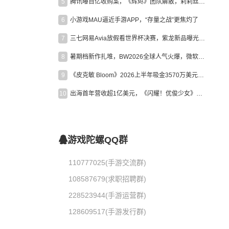
5
腾讯曝百亿收购案，《辉烬》团队解散，莉莉丝新作曝光｜陀螺周报
6
小游戏MAU逼近手游APP，“存量之战”更焦灼了
7
三七网易Avia放假看世界杯决赛，紫龙新品曝光，米哈游新作上线 | 陀螺周报
8
暑期档新作扎堆，BW2026全球人气火爆，微软XBOX大裁员|陀螺周报
9
《皮克敏 Bloom》2026上半年吸金3570万美元，中国台湾成最大市场
10
出海首年营收超1亿美元，《闪耀！优俊少女》美国市场占比达七成
游戏陀螺QQ群
110777025(手游交流群)
108587679(求职招聘群)
228523944(手游运营群)
128609517(手游发行群)