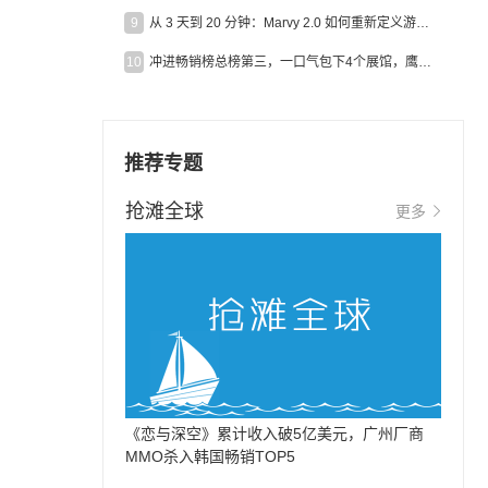
9
从 3 天到 20 分钟：Marvy 2.0 如何重新定义游戏出海营销效率？
10
冲进畅销榜总榜第三，一口气包下4个展馆，鹰角把嘉年华做爆了
推荐专题
抢滩全球
更多
《恋与深空》累计收入破5亿美元，广州厂商
MMO杀入韩国畅销TOP5