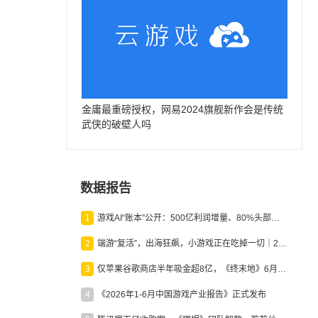
金庸最重磅授权，网易2024旗舰新作会是传统
武侠的破壁人吗
数据报告
1
游戏AI“账本”公开：500亿利润增量、80%头部入局，谁在闷声发财？
2
端游“复活”，出海狂飙，小游戏正在吃掉一切｜2026上半年产业报告
3
仅苹果谷歌商店半年吸金超8亿，《终末地》6月份收入显著回暖
4
《2026年1-6月中国游戏产业报告》正式发布