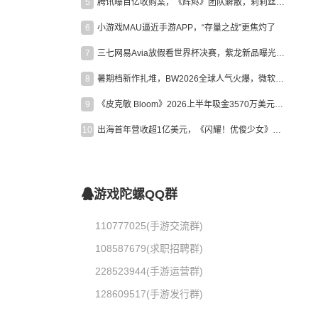
5
腾讯曝百亿收购案，《辉烬》团队解散，莉莉丝新作曝光｜陀螺周报
6
小游戏MAU逼近手游APP，“存量之战”更焦灼了
7
三七网易Avia放假看世界杯决赛，紫龙新品曝光，米哈游新作上线 | 陀螺周报
8
暑期档新作扎堆，BW2026全球人气火爆，微软XBOX大裁员|陀螺周报
9
《皮克敏 Bloom》2026上半年吸金3570万美元，中国台湾成最大市场
10
出海首年营收超1亿美元，《闪耀！优俊少女》美国市场占比达七成
游戏陀螺QQ群
110777025(手游交流群)
108587679(求职招聘群)
228523944(手游运营群)
128609517(手游发行群)