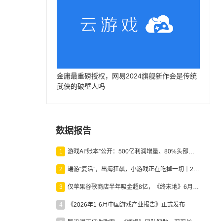
金庸最重磅授权，网易2024旗舰新作会是传统
武侠的破壁人吗
数据报告
1
游戏AI“账本”公开：500亿利润增量、80%头部入局，谁在闷声发财？
2
端游“复活”，出海狂飙，小游戏正在吃掉一切｜2026上半年产业报告
3
仅苹果谷歌商店半年吸金超8亿，《终末地》6月份收入显著回暖
4
《2026年1-6月中国游戏产业报告》正式发布