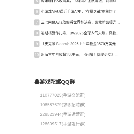
5
腾讯曝百亿收购案，《辉烬》团队解散，莉莉丝新作曝光｜陀螺周报
6
小游戏MAU逼近手游APP，“存量之战”更焦灼了
7
三七网易Avia放假看世界杯决赛，紫龙新品曝光，米哈游新作上线 | 陀螺周报
8
暑期档新作扎堆，BW2026全球人气火爆，微软XBOX大裁员|陀螺周报
9
《皮克敏 Bloom》2026上半年吸金3570万美元，中国台湾成最大市场
10
出海首年营收超1亿美元，《闪耀！优俊少女》美国市场占比达七成
游戏陀螺QQ群
110777025(手游交流群)
108587679(求职招聘群)
228523944(手游运营群)
128609517(手游发行群)