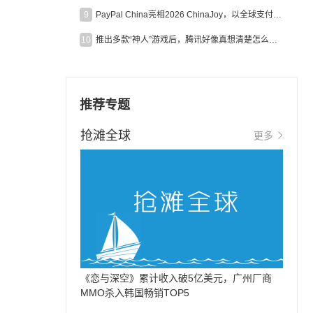
9
PayPal China亮相2026 ChinaJoy，以全球支付能力助力中国游戏企业深化全球运营
10
推出多款“神人”游戏后，腾讯好像真想清楚怎么做二次元了
推荐专题
抢滩全球
更多
《恋与深空》累计收入破5亿美元，广州厂商
MMO杀入韩国畅销TOP5