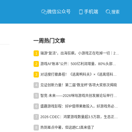
微信公众号
手机端
搜索
一周热门文章
1
端游“复活”，出海狂飙，小游戏正在吃掉一切｜2026上半年产业报告
2
游戏AI“账本”公开：500亿利润增量、80%头部入局，谁在闷声发财？
3
对话搜打撤鼻祖！《逃离鸭科夫》×《逃离塔科夫》官方线下沙龙落幕
4
见证创新力量！第二届“数龙杯”各项大奖依次揭晓
5
智竞·未来——2026咪咕游戏共创发展论坛举行：聚力精品内容、AI创作与电竞生态，共建高品质益智健康游戏社区
6
盛趣游戏彭程：好IP值得果敢投入，好游戏务必长效经营
7
2026 CDEC：鸿蒙游戏数量超3.5万款，生态正循环加速产业高质量发展
8
热到差点中暑，但这趟CJ真来值了