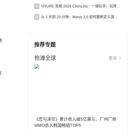
9
VITURE 亮相 2026 ChinaJoy：一镜在手，玩转全场！
10
从 3 天到 20 分钟：Marvy 2.0 如何重新定义游戏出海营销效率？
商
推荐专题
抢滩全球
更多
在
《恋与深空》累计收入破5亿美元，广州厂商
MMO杀入韩国畅销TOP5