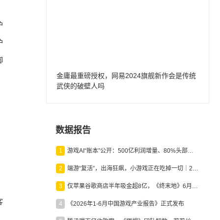
护
护
御
金庸最重磅授权，网易2024旗舰新作会是传统
武侠的破壁人吗
数据报告
1
游戏AI“账本”公开：500亿利润增量、80%头部入局，谁在闷声发财？
2
端游“复活”，出海狂飙，小游戏正在吃掉一切｜2026上半年产业报告
的
3
仅苹果谷歌商店半年吸金超8亿，《终末地》6月份收入显著回暖
客
4
《2026年1-6月中国游戏产业报告》正式发布