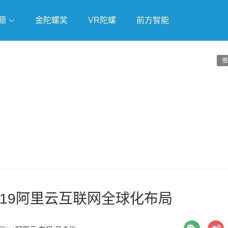
题
金陀螺奖
VR陀螺
前方智能
戏
独立游戏
云游戏
推
019阿里云互联网全球化布局