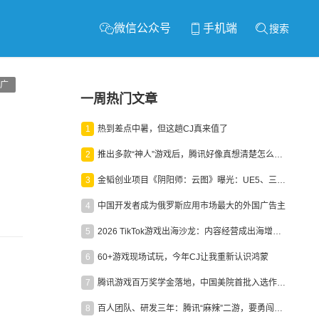
微信公众号
手机端
搜索
广
一周热门文章
1
热到差点中暑，但这趟CJ真来值了
2
推出多款“神人”游戏后，腾讯好像真想清楚怎么做二次元了
3
金韬创业项目《阴阳师：云图》曝光：UE5、三端互通、ARPG
4
中国开发者成为俄罗斯应用市场最大的外国广告主
5
2026 TikTok游戏出海沙龙：内容经营成出海增长新引擎
6
60+游戏现场试玩，今年CJ让我重新认识鸿蒙
7
腾讯游戏百万奖学金落地，中国美院首批入选作品获业内关注
8
百人团队、研发三年：腾讯“麻辣”二游，要勇闯男性恋爱市场