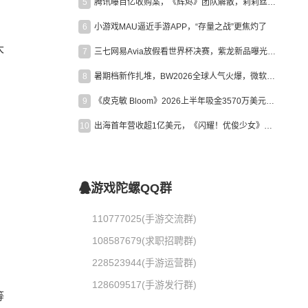
5
腾讯曝百亿收购案，《辉烬》团队解散，莉莉丝新作曝光｜陀螺周报
6
小游戏MAU逼近手游APP，“存量之战”更焦灼了
大
7
三七网易Avia放假看世界杯决赛，紫龙新品曝光，米哈游新作上线 | 陀螺周报
8
暑期档新作扎堆，BW2026全球人气火爆，微软XBOX大裁员|陀螺周报
9
《皮克敏 Bloom》2026上半年吸金3570万美元，中国台湾成最大市场
10
出海首年营收超1亿美元，《闪耀！优俊少女》美国市场占比达七成
游戏陀螺QQ群
110777025(手游交流群)
108587679(求职招聘群)
228523944(手游运营群)
128609517(手游发行群)
等