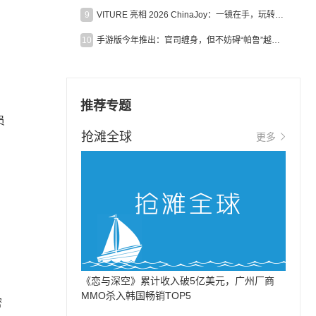
9
VITURE 亮相 2026 ChinaJoy：一镜在手，玩转全场！
10
手游版今年推出：官司缠身，但不妨碍“帕鲁”越来越火
推荐专题
员
抢滩全球
更多
《恋与深空》累计收入破5亿美元，广州厂商
MMO杀入韩国畅销TOP5
密