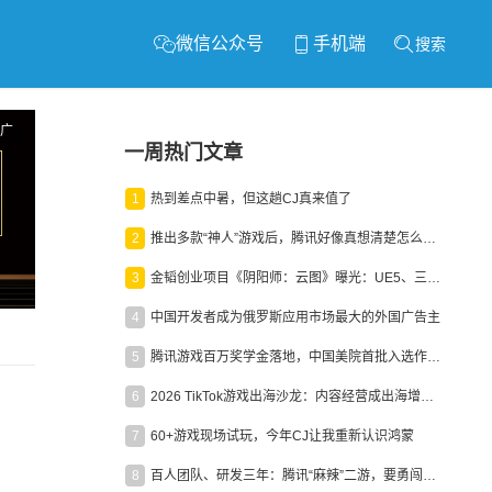
微信公众号
手机端
搜索
广
一周热门文章
1
热到差点中暑，但这趟CJ真来值了
2
推出多款“神人”游戏后，腾讯好像真想清楚怎么做二次元了
3
金韬创业项目《阴阳师：云图》曝光：UE5、三端互通、ARPG
4
中国开发者成为俄罗斯应用市场最大的外国广告主
5
腾讯游戏百万奖学金落地，中国美院首批入选作品获业内关注
6
2026 TikTok游戏出海沙龙：内容经营成出海增长新引擎
7
60+游戏现场试玩，今年CJ让我重新认识鸿蒙
8
百人团队、研发三年：腾讯“麻辣”二游，要勇闯男性恋爱市场