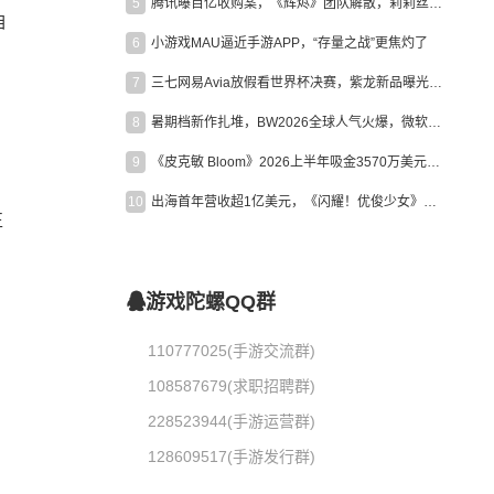
5
腾讯曝百亿收购案，《辉烬》团队解散，莉莉丝新作曝光｜陀螺周报
自
6
小游戏MAU逼近手游APP，“存量之战”更焦灼了
7
三七网易Avia放假看世界杯决赛，紫龙新品曝光，米哈游新作上线 | 陀螺周报
8
暑期档新作扎堆，BW2026全球人气火爆，微软XBOX大裁员|陀螺周报
9
《皮克敏 Bloom》2026上半年吸金3570万美元，中国台湾成最大市场
10
出海首年营收超1亿美元，《闪耀！优俊少女》美国市场占比达七成
正
游戏陀螺QQ群
110777025(手游交流群)
108587679(求职招聘群)
228523944(手游运营群)
128609517(手游发行群)