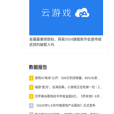
金庸最重磅授权，网易2024旗舰新作会是传统
武侠的破壁人吗
数据报告
1
游戏AI“账本”公开：500亿利润增量、80%头部入局，谁在闷声发财？
2
端游“复活”，出海狂飙，小游戏正在吃掉一切｜2026上半年产业报告
3
仅苹果谷歌商店半年吸金超8亿，《终末地》6月份收入显著回暖
4
《2026年1-6月中国游戏产业报告》正式发布