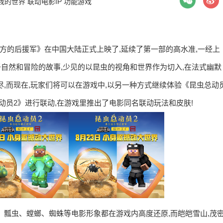
我的世界 联动电影IP 功能游戏
自远方的后援军》在中国大陆正式上映了,延续了第一部的高水准,一经上
于自然和冒险的故事,少见的以昆虫的视角和世界作为切入,在法式幽默
,而现在,玩家们将可以在游戏中,以另一种方式继续体验《昆虫总动
动员2》进行联动,在游戏里推出了电影同名联动玩法和皮肤!
、瓢虫、螳螂、蜘蛛等电影形象都在游戏内高度还原,而皑皑雪山,茂