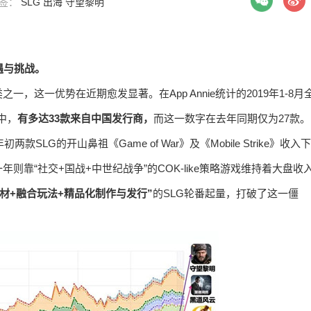
 标签：
SLG
出海
守望黎明
遇与挑战。
，这一优势在近期愈发显著。在App Annie统计的2019年1-8月
戏中，
有多达33款来自中国发行商，
而这一数字在去年同期仅为27款。
LG的开山鼻祖《Game of War》及《Mobile Strike》收入下
靠“社交+国战+中世纪战争”的COK-like策略游戏维持着大盘收
题材+融合玩法+精品化制作与发行”
的SLG轮番起量，打破了这一僵