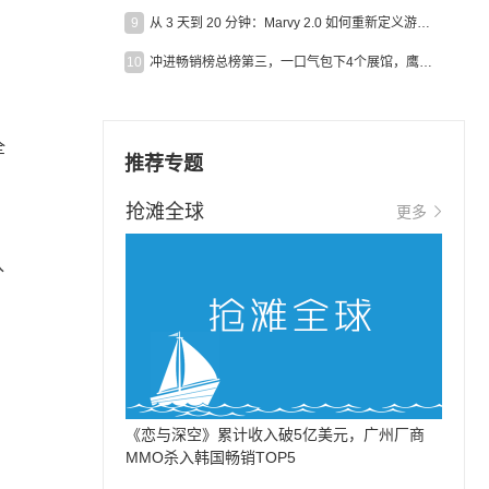
9
从 3 天到 20 分钟：Marvy 2.0 如何重新定义游戏出海营销效率？
10
冲进畅销榜总榜第三，一口气包下4个展馆，鹰角把嘉年华做爆了
全
推荐专题
抢滩全球
更多
入
《恋与深空》累计收入破5亿美元，广州厂商
MMO杀入韩国畅销TOP5