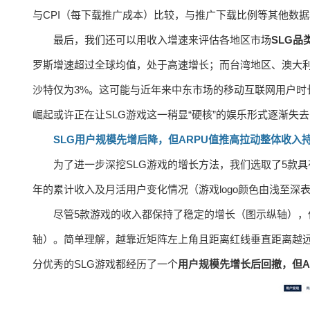
与CPI（每下载推广成本）比较，与推广下载比例等其他数据
最后，我们还可以用收入增速来评估各地区市场
SLG品
罗斯增速超过全球均值，处于高速增长；而台湾地区、澳大利
沙特仅为3%。这可能与近年来中东市场的移动互联网用户时
崛起或许正在让SLG游戏这一稍显“硬核”的娱乐形式逐渐失
SLG用户规模先增后降，但ARPU值推高拉动整体收入
为了进一步深挖SLG游戏的增长方法，我们选取了5款
年的累计收入及月活用户变化情况（游戏logo颜色由浅至深
尽管5款游戏的收入都保持了稳定的增长（图示纵轴）
轴）。简单理解，越靠近矩阵左上角且距离红线垂直距离越远
分优秀的SLG游戏都经历了一个
用户规模先增长后回撤，但A