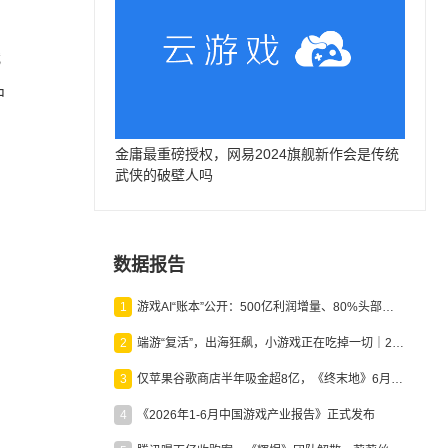
俄
中
金庸最重磅授权，网易2024旗舰新作会是传统
武侠的破壁人吗
数据报告
1
游戏AI“账本”公开：500亿利润增量、80%头部入局，谁在闷声发财？
2
端游“复活”，出海狂飙，小游戏正在吃掉一切｜2026上半年产业报告
3
仅苹果谷歌商店半年吸金超8亿，《终末地》6月份收入显著回暖
4
《2026年1-6月中国游戏产业报告》正式发布