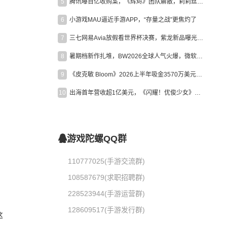
5
腾讯曝百亿收购案，《辉烬》团队解散，莉莉丝新作曝光｜陀螺周报
6
小游戏MAU逼近手游APP，“存量之战”更焦灼了
7
三七网易Avia放假看世界杯决赛，紫龙新品曝光，米哈游新作上线 | 陀螺周报
8
暑期档新作扎堆，BW2026全球人气火爆，微软XBOX大裁员|陀螺周报
9
《皮克敏 Bloom》2026上半年吸金3570万美元，中国台湾成最大市场
10
出海首年营收超1亿美元，《闪耀！优俊少女》美国市场占比达七成
游戏陀螺QQ群
110777025(手游交流群)
108587679(求职招聘群)
228523944(手游运营群)
128609517(手游发行群)
这