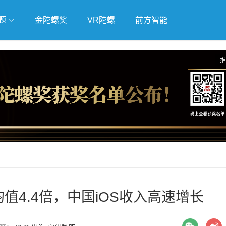
题
金陀螺奖
VR陀螺
前方智能
戏
独立游戏
云游戏
推
均值4.4倍，中国iOS收入高速增长