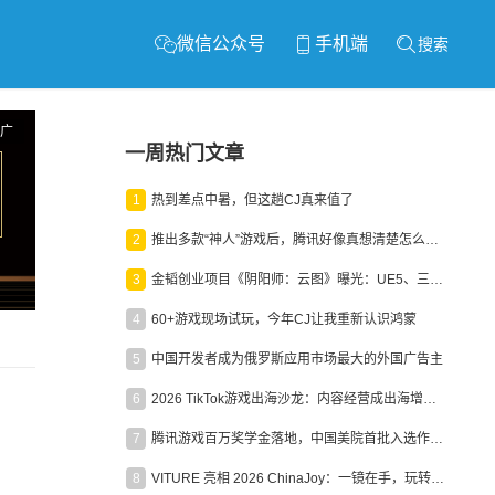
微信公众号
手机端
搜索
广
一周热门文章
1
热到差点中暑，但这趟CJ真来值了
2
推出多款“神人”游戏后，腾讯好像真想清楚怎么做二次元了
3
金韬创业项目《阴阳师：云图》曝光：UE5、三端互通、ARPG
4
60+游戏现场试玩，今年CJ让我重新认识鸿蒙
5
中国开发者成为俄罗斯应用市场最大的外国广告主
6
2026 TikTok游戏出海沙龙：内容经营成出海增长新引擎
7
腾讯游戏百万奖学金落地，中国美院首批入选作品获业内关注
8
VITURE 亮相 2026 ChinaJoy：一镜在手，玩转全场！