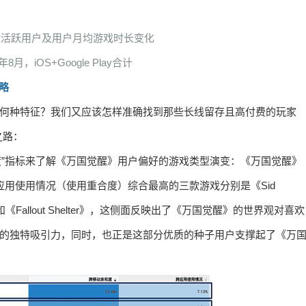
球活跃用户及用户月均游戏时长变化
9年8月，iOS+Google Play合计
略
别有何种特征？我们又应该怎样准确找到那些长线留存且高付费的玩家
之路：
“跨移动亲和度”指标来了解《万国觉醒》用户偏好的游戏类型演变：《万国觉醒》
跨应用使用情况（使用重合度）综合最高的三款游戏分别是《Sid
iller Puzzle》和《Fallout Shelter》，这侧面反映出了《万国觉醒》的世界观对喜欢
家的独特吸引力，同时，也正是这部分优质的种子用户支撑起了《万