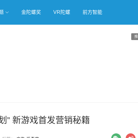
题
金陀螺奖
VR陀螺
前方智能
戏
独立游戏
云游戏
推
划” 新游戏首发营销秘籍