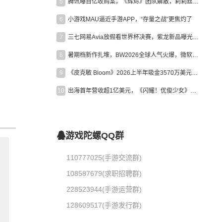
5
腾讯曝百亿收购案，《辉烬》团队解散，莉莉丝新作曝光｜陀螺周报
6
小游戏MAU逼近手游APP，“存量之战”更焦灼了
7
三七网易Avia放假看世界杯决赛，紫龙新品曝光，米哈游新作上线 | 陀螺周报
8
暑期档新作扎堆，BW2026全球人气火爆，微软XBOX大裁员|陀螺周报
9
《皮克敏 Bloom》2026上半年吸金3570万美元，中国台湾成最大市场
10
出海首年营收超1亿美元，《闪耀！优俊少女》美国市场占比达七成
游戏陀螺QQ群
110777025(手游交流群)
108587679(求职招聘群)
228523944(手游运营群)
128609517(手游发行群)