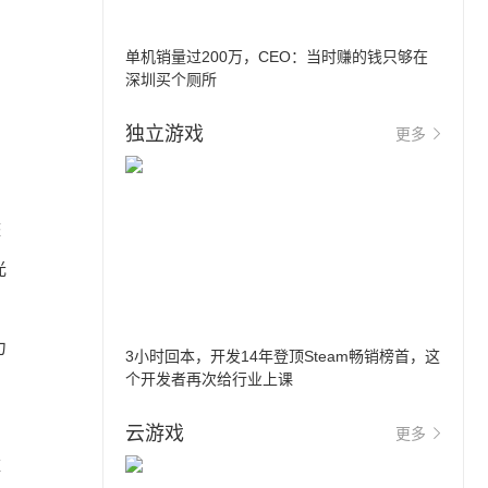
单机销量过200万，CEO：当时赚的钱只够在
深圳买个厕所
独立游戏
更多
整
光
力
3小时回本，开发14年登顶Steam畅销榜首，这
个开发者再次给行业上课
云游戏
更多
难