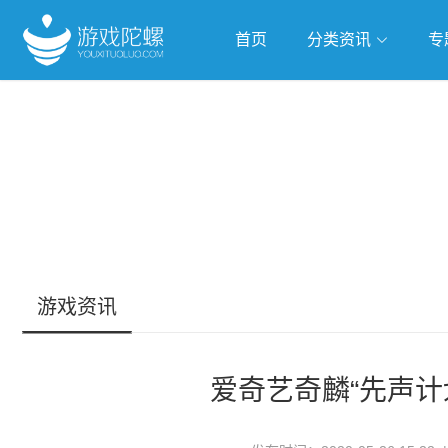
首页
分类资讯
专
抢滩全球
人工智能
武侠游
跨界Talk
游戏资讯
爱奇艺奇麟“先声计