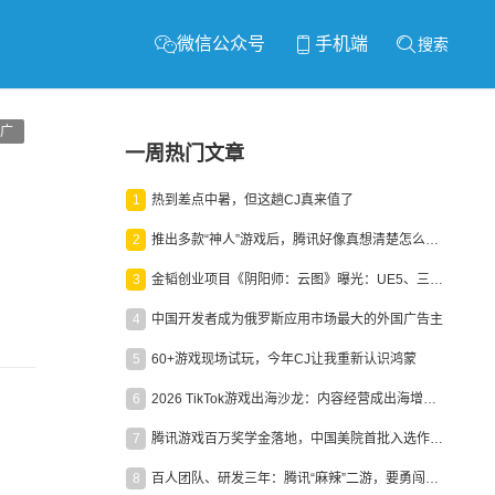
微信公众号
手机端
搜索
广
一周热门文章
1
热到差点中暑，但这趟CJ真来值了
2
推出多款“神人”游戏后，腾讯好像真想清楚怎么做二次元了
3
金韬创业项目《阴阳师：云图》曝光：UE5、三端互通、ARPG
4
中国开发者成为俄罗斯应用市场最大的外国广告主
5
60+游戏现场试玩，今年CJ让我重新认识鸿蒙
6
2026 TikTok游戏出海沙龙：内容经营成出海增长新引擎
7
腾讯游戏百万奖学金落地，中国美院首批入选作品获业内关注
8
百人团队、研发三年：腾讯“麻辣”二游，要勇闯男性恋爱市场