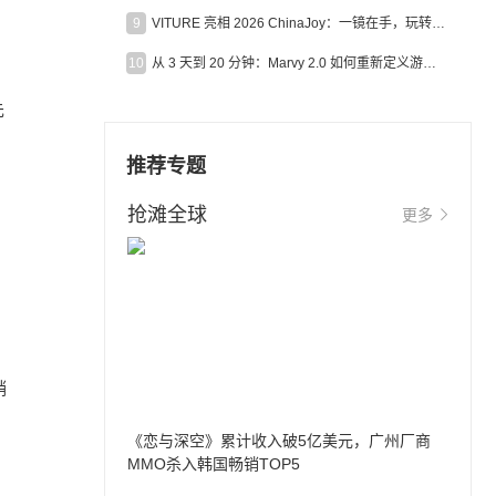
9
VITURE 亮相 2026 ChinaJoy：一镜在手，玩转全场！
10
从 3 天到 20 分钟：Marvy 2.0 如何重新定义游戏出海营销效率？
先
推荐专题
抢滩全球
更多
销
《恋与深空》累计收入破5亿美元，广州厂商
MMO杀入韩国畅销TOP5