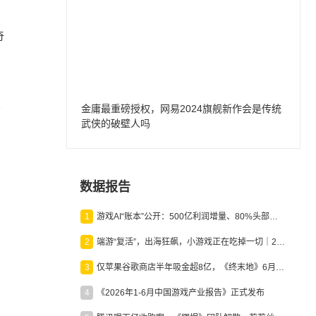
奇
金庸最重磅授权，网易2024旗舰新作会是传统
营
武侠的破壁人吗
数据报告
1
游戏AI“账本”公开：500亿利润增量、80%头部入局，谁在闷声发财？
2
端游“复活”，出海狂飙，小游戏正在吃掉一切｜2026上半年产业报告
3
仅苹果谷歌商店半年吸金超8亿，《终末地》6月份收入显著回暖
4
《2026年1-6月中国游戏产业报告》正式发布