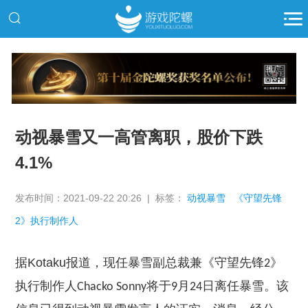
推广
动视暴雪又一高管离职，股价下跌
4.1%
发布时间：2021-09-22 20:26 | 标签：
动视暴雪
《守望先锋
2》执行制作人
据
Kotaku
报道，
现任暴雪副总裁兼《守望先锋
》
2
执行制作人
将于
月
日离任暴雪。该
Chacko Sonny
9
24