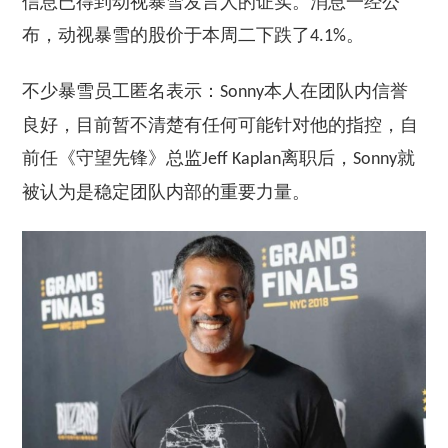
信息已得到动视暴雪发言人的证实。消息一经公
布，动视暴雪的股价于本周二下跌了
。
4.1%
不少暴雪员工匿名表示：
本人在团队内信誉
Sonny
良好，目前暂不清楚有任何可能针对他的指控，自
前任《守望先锋》总监
离职后，
就
Jeff Kaplan
Sonny
被认为是稳定团队内部的重要力量。