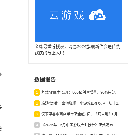
金庸最重磅授权，网易2024旗舰新作会是传统
武侠的破壁人吗
碰
数据报告
1
游戏AI“账本”公开：500亿利润增量、80%头部入局，谁在闷声发财？
2
端游“复活”，出海狂飙，小游戏正在吃掉一切｜2026上半年产业报告
幕
3
仅苹果谷歌商店半年吸金超8亿，《终末地》6月份收入显著回暖
4
《2026年1-6月中国游戏产业报告》正式发布
感