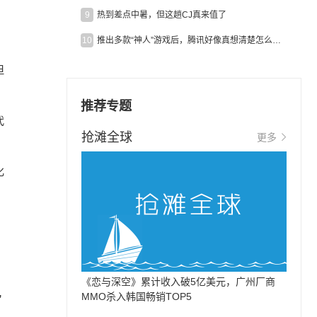
9
热到差点中暑，但这趟CJ真来值了
10
推出多款“神人”游戏后，腾讯好像真想清楚怎么做二次元了
但
推荐专题
代
抢滩全球
更多
化
《恋与深空》累计收入破5亿美元，广州厂商
MMO杀入韩国畅销TOP5
”