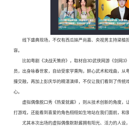
线下盛典现场，不仅有西瓜妹严尚嘉、央视男主持梁植
容。
比如粤剧《决战天策府》，取材自3D武侠网游《剑网3
员，出身咏春世家，自幼受家学熏陶，醉心武术和戏曲，从
撞交融，再加上彭庆华的精湛演绎，不仅让我们看到了传统
心。
虚拟偶像脱口秀《热爱就酱》，则从技术创新的角度，
打游戏，还能看到喜爱的角色栩栩如生地站在我们面前，和
尤其本次出场的虚拟偶像默默酱拥有阳光、活力的人设