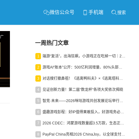
微信公众号
手机端
搜索
广
一周热门文章
1
端游“复活”，出海狂飙，小游戏正在吃掉一切｜2026上半年产业报告
2
游戏AI“账本”公开：500亿利润增量、80%头部入局，谁在闷声发财？
3
对话搜打撤鼻祖！《逃离鸭科夫》×《逃离塔科夫》官方线下沙龙落幕
4
见证创新力量！第二届“数龙杯”各项大奖依次揭晓
5
智竞·未来——2026咪咕游戏共创发展论坛举行：聚力精品内容、AI创作与电竞生态，共建高品质益智健康游戏社区
6
盛趣游戏彭程：好IP值得果敢投入，好游戏务必长效经营
7
2026 CDEC：鸿蒙游戏数量超3.5万款，生态正循环加速产业高质量发展
8
PayPal China亮相2026 ChinaJoy，以全球支付能力助力中国游戏企业深化全球运营