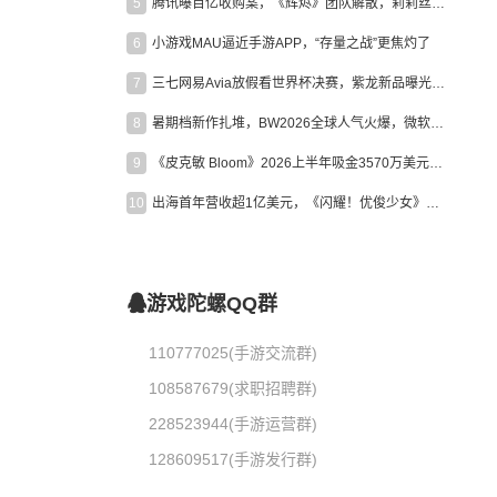
5
腾讯曝百亿收购案，《辉烬》团队解散，莉莉丝新作曝光｜陀螺周报
6
小游戏MAU逼近手游APP，“存量之战”更焦灼了
7
三七网易Avia放假看世界杯决赛，紫龙新品曝光，米哈游新作上线 | 陀螺周报
8
暑期档新作扎堆，BW2026全球人气火爆，微软XBOX大裁员|陀螺周报
9
《皮克敏 Bloom》2026上半年吸金3570万美元，中国台湾成最大市场
10
出海首年营收超1亿美元，《闪耀！优俊少女》美国市场占比达七成
游戏陀螺QQ群
110777025(手游交流群)
108587679(求职招聘群)
228523944(手游运营群)
128609517(手游发行群)