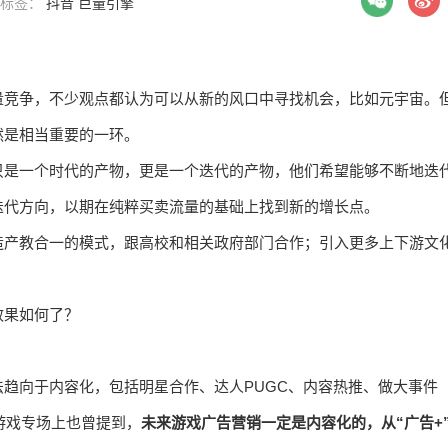
| 标签：
抖音
巨量引擎
量竞争，不少观点都认为可以从新的风口中寻找机会，比如元宇宙。
然是相当重要的一环。
只是一个时代的产物，更是一个迭代的产物，他们希望能够不断地迭
迭代方向，以期在纯粹买卖流量的基础上找到新的增长点。
造产教合一的模式，跟高校和相关政府部门合作；引入更多上下游文
效果如何了？
趋向于内容化，包括明星合作、达人PUGC、内容热推、做大事件
游戏专场上也曾提到，
未来游戏广告营销一定是内容化的，从“广告+