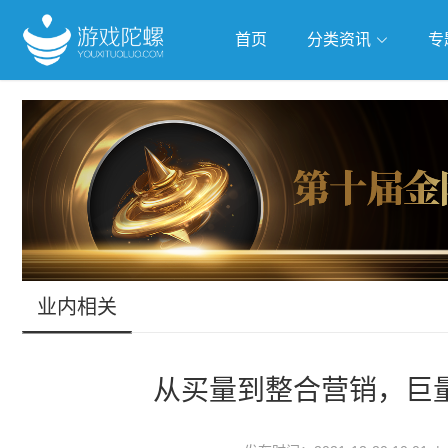
首页
分类资讯
专
抢滩全球
人工智能
武侠游
跨界Talk
业内相关
从买量到整合营销，巨