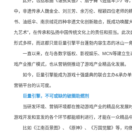
此外，包括歌曲《谁携笑傲》、扇子舞《逍遥年少》等
中，非遗传承人魏金全、刘兰芳、余万伦、程颖四位老师的
书、油纸伞、南京绒花四种非遗文化创新融合，既成功唤醒大
九艺术”，在传承和弘扬中国传统文化上的责任和担当。此次
形式多样，而这都只是巨量引擎平台蓬勃内容生态的冰山一
一直以来，在与各数字版权、影视娱乐、MCN等建立生
戏产业推广模式，也从营销侧推动了游戏产业精品化发展。
如今，巨量引擎能成为游戏十强盛典的联合主办&承办
营销平台的认可度。
巨量引擎，不可或缺的破圈助燃剂
当研发环境、营销环境都在推动游戏产业的精品化发展
游戏开发和宣发的各个环节都能顺利进行，才能在一众精品
比如《江南百景图》、《原神》、《万国觉醒》等，均