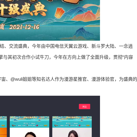
总结、交流盛典，今年由中国电信天翼云游戏、新斗罗大陆、一念逍
巨量引擎与其初次合作小试牛刀，今年在方向上做了全面升级，贯彻“内容
宙、@wuli姐姐等知名达人作为漫游星推官、漫游体验官，为盛典