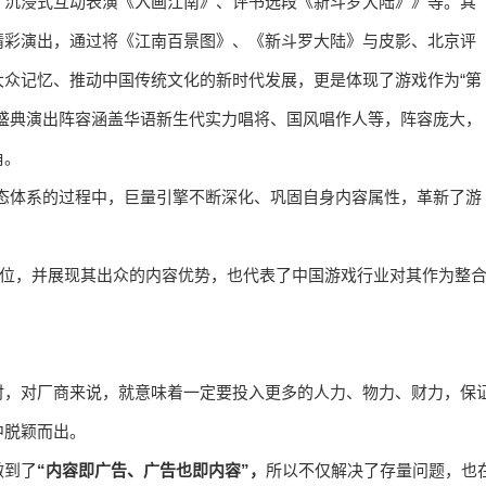
，沉浸式互动表演《入画江南》、评书选段《新斗罗大陆》》等。其
精彩演出，通过将《江南百景图》、《新斗罗大陆》与皮影、北京评
众记忆、推动中国传统文化的新时代发展，更是体现了游戏作为“第
盛典演出阵容涵盖华语新⽣代实⼒唱将、国风唱作⼈等，阵容庞大，
角。
态体系的过程中，巨量引擎不断深化、巩固自身内容属性，革新了游
单位，并展现其出众的内容优势，也代表了中国游戏行业对其作为整
时，对厂商来说，就意味着一定要投入更多的人力、物力、财力，保
中脱颖而出。
做到了
“内容即⼴告、⼴告也即内容”，
所以不仅解决了存量问题，也