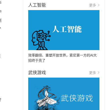
华
人工智能
更多
中
则
了
效率翻倍、重塑开放世界，索尼第一方的AI大
魂
招终于亮了
武侠游戏
更多
才