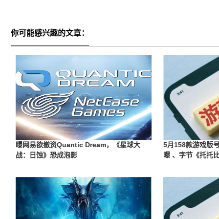
你可能感兴趣的文章：
曝网易欲撤资Quantic Dream，《星球大
5月158款游戏
战：日蚀》恐成泡影
曝 、字节《托托