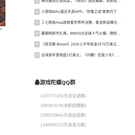
5
腾讯曝百亿收购案，《辉烬》团队解散，莉莉丝新作曝光｜陀螺周报
6
小游戏MAU逼近手游APP，“存量之战”更焦灼了
7
三七网易Avia放假看世界杯决赛，紫龙新品曝光，米哈游新作上线 | 陀螺周报
一
8
暑期档新作扎堆，BW2026全球人气火爆，微软XBOX大裁员|陀螺周报
9
《皮克敏 Bloom》2026上半年吸金3570万美元，中国台湾成最大市场
10
出海首年营收超1亿美元，《闪耀！优俊少女》美国市场占比达七成
游戏陀螺QQ群
110777025(手游交流群)
108587679(求职招聘群)
228523944(手游运营群)
128609517(手游发行群)