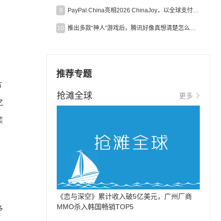
9
PayPal China亮相2026 ChinaJoy，以全球支付能力助力中国游戏企业深化全球运营
10
推出多款“神人”游戏后，腾讯好像真想清楚怎么做二次元了
推荐专题
片
抢滩全球
更多
之
奕
《恋与深空》累计收入破5亿美元，广州厂商
MMO杀入韩国畅销TOP5
多