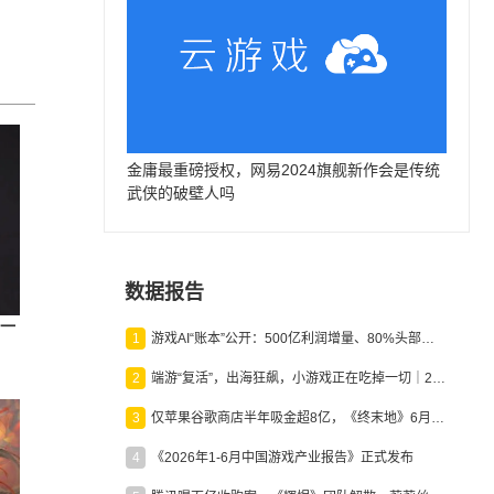
金庸最重磅授权，网易2024旗舰新作会是传统
武侠的破壁人吗
数据报告
，一
1
游戏AI“账本”公开：500亿利润增量、80%头部入局，谁在闷声发财？
2
端游“复活”，出海狂飙，小游戏正在吃掉一切｜2026上半年产业报告
3
仅苹果谷歌商店半年吸金超8亿，《终末地》6月份收入显著回暖
4
《2026年1-6月中国游戏产业报告》正式发布