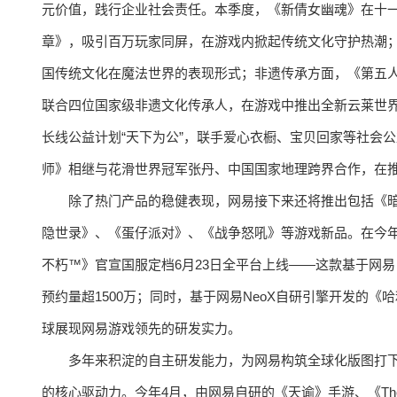
元价值，践行企业社会责任。本季度，《新倩女幽魂》在十
章》，吸引百万玩家同屏，在游戏内掀起传统文化守护热潮
国传统文化在魔法世界的表现形式；非遗传承方面，《第五
联合四位国家级非遗文化传承人，在游戏中推出全新云莱世界
长线公益计划“天下为公”，联手爱心衣橱、宝贝回家等社会
师》相继与花滑世界冠军张丹、中国国家地理跨界合作，在
除了热门产品的稳健表现，网易接下来还将推出包括《
隐世录》、《蛋仔派对》、《战争怒吼》等游戏新品。在今年
不朽™》官宣国服定档6月23日全平台上线——这款基于网易自
预约量超1500万；同时，基于网易NeoX自研引擎开发的
球展现网易游戏领先的研发实力。
多年来积淀的自主研发能力，为网易构筑全球化版图打
的核心驱动力。今年4月，由网易自研的《天谕》手游、《The Lord 