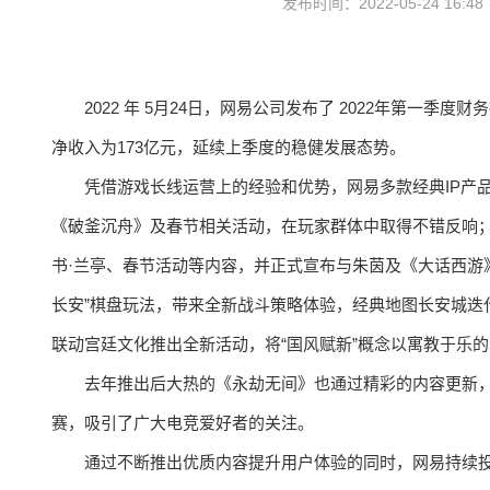
发布时间：2022-05-24 16:4
2022 年 5月24日，网易公司发布了 2022年第一
净收入为173亿元，延续上季度的稳健发展态势。
凭借游戏长线运营上的经验和优势，网易多款经典IP产
《破釜沉舟》及春节相关活动，在玩家群体中取得不错反响；
书·兰亭、春节活动等内容，并正式宣布与朱茵及《大话西游
长安”棋盘玩法，带来全新战斗策略体验，经典地图长安城迭
联动宫廷文化推出全新活动，将“国风赋新”概念以寓教于乐
去年推出后大热的《永劫无间》也通过精彩的内容更新
赛，吸引了广大电竞爱好者的关注。
通过不断推出优质内容提升用户体验的同时，网易持续