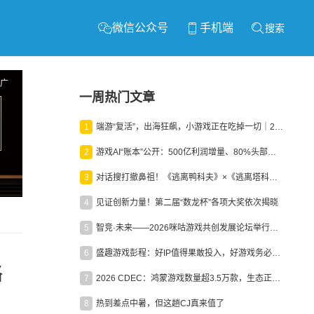
微信公众号
手机端
搜索
广
一周热门文章
1
端游“复活”，出海狂飙，小游戏正在吃掉一切｜2026上半年产业报告
2
游戏AI“账本”公开：500亿利润增量、80%头部入局，谁在闷声发财？
3
对话搜打撤鼻祖！《逃离鸭科夫》×《逃离塔科夫》官方线下沙龙落幕
4
见证创新力量！第二届“数龙杯”各项大奖依次揭晓
5
智竞·未来——2026咪咕游戏共创发展论坛举行：聚力精品内容、AI创作与电竞生态，共建高品质益智健康游戏社区
6
盛趣游戏彭程：好IP值得果敢投入，好游戏务必长效经营
略
7
2026 CDEC：鸿蒙游戏数量超3.5万款，生态正循环加速产业高质量发展
8
热到差点中暑，但这趟CJ真来值了