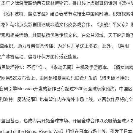
一周年之际深度联动西安碑林博物馆，推出线上虚拟舞蹈诗剧《碑林
；《哈利波特：魔法觉醒》结合春节节点推出中国风时装，积极探索
人格》与北京皮影剧团达成非遗文化皮影戏合作，《决战！平安京》
观和相关活动，共同弘扬优秀传统文化。在公益领域，天下IP启动
公益组织，助力寻亲信息传播、为乡村儿童送上冬衣。此外，《阴阳
推广冰雪运动、倡导环保方面传递正能量。
暗黑破坏神®：不朽™》、《永劫无间》主机及手游版本、《倩女幽
网易520发布会上，由网易和暴雪娱乐联合开发的《暗黑破坏神®：
研引擎Messiah开发的新作已有超过3500万全球玩家预约，中国区
《哈利波特：魔法觉醒》也有望年内在海外市场上线，这两款作品将向全
下坚固基石，也成为其开拓全球市场、开展全球合作以及吸纳全球人
of the Rings: Rise to War》相继在日本市场上线，引发了日本