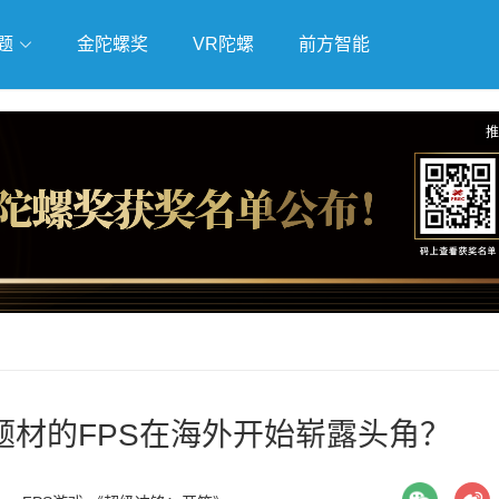
题
金陀螺奖
VR陀螺
前方智能
戏
独立游戏
云游戏
推
题材的FPS在海外开始崭露头角？