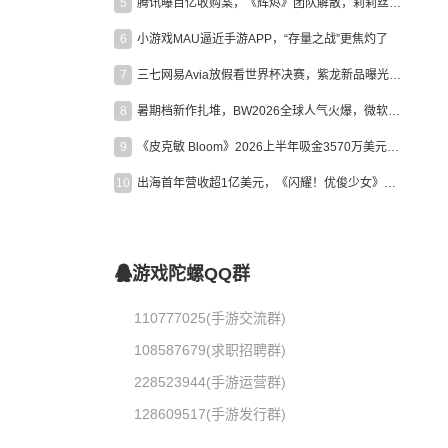
5
腾讯曝百亿收购案，《辉烬》团队解散，莉莉丝新作曝光｜陀螺周报
6
小游戏MAU逼近手游APP，“存量之战”更焦灼了
7
三七网易Avia放假看世界杯决赛，紫龙新品曝光，米哈游新作上线 | 陀螺周报
8
暑期档新作扎堆，BW2026全球人气火爆，微软XBOX大裁员|陀螺周报
9
《皮克敏 Bloom》2026上半年吸金3570万美元，中国台湾成最大市场
10
出海首年营收超1亿美元，《闪耀！优俊少女》美国市场占比达七成
游戏陀螺QQ群
110777025(手游交流群)
108587679(求职招聘群)
228523944(手游运营群)
128609517(手游发行群)