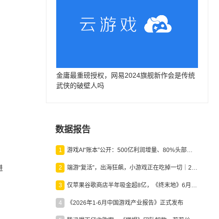
金庸最重磅授权，网易2024旗舰新作会是传统
武侠的破壁人吗
数据报告
1
游戏AI“账本”公开：500亿利润增量、80%头部入局，谁在闷声发财？
进
2
端游“复活”，出海狂飙，小游戏正在吃掉一切｜2026上半年产业报告
3
仅苹果谷歌商店半年吸金超8亿，《终末地》6月份收入显著回暖
4
《2026年1-6月中国游戏产业报告》正式发布