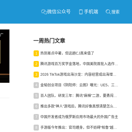
微信公众号
手机端
搜索
广
一周热门文章
1
热到差点中暑，但这趟CJ真来值了
2
腾讯游戏百万奖学金落地，中国美院首批入选作品获业内关注
3
2026 TikTok游戏出海沙龙：内容经营成出海增长新引擎
4
金韬创业项目《阴阳师：云图》曝光：UE5、三端互通、ARPG
5
百人团队、研发三年：腾讯“麻辣”二游，要勇闯男性恋爱市场
6
推出多款“神人”游戏后，腾讯好像真想清楚怎么做二次元了
7
中国开发者成为俄罗斯应用市场最大的外国广告主
8
手游版今年推出：官司缠身，但不妨碍“帕鲁”越来越火