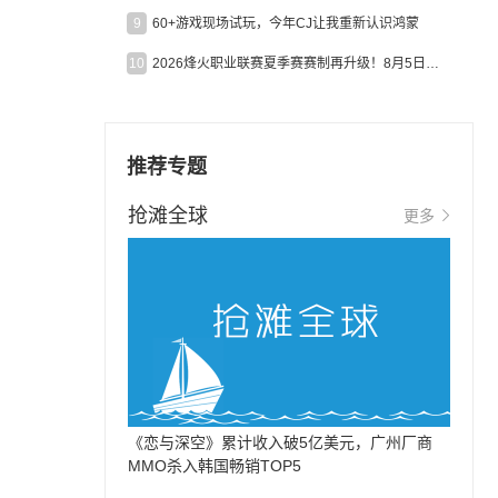
9
60+游戏现场试玩，今年CJ让我重新认识鸿蒙
10
2026烽火职业联赛夏季赛赛制再升级！8月5日起24支战队集结开战！
推荐专题
抢滩全球
更多
《恋与深空》累计收入破5亿美元，广州厂商
MMO杀入韩国畅销TOP5