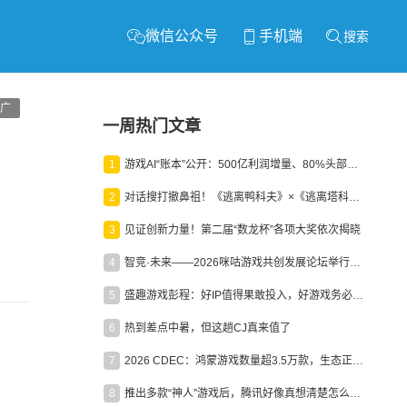
微信公众号
手机端
搜索
广
一周热门文章
1
游戏AI“账本”公开：500亿利润增量、80%头部入局，谁在闷声发财？
2
对话搜打撤鼻祖！《逃离鸭科夫》×《逃离塔科夫》官方线下沙龙落幕
3
见证创新力量！第二届“数龙杯”各项大奖依次揭晓
4
智竞·未来——2026咪咕游戏共创发展论坛举行：聚力精品内容、AI创作与电竞生态，共建高品质益智健康游戏社区
5
盛趣游戏彭程：好IP值得果敢投入，好游戏务必长效经营
6
热到差点中暑，但这趟CJ真来值了
7
2026 CDEC：鸿蒙游戏数量超3.5万款，生态正循环加速产业高质量发展
8
推出多款“神人”游戏后，腾讯好像真想清楚怎么做二次元了