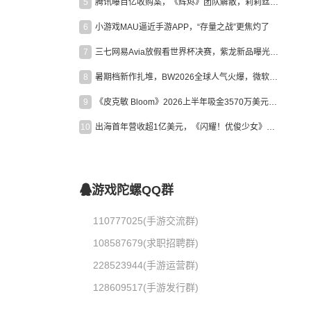
5
腾讯曝百亿收购案，《辉烬》团队解散，莉莉丝新作曝光｜陀螺周报
6
小游戏MAU逼近手游APP，“存量之战”更焦灼了
7
三七网易Avia放假看世界杯决赛，紫龙新品曝光，米哈游新作上线 | 陀螺周报
8
暑期档新作扎堆，BW2026全球人气火爆，微软XBOX大裁员|陀螺周报
9
《皮克敏 Bloom》2026上半年吸金3570万美元，中国台湾成最大市场
10
出海首年营收超1亿美元，《闪耀！优俊少女》美国市场占比达七成
游戏陀螺QQ群
110777025(手游交流群)
108587679(求职招聘群)
228523944(手游运营群)
128609517(手游发行群)