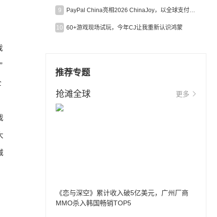
9
PayPal China亮相2026 ChinaJoy，以全球支付能力助力中国游戏企业深化全球运营
10
60+游戏现场试玩，今年CJ让我重新认识鸿蒙
戏
”
推荐专题
全
抢滩全球
更多
戏
大
减
《恋与深空》累计收入破5亿美元，广州厂商
MMO杀入韩国畅销TOP5