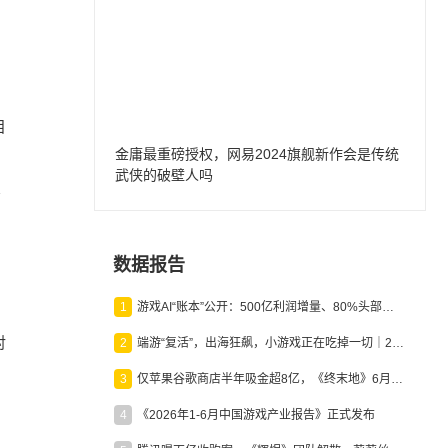
目
金庸最重磅授权，网易2024旗舰新作会是传统
武侠的破壁人吗
营
数据报告
1
游戏AI“账本”公开：500亿利润增量、80%头部入局，谁在闷声发财？
对
2
端游“复活”，出海狂飙，小游戏正在吃掉一切｜2026上半年产业报告
3
仅苹果谷歌商店半年吸金超8亿，《终末地》6月份收入显著回暖
，
4
《2026年1-6月中国游戏产业报告》正式发布