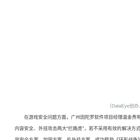
（DataEye
在游戏安全问题方面，广州因陀罗软件项目经理温金焘
内容安全、外挂攻击两大“拦路虎”，若不采用有效的解决方
容安全方案、加固方案、反外挂方案，成功帮助《环形战争》