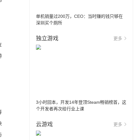
单机销量过200万，CEO：当时赚的钱只够在
深圳买个厕所
独立游戏
更多
在
游
3小时回本，开发14年登顶Steam畅销榜首，这
个开发者再次给行业上课
等
决
云游戏
更多
与