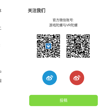
关注我们
体
官方微信账号:
游戏陀螺与VR陀螺
二
游
中
围
需
、
投稿
。