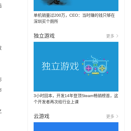
后
单机销量过200万，CEO：当时赚的钱只够在
深圳买个厕所
独立游戏
更多
发
、
影
市
3小时回本，开发14年登顶Steam畅销榜首，这
个开发者再次给行业上课
之
云游戏
更多