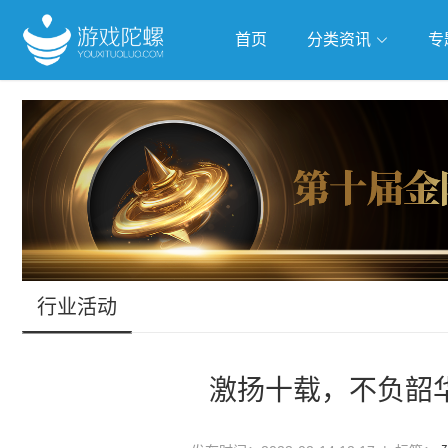
首页
分类资讯
专
抢滩全球
人工智能
武侠游
跨界Talk
行业活动
激扬十载，不负韶