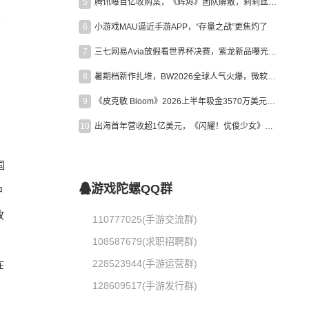
5
腾讯曝百亿收购案，《辉烬》团队解散，莉莉丝新作曝光｜陀螺周报
足
6
小游戏MAU逼近手游APP，“存量之战”更焦灼了
7
三七网易Avia放假看世界杯决赛，紫龙新品曝光，米哈游新作上线 | 陀螺周报
8
暑期档新作扎堆，BW2026全球人气火爆，微软XBOX大裁员|陀螺周报
9
《皮克敏 Bloom》2026上半年吸金3570万美元，中国台湾成最大市场
10
出海首年营收超1亿美元，《闪耀！优俊少女》美国市场占比达七成
国
游戏陀螺QQ群
中
故
110777025(手游交流群)
108587679(求职招聘群)
228523944(手游运营群)
在
128609517(手游发行群)