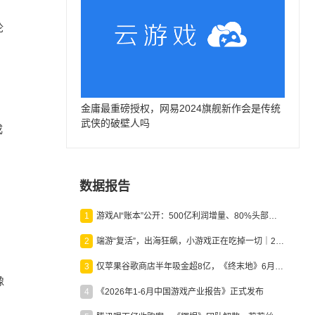
论
金庸最重磅授权，网易2024旗舰新作会是传统
武侠的破壁人吗
成
数据报告
1
游戏AI“账本”公开：500亿利润增量、80%头部入局，谁在闷声发财？
2
端游“复活”，出海狂飙，小游戏正在吃掉一切｜2026上半年产业报告
3
仅苹果谷歌商店半年吸金超8亿，《终末地》6月份收入显著回暖
像
4
《2026年1-6月中国游戏产业报告》正式发布
、