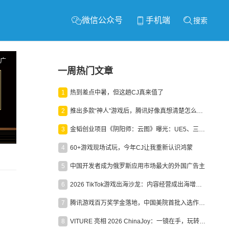
微信公众号
手机端
搜索
广
一周热门文章
1
热到差点中暑，但这趟CJ真来值了
2
推出多款“神人”游戏后，腾讯好像真想清楚怎么做二次元了
3
金韬创业项目《阴阳师：云图》曝光：UE5、三端互通、ARPG
4
60+游戏现场试玩，今年CJ让我重新认识鸿蒙
5
中国开发者成为俄罗斯应用市场最大的外国广告主
6
2026 TikTok游戏出海沙龙：内容经营成出海增长新引擎
7
腾讯游戏百万奖学金落地，中国美院首批入选作品获业内关注
8
VITURE 亮相 2026 ChinaJoy：一镜在手，玩转全场！