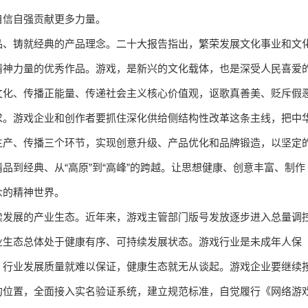
自信自强贡献更多力量。
品、铸就经典的产品理念。二十大报告指出，繁荣发展文化事业和文
精神力量的优秀作品。游戏，是新兴的文化载体，也是深受人民喜爱
文化、传播正能量、传递社会主义核心价值观，讴歌真善美、贬斥假
求。游戏企业和创作者要抓住深化供给侧结构性改革这条主线，把中
生产、传播三个环节，实现创意升级、产品优化和品牌锻造，以坚定
品到经典、从“高原”到“高峰”的跨越。让思想健康、创意丰富、制作
众的精神世界。
续发展的产业生态。近年来，游戏主管部门版号发放逐步进入总量调
业生态总体处于健康有序、可持续发展状态。游戏行业是未成年人保
，行业发展质量就难以保证，健康生态就无从谈起。游戏企业要继续
的位置，全面接入实名验证系统，建立规范标准，自觉履行《网络游