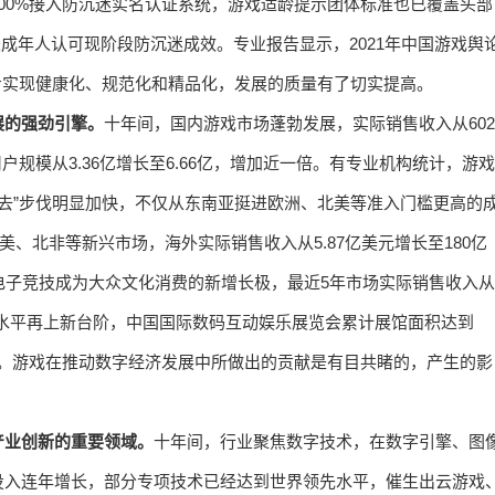
00%接入防沉迷实名认证系统，游戏适龄提示团体标准也已覆盖头部
未成年人认可现阶段防沉迷成效。专业报告显示，2021年中国游戏舆
初步实现健康化、规范化和精品化，发展的质量有了切实提高。
展的强劲引擎。
十年间，国内游戏市场蓬勃发展，实际销售收入从602
用户规模从3.36亿增长至6.66亿，增加近一倍。有专业机构统计，游戏
走出去”步伐明显加快，不仅从东南亚挺进欧洲、北美等准入门槛更高的
、北非等新兴市场，海外实际销售收入从5.87亿美元增长至180亿
电子竞技成为大众文化消费的新增长极，最近5年市场实际销售收入从
产业服务水平再上新台阶，中国国际数码互动娱乐展览会累计展馆面积达到
.67万。游戏在推动数字经济发展中所做出的贡献是有目共睹的，产生的影
产业创新的重要领域。
十年间，行业聚焦数字技术，在数字引擎、图
投入连年增长，部分专项技术已经达到世界领先水平，催生出云游戏