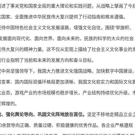
阐述了事关党和国家全局的重大理论和实践问题，从战略上擘画了今
化国家、全面推进中华民族伟大复兴提供了行动指南和根本遵循。
持中国特色社会主义文化发展道路，增强文化自信，围绕“举旗帜、
发展面向现代化、面向世界、面向未来的，民族的科学的大众的社会
族伟大复兴的精神力量。这不仅从宏观上描绘了社会主义文化事业的
戏行业指明了当前和未来的发展方向和奋斗目标。
党中央坚强领导下，我国大力推进文化强国战略、加快数字中国建设
展变革、国内国际双循环格局更加清晰、我国文化软实力和国际文化
化业态，游戏产业的市场规模也稳步增长，产业结构持续优化升级，
烂辉煌的。
向、强化舆论导向、巩固文化阵地放在首位。
坚定不移地走精品立业
00余款导向正确、质量过硬、积极健康的优秀作品。各企业严格遵规