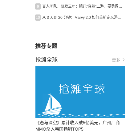
9
百人团队、研发三年：腾讯“麻辣”二游，要勇闯男性恋爱市场
10
从 3 天到 20 分钟：Marvy 2.0 如何重新定义游戏出海营销效率？
推荐专题
抢滩全球
更多
《恋与深空》累计收入破5亿美元，广州厂商
MMO杀入韩国畅销TOP5