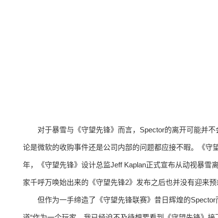
对于暴雪与《守望先锋》而言，Spector的离开可能
论是微软的收购事件还是公司内部的问题都应接不暇。《守望
年，《守望先锋》设计总监Jeff Kaplan正式宣布从动视暴雪
家千呼万唤始出来的《守望先锋2》发布之后也并没有迎来预
但作为一手缔造了《守望先锋联赛》昔日辉煌的Spect
道“作为一个玩家，我已经迫不及待想要看到《守望先锋》接