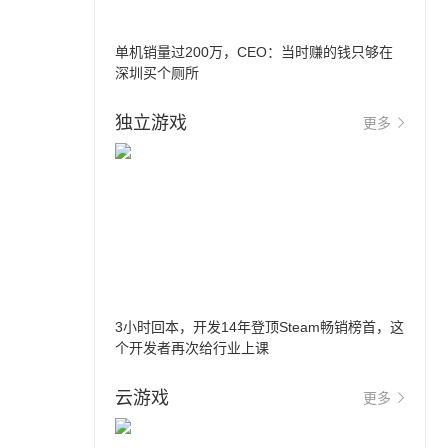
单机销量过200万，CEO：当时赚的钱只够在
深圳买个厕所
独立游戏
更多
3小时回本，开发14年登顶Steam畅销榜首，这
个开发者再次给行业上课
云游戏
更多