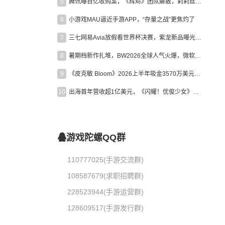
5
腾讯曝百亿收购案，《辉烬》团队解散，莉莉丝新作曝光｜陀螺周报
6
小游戏MAU逼近手游APP，“存量之战”更焦灼了
7
三七网易Avia放假看世界杯决赛，紫龙新品曝光，米哈游新作上线 | 陀螺周报
8
暑期档新作扎堆，BW2026全球人气火爆，微软XBOX大裁员|陀螺周报
9
《皮克敏 Bloom》2026上半年吸金3570万美元，中国台湾成最大市场
10
出海首年营收超1亿美元，《闪耀！优俊少女》美国市场占比达七成
游戏陀螺QQ群
110777025(手游交流群)
108587679(求职招聘群)
228523944(手游运营群)
128609517(手游发行群)