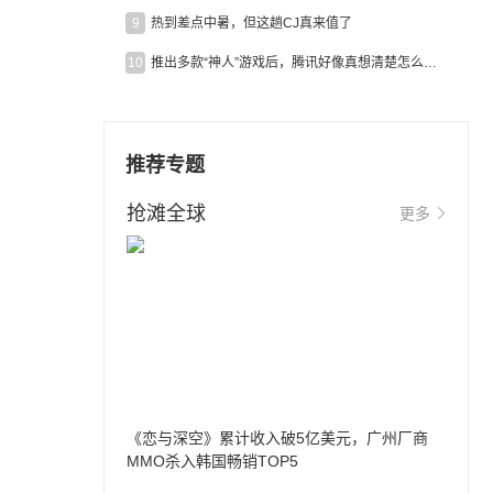
9
热到差点中暑，但这趟CJ真来值了
10
推出多款“神人”游戏后，腾讯好像真想清楚怎么做二次元了
推荐专题
抢滩全球
更多
《恋与深空》累计收入破5亿美元，广州厂商
MMO杀入韩国畅销TOP5