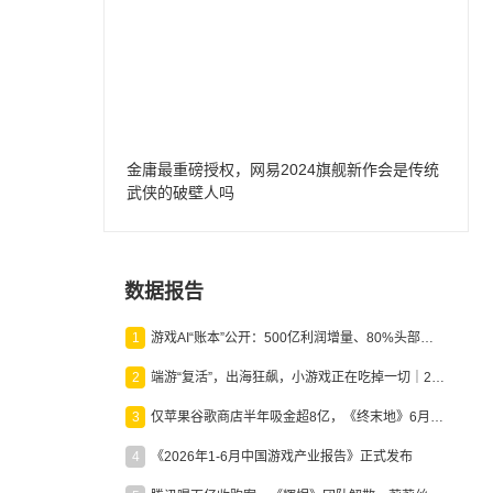
金庸最重磅授权，网易2024旗舰新作会是传统
武侠的破壁人吗
数据报告
1
游戏AI“账本”公开：500亿利润增量、80%头部入局，谁在闷声发财？
2
端游“复活”，出海狂飙，小游戏正在吃掉一切｜2026上半年产业报告
3
仅苹果谷歌商店半年吸金超8亿，《终末地》6月份收入显著回暖
4
《2026年1-6月中国游戏产业报告》正式发布