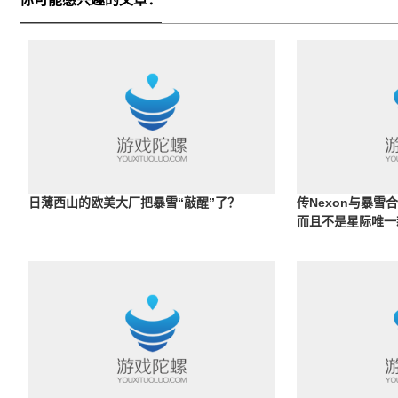
日薄西山的欧美大厂把暴雪“敲醒”了？
传Nexon与暴雪
而且不是星际唯一