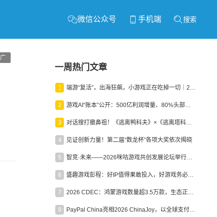
微信公众号
手机端
搜索
广
一周热门文章
1
端游“复活”，出海狂飙，小游戏正在吃掉一切｜2026上半年产业报告
2
游戏AI“账本”公开：500亿利润增量、80%头部入局，谁在闷声发财？
3
对话搜打撤鼻祖！《逃离鸭科夫》×《逃离塔科夫》官方线下沙龙落幕
4
见证创新力量！第二届“数龙杯”各项大奖依次揭晓
5
智竞·未来——2026咪咕游戏共创发展论坛举行：聚力精品内容、AI创作与电竞生态，共建高品质益智健康游戏社区
6
盛趣游戏彭程：好IP值得果敢投入，好游戏务必长效经营
7
2026 CDEC：鸿蒙游戏数量超3.5万款，生态正循环加速产业高质量发展
8
PayPal China亮相2026 ChinaJoy，以全球支付能力助力中国游戏企业深化全球运营