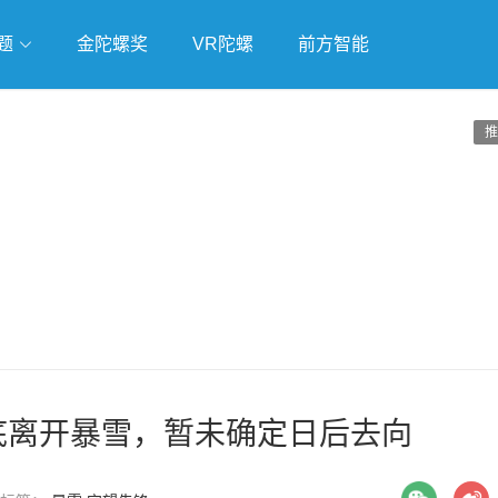
题
金陀螺奖
VR陀螺
前方智能
戏
独立游戏
云游戏
推
底离开暴雪，暂未确定日后去向