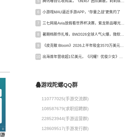
5
腾讯曝百亿收购案，《辉烬》团队解散，莉莉丝新作曝光｜陀螺周报
6
小游戏MAU逼近手游APP，“存量之战”更焦灼了
7
三七网易Avia放假看世界杯决赛，紫龙新品曝光，米哈游新作上线 | 陀螺周报
8
暑期档新作扎堆，BW2026全球人气火爆，微软XBOX大裁员|陀螺周报
9
《皮克敏 Bloom》2026上半年吸金3570万美元，中国台湾成最大市场
10
出海首年营收超1亿美元，《闪耀！优俊少女》美国市场占比达七成
游戏陀螺QQ群
110777025(手游交流群)
108587679(求职招聘群)
228523944(手游运营群)
128609517(手游发行群)
闲游