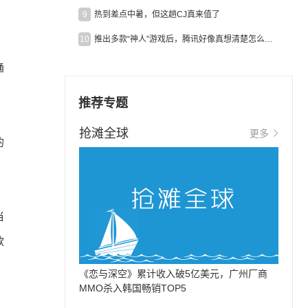
9
热到差点中暑，但这趟CJ真来值了
10
推出多款“神人”游戏后，腾讯好像真想清楚怎么做二次元了
通
推荐专题
抢滩全球
更多
的
当
款
《恋与深空》累计收入破5亿美元，广州厂商
MMO杀入韩国畅销TOP5