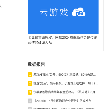
家
金庸最重磅授权，网易2024旗舰新作会是传统
武侠的破壁人吗
数据报告
1
游戏AI“账本”公开：500亿利润增量、80%头部入局，谁在闷声发财？
2
端游“复活”，出海狂飙，小游戏正在吃掉一切｜2026上半年产业报告
3
仅苹果谷歌商店半年吸金超8亿，《终末地》6月份收入显著回暖
4
《2026年1-6月中国游戏产业报告》正式发布