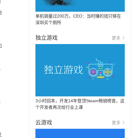
如
始
单机销量过200万，CEO：当时赚的钱只够在
深圳买个厕所
独立游戏
更多
和
机
3小时回本，开发14年登顶Steam畅销榜首，这
发
个开发者再次给行业上课
云游戏
更多
让