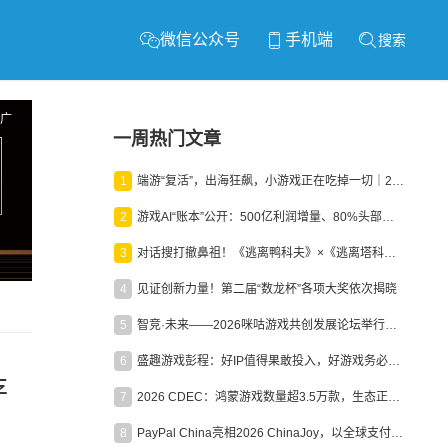
微信公众号
手机端
搜索
广
一周热门文章
1
端游“复活”，出海狂飙，小游戏正在吃掉一切｜2026上半年产业报告
2
游戏AI“账本”公开：500亿利润增量、80%头部入局，谁在闷声发财？
3
对话搜打撤鼻祖！《逃离鸭科夫》×《逃离塔科夫》官方线下沙龙落幕
4
见证创新力量！第二届“数龙杯”各项大奖依次揭晓
5
智竞·未来——2026咪咕游戏共创发展论坛举行：聚力精品内容、AI创作与电竞生态，共建高品质益智健康游戏社区
6
盛趣游戏彭程：好IP值得果敢投入，好游戏务必长效经营
存
7
2026 CDEC：鸿蒙游戏数量超3.5万款，生态正循环加速产业高质量发展
8
PayPal China亮相2026 ChinaJoy，以全球支付能力助力中国游戏企业深化全球运营