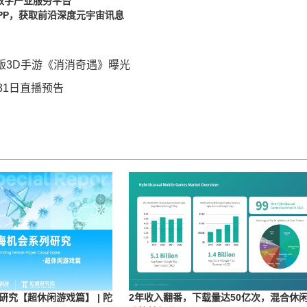
数字产业服务平台
PP，获取前沿深度元宇宙讯息
 正版3D手游《消消奇遇》曝光
31日直播预告
究【超休闲游戏篇】 | 陀
2年收入翻番，下载量达50亿次，混合休