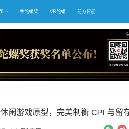
题
金陀螺奖
VR陀螺
前方智能
戏
独立游戏
云游戏
推
作超休闲游戏原型，完美制衡 CPI 与留