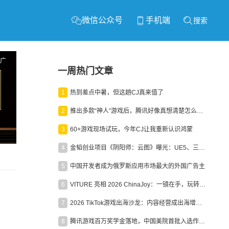
微信公众号
手机端
搜索
广
一周热门文章
1
热到差点中暑，但这趟CJ真来值了
2
推出多款“神人”游戏后，腾讯好像真想清楚怎么做二次元了
3
60+游戏现场试玩，今年CJ让我重新认识鸿蒙
4
金韬创业项目《阴阳师：云图》曝光：UE5、三端互通、ARPG
5
中国开发者成为俄罗斯应用市场最大的外国广告主
6
VITURE 亮相 2026 ChinaJoy：一镜在手，玩转全场！
7
2026 TikTok游戏出海沙龙：内容经营成出海增长新引擎
8
腾讯游戏百万奖学金落地，中国美院首批入选作品获业内关注