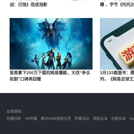
战：日蚀》恐成泡影
曝 、字节《托托
首周拿下200万下载的网易爆款，大改“争议
3月133款版号
机制”口碑再回暖
列，《网易足球王
友情链接：
陀螺科技
VR陀螺
腾讯GWB游戏无界
陀螺活动
扬帆出海
白鲸出海
G