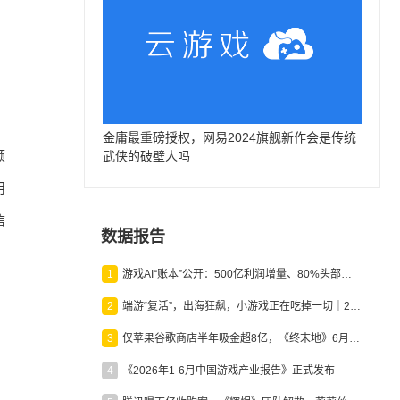
金庸最重磅授权，网易2024旗舰新作会是传统
领
武侠的破壁人吗
用
信
数据报告
1
游戏AI“账本”公开：500亿利润增量、80%头部入局，谁在闷声发财？
2
端游“复活”，出海狂飙，小游戏正在吃掉一切｜2026上半年产业报告
3
仅苹果谷歌商店半年吸金超8亿，《终末地》6月份收入显著回暖
4
《2026年1-6月中国游戏产业报告》正式发布