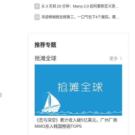
9
从 3 天到 20 分钟：Marvy 2.0 如何重新定义游戏出海营销效率？
10
冲进畅销榜总榜第三，一口气包下4个展馆，鹰角把嘉年华做爆了
推荐专题
抢滩全球
更多
引
《恋与深空》累计收入破5亿美元，广州厂商
MMO杀入韩国畅销TOP5