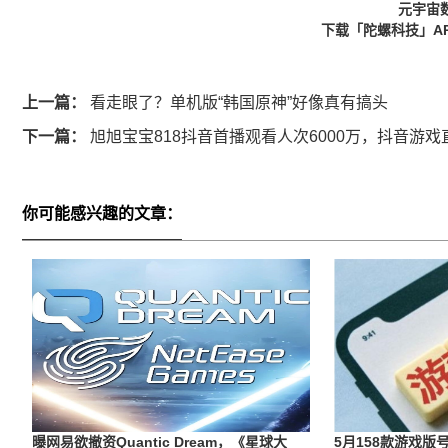
元宇宙
下载「陀螺科技」A
上一篇：
看走眼了？单机版“韩国原神”好像真有搞头
下一篇：
旭旭宝宝818抖音首播观看人次6000万，抖音游
你可能感兴趣的文章：
曝网易欲撤资Quantic Dream，《星球大
5月158款游戏