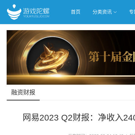
首页
分类资讯
专
抢滩全球
人工智能
武侠游
跨界Talk
融资财报
网易2023 Q2财报：净收入