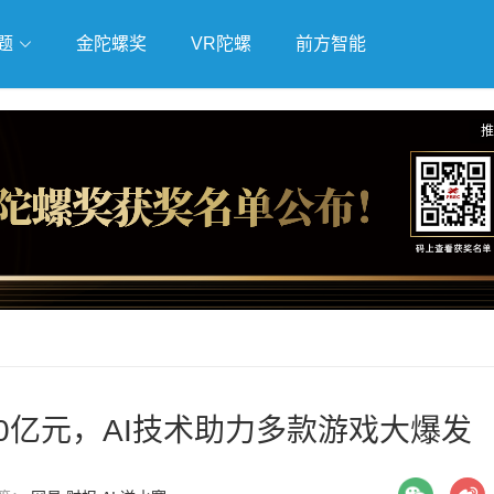
题
金陀螺奖
VR陀螺
前方智能
戏
独立游戏
云游戏
推
240亿元，AI技术助力多款游戏大爆发