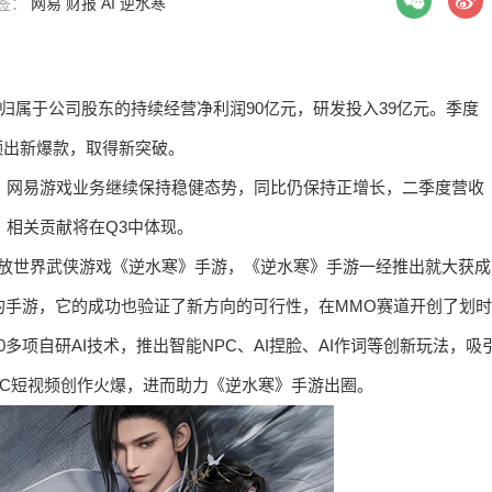
 标签：
网易
财报
AI
逆水寒
元，归属于公司股东的持续经营净利润90亿元，研发投入39亿元。季度
频出新爆款，取得新突破。
下，网易游戏业务继续保持稳健态势，同比仍保持正增长，二季度营收
，相关贡献将在Q3中体现。
开放世界武侠游戏《逆水寒》手游，《逆水寒》手游一经推出就大获成
法的手游，它的成功也验证了新方向的可行性，在MMO赛道开创了划时
项自研AI技术，推出智能NPC、AI捏脸、AI作词等创新玩法，吸
GC短视频创作火爆，进而助力《逆水寒》手游出圈。