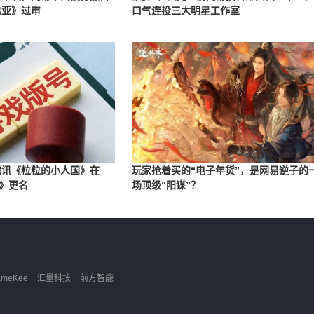
比亚》过审
口气连投三大明星工作室
：腾讯《粒粒的小人国》在
玩家抢着买的“电子年货”，是网易逆子的
》更名
场顶级“阳谋”？
ameKee
汇量科技
前方智能