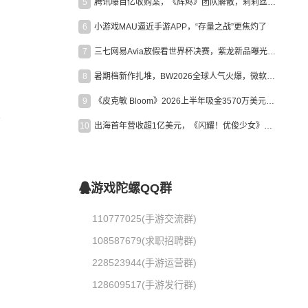
5
腾讯曝百亿收购案，《辉烬》团队解散，莉莉丝新作曝光｜陀螺周报
6
小游戏MAU逼近手游APP，“存量之战”更焦灼了
7
三七网易Avia放假看世界杯决赛，紫龙新品曝光，米哈游新作上线 | 陀螺周报
8
暑期档新作扎堆，BW2026全球人气火爆，微软XBOX大裁员|陀螺周报
9
《皮克敏 Bloom》2026上半年吸金3570万美元，中国台湾成最大市场
育
10
出海首年营收超1亿美元，《闪耀！优俊少女》美国市场占比达七成
游戏陀螺QQ群
110777025(手游交流群)
108587679(求职招聘群)
228523944(手游运营群)
128609517(手游发行群)