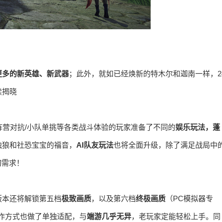
更多的新英雄、新武器
；此外，就如已经焕新的特木尔和迦南一样，2
续揭晓
阵营对抗/小队单挑等各类战斗体验的玩家准备了不同的
娱乐玩法，蓬
独狼和社恐宝宝的福音，
AI队友玩法
也将全面升级，除了满足战局中
切需求！
版本还将解锁第五档
极致画质
，以及第六档
终极画质
（PC模拟器专
作方式也做了单独适配，与
端游几乎无异
，老玩家定能轻松上手。同