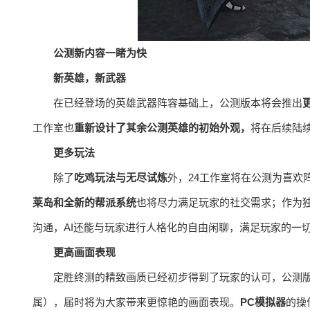
公测新内容一睹为快
新英雄，新武器
在已经登场的英雄武器阵容基础上，公测版本将会推出
工作室也
重新设计了其余公测英雄的初始外观，
将在后续陆
更多玩法
除了
吃鸡玩法与无尽试炼
外，24工作室将在公测为喜欢
莱岛和全新的帮派系统
也将尽力满足玩家的社交需求；作为
沟通，AI还能与玩家进行人格化的自由闲聊，满足玩家的一
更高画面表现
定胜终测的精致画质已经初步得到了玩家的认可，公测
属），届时将为大家带来更惊艳的画面表现。
PC模拟器
的操