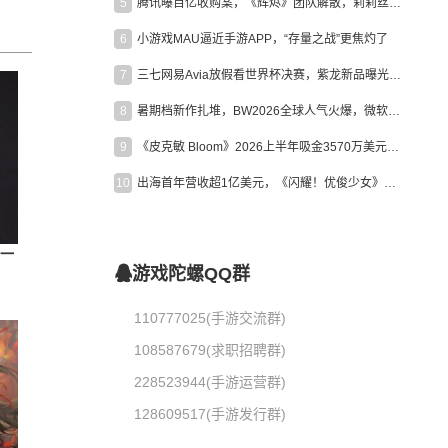
5
腾讯曝百亿收购案，《辉烬》团队解散，莉莉丝新作曝光｜陀螺周报
6
小游戏MAU逼近手游APP，“存量之战”更焦灼了
7
三七网易Avia放假看世界杯决赛，紫龙新品曝光，米哈游新作上线 | 陀螺周报
8
暑期档新作扎堆，BW2026全球人气火爆，微软XBOX大裁员|陀螺周报
9
《皮克敏 Bloom》2026上半年吸金3570万美元，中国台湾成最大市场
10
出海首年营收超1亿美元，《闪耀！优俊少女》美国市场占比达七成
，一
游戏陀螺QQ群
110777025(手游交流群)
108587679(求职招聘群)
228523944(手游运营群)
128609517(手游发行群)