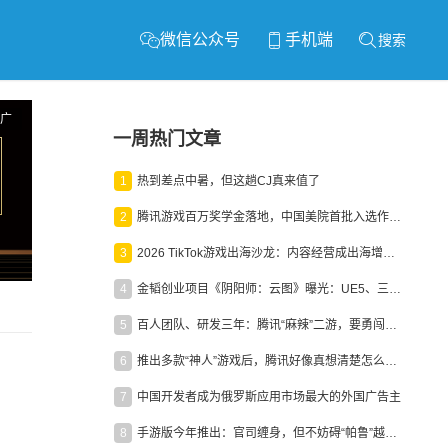
微信公众号
手机端
搜索
广
一周热门文章
1
热到差点中暑，但这趟CJ真来值了
2
腾讯游戏百万奖学金落地，中国美院首批入选作品获业内关注
3
2026 TikTok游戏出海沙龙：内容经营成出海增长新引擎
4
金韬创业项目《阴阳师：云图》曝光：UE5、三端互通、ARPG
5
百人团队、研发三年：腾讯“麻辣”二游，要勇闯男性恋爱市场
6
推出多款“神人”游戏后，腾讯好像真想清楚怎么做二次元了
7
中国开发者成为俄罗斯应用市场最大的外国广告主
8
手游版今年推出：官司缠身，但不妨碍“帕鲁”越来越火