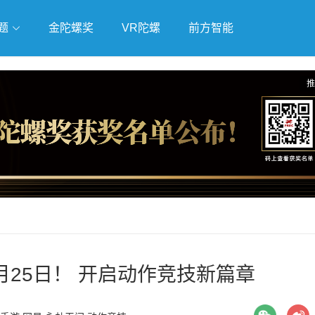
题
金陀螺奖
VR陀螺
前方智能
戏
独立游戏
云游戏
推
月25日！ 开启动作竞技新篇章