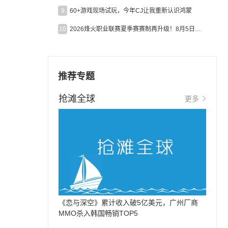
9
60+游戏现场试玩，今年CJ让我重新认识鸿蒙
10
2026烽火职业联赛夏季赛赛制再升级！8月5日起24支战队集结开战！
推荐专题
抢滩全球
更多
《恋与深空》累计收入破5亿美元，广州厂商
MMO杀入韩国畅销TOP5