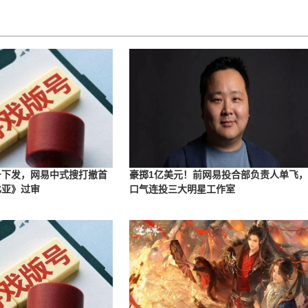
版号下发，网易中式搜打撤首
豪掷1亿美元！前网易投合部负责人单飞
比亚》过审
口气连投三大明星工作室