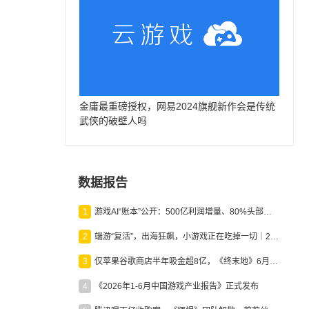
金庸最重磅授权，网易2024旗舰新作会是传统
武侠的破壁人吗
数据报告
1
游戏AI“账本”公开：500亿利润增量、80%头部入局，谁在闷声发财？
2
端游“复活”，出海狂飙，小游戏正在吃掉一切｜2026上半年产业报告
3
仅苹果谷歌商店半年吸金超8亿，《终末地》6月份收入显著回暖
4
《2026年1-6月中国游戏产业报告》正式发布