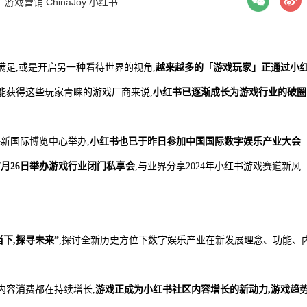
：
游戏营销
ChinaJoy
小红书
满足,或是开启另一种看待世界的视角,
越来越多的「游戏玩家」正通过小
能获得这些玩家青睐的游戏厂商来说,
小红书已逐渐成长为游戏行业的破圈
上海新国际博览中心举办,
小红书也已于
昨
日参加中国国际数字娱乐产业大会
并于7月26日举办游戏行业闭门私享会
,与业界分享2024年小红书游戏赛道新风
下,探寻未来”
,探讨全新历史方位下数字娱乐产业在新发展理念、功能、
内容消费都在持续增长,
游戏正成为小红书社区内容增长的新动力,游戏趋