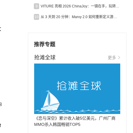
9
VITURE 亮相 2026 ChinaJoy：一镜在手，玩转全场！
10
从 3 天到 20 分钟：Marvy 2.0 如何重新定义游戏出海营销效率？
红
推荐专题
抢滩全球
更多
内
《恋与深空》累计收入破5亿美元，广州厂商
MMO杀入韩国畅销TOP5
势