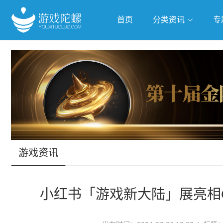
首页
分类资讯
专
抢滩全球
人工智能
武侠游
跨界Talk
游戏资讯
小红书「游戏新大陆」展亮相C