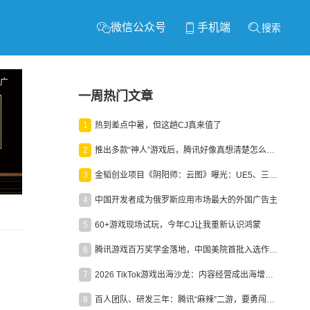
微信公众号
手机端
搜索
广
一周热门文章
1
热到差点中暑，但这趟CJ真来值了
2
推出多款“神人”游戏后，腾讯好像真想清楚怎么做二次元了
3
金韬创业项目《阴阳师：云图》曝光：UE5、三端互通、ARPG
4
中国开发者成为俄罗斯应用市场最大的外国广告主
5
60+游戏现场试玩，今年CJ让我重新认识鸿蒙
6
腾讯游戏百万奖学金落地，中国美院首批入选作品获业内关注
7
2026 TikTok游戏出海沙龙：内容经营成出海增长新引擎
8
百人团队、研发三年：腾讯“麻辣”二游，要勇闯男性恋爱市场