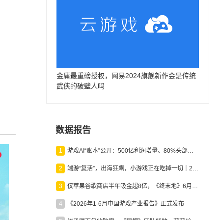
金庸最重磅授权，网易2024旗舰新作会是传统
武侠的破壁人吗
数据报告
1
游戏AI“账本”公开：500亿利润增量、80%头部入局，谁在闷声发财？
2
端游“复活”，出海狂飙，小游戏正在吃掉一切｜2026上半年产业报告
3
仅苹果谷歌商店半年吸金超8亿，《终末地》6月份收入显著回暖
4
《2026年1-6月中国游戏产业报告》正式发布