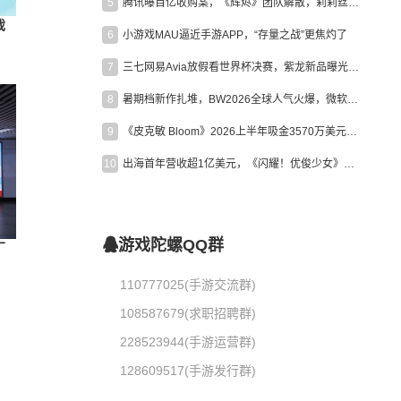
5
腾讯曝百亿收购案，《辉烬》团队解散，莉莉丝新作曝光｜陀螺周报
戏
6
小游戏MAU逼近手游APP，“存量之战”更焦灼了
7
三七网易Avia放假看世界杯决赛，紫龙新品曝光，米哈游新作上线 | 陀螺周报
8
暑期档新作扎堆，BW2026全球人气火爆，微软XBOX大裁员|陀螺周报
9
《皮克敏 Bloom》2026上半年吸金3570万美元，中国台湾成最大市场
10
出海首年营收超1亿美元，《闪耀！优俊少女》美国市场占比达七成
游戏陀螺QQ群
厂
110777025(手游交流群)
108587679(求职招聘群)
228523944(手游运营群)
128609517(手游发行群)