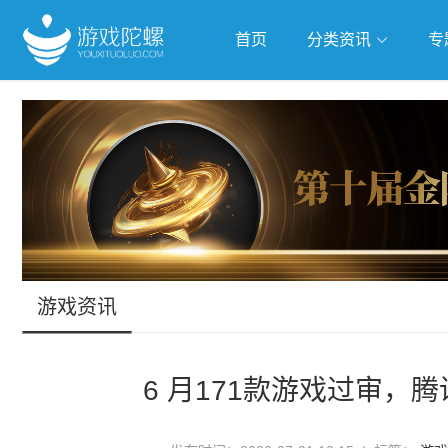
首页
分类资讯
专
抢滩全球
人工智能
武侠游
跨界Talk
游戏资讯
6 月171款游戏过审，