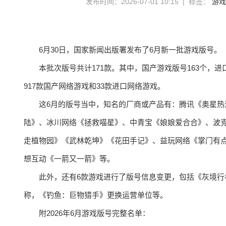
发布时间：2026-07-01 10:15 | 标签：
游戏
6月30日，国家新闻出版署发布了6月新一批游戏版号。
本批次版号共计171款。其中，国产游戏版号163个，进
917款国产网络游戏和33款进口网络游戏。
这6月的版号当中，知名的厂商或产品有：腾讯《奥星
陆》、冰川网络《拯救喵星》、中青宝《娘娘爱合合》、波
走植物园》《武林乾坤》《花田手记》、益玩网络《掌门有
想互动《一箭又一箭》等。
此外，还有6款游戏进行了版号信息变更，包括《灰境行
称，《钓鱼：巨物猎手》更换运营单位等。
附2026年6月游戏版号完整名单：