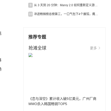
9
从 3 天到 20 分钟：Marvy 2.0 如何重新定义游戏出海营销效率？
10
冲进畅销榜总榜第三，一口气包下4个展馆，鹰角把嘉年华做爆了
括
推荐专题
抢滩全球
更多
暴
畅
《恋与深空》累计收入破5亿美元，广州厂商
MMO杀入韩国畅销TOP5