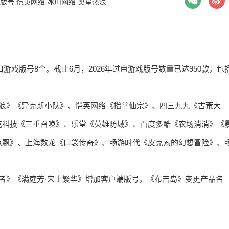
版号
恺英网络
冰川网络
奥星热浪
口游戏版号8个。截止6月，2026年过审游戏版号数量已达950款，包
热浪》《异克斯小队》、恺英网络《指掌仙宗》、四三九九《古荒大
克科技《三重召唤》、乐堂《英雄防域》、百度多酷《农场消消》《
点飘》、上海数龙《口袋传奇》、畅游时代《皮克索的幻想冒险》、
者》《满庭芳·宋上繁华》增加客户端版号，《布吉岛》变更产品名