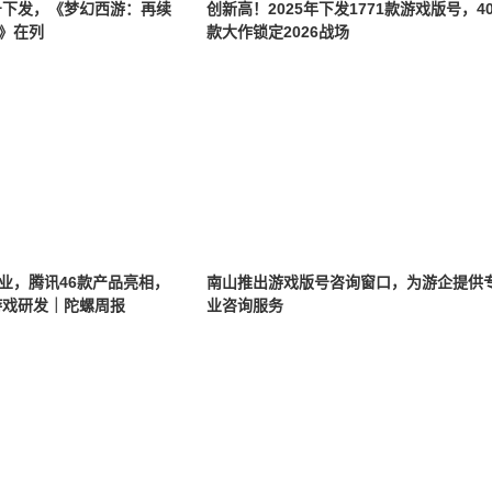
版号下发，《梦幻西游：再续
创新高！2025年下发1771款游戏版号，4
》在列
款大作锁定2026战场
业，腾讯46款产品亮相，
南山推出游戏版号咨询窗口，为游企提供
游戏研发｜陀螺周报
业咨询服务