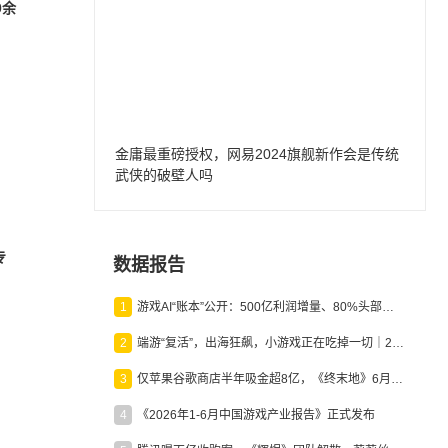
0余
金庸最重磅授权，网易2024旗舰新作会是传统
武侠的破壁人吗
专
数据报告
1
游戏AI“账本”公开：500亿利润增量、80%头部入局，谁在闷声发财？
2
端游“复活”，出海狂飙，小游戏正在吃掉一切｜2026上半年产业报告
3
仅苹果谷歌商店半年吸金超8亿，《终末地》6月份收入显著回暖
4
《2026年1-6月中国游戏产业报告》正式发布