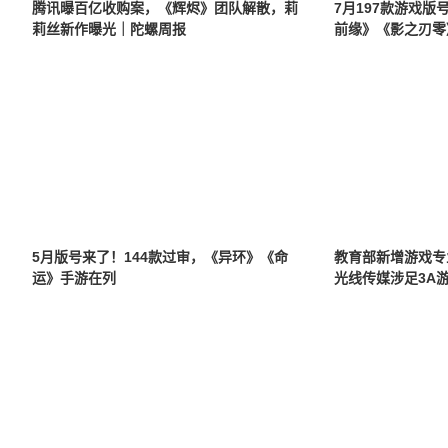
腾讯曝百亿收购案，《辉烬》团队解散，莉
7月197款游戏
莉丝新作曝光｜陀螺周报
前缘》《影之刃零
5月版号来了！144款过审，《异环》《命
教育部新增游戏专
运》手游在列
光线传媒涉足3A