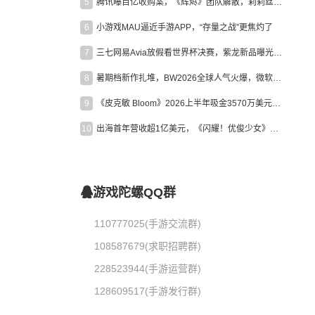
5
腾讯曝百亿收购案，《辉烬》团队解散，莉莉丝新作曝光｜陀螺周报
6
小游戏MAU逼近手游APP，“存量之战”更焦灼了
7
三七网易Avia放假看世界杯决赛，紫龙新品曝光，米哈游新作上线 | 陀螺周报
8
暑期档新作扎堆，BW2026全球人气火爆，微软XBOX大裁员|陀螺周报
9
《皮克敏 Bloom》2026上半年吸金3570万美元，中国台湾成最大市场
10
出海首年营收超1亿美元，《闪耀！优俊少女》美国市场占比达七成
游戏陀螺QQ群
110777025(手游交流群)
108587679(求职招聘群)
228523944(手游运营群)
128609517(手游发行群)