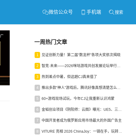
微信公众号
手机端
搜索
广
一周热门文章
1
见证创新力量！第二届“数龙杯”各项大奖依次揭晓
2
智竞·未来——2026咪咕游戏共创发展论坛举行：聚力精品内容、AI创作与电竞生态，共建高品质益智健康游戏社区
3
热到差点中暑，但这趟CJ真来值了
4
推出多款“神人”游戏后，腾讯好像真想清楚怎么做二次元了
5
60+游戏现场试玩，今年CJ让我重新认识鸿蒙
6
金韬创业项目《阴阳师：云图》曝光：UE5、三端互通、ARPG
7
中国开发者成为俄罗斯应用市场最大的外国广告主
8
VITURE 亮相 2026 ChinaJoy：一镜在手，玩转全场！