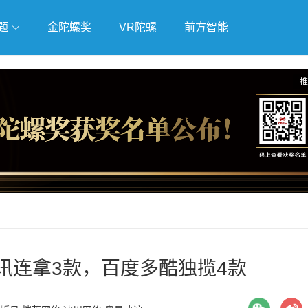
题
金陀螺奖
VR陀螺
前方智能
戏
独立游戏
云游戏
推
腾讯连拿3款，百度多酷独揽4款