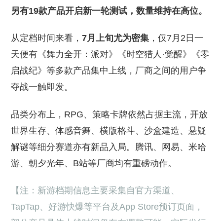
另有19款产品开启新一轮测试，数量维持在高位。
从定档时间来看，
7月上旬尤为密集
，仅7月2日一
天便有《舞力全开：派对》《时空猎人·觉醒》《零
启战纪》等多款产品集中上线，厂商之间的用户争
夺战一触即发。
品类分布上，RPG、策略卡牌依然占据主流，开放
世界生存、体感音舞、横版格斗、沙盒建造、悬疑
解谜等细分赛道亦有新品入局。腾讯、网易、米哈
游、朝夕光年、B站等厂商均有重磅动作。
【注：新游档期信息主要采集自官方渠道、
TapTap、好游快爆等平台及App Store预订页面，