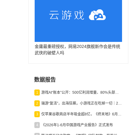
金庸最重磅授权，网易2024旗舰新作会是传统
武侠的破壁人吗
数据报告
1
游戏AI“账本”公开：500亿利润增量、80%头部入局，谁在闷声发财？
2
端游“复活”，出海狂飙，小游戏正在吃掉一切｜2026上半年产业报告
3
仅苹果谷歌商店半年吸金超8亿，《终末地》6月份收入显著回暖
4
《2026年1-6月中国游戏产业报告》正式发布