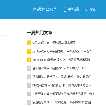
微信公众号
手机端
搜索
一周热门文章
1
热到差点中暑，但这趟CJ真来值了
2
腾讯游戏百万奖学金落地，中国美院首批入选作品获业内关注
3
2026 TikTok游戏出海沙龙：内容经营成出海增长新引擎
4
金韬创业项目《阴阳师：云图》曝光：UE5、三端互通、ARPG
5
百人团队、研发三年：腾讯“麻辣”二游，要勇闯男性恋爱市场
6
推出多款“神人”游戏后，腾讯好像真想清楚怎么做二次元了
7
中国开发者成为俄罗斯应用市场最大的外国广告主
8
手游版今年推出：官司缠身，但不妨碍“帕鲁”越来越火