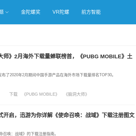
题
金陀螺奖
VR陀螺
前方智能
戏
独立游戏
云游戏
师》2月海外下载量蝉联榜首，《PUBG MOBILE》土
ower发布了2020年2月期间中国手游产品在海外市场下载量排名TOP30。
下载
《PUBG MOBILE》
《脑洞大师》
式开启，迅游为你详解《使命召唤：战域》下载注册图文
命召唤：战域》的下载注册指南。