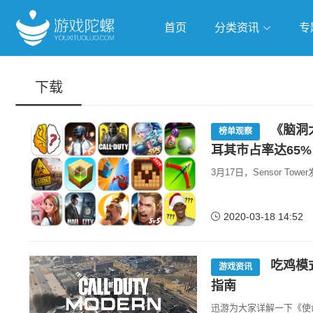
首页
分类资讯
专
抢滩全球
人工智能
武侠游
下载
跨界Talk
《脑洞大
榜单观察
耳其市占率达65%
3月17日，Sensor T
2020-03-18 14:52
吃鸡模
游戏资讯
指南
迅游为大家详解一下《使