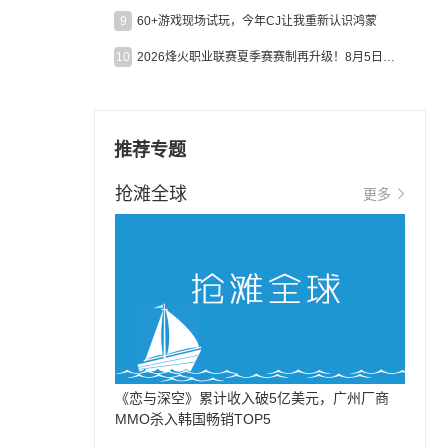
9
60+游戏现场试玩，今年CJ让我重新认识鸿蒙
10
2026烽火职业联赛夏季赛赛制再升级！8月5日起24支战队集结开战！
推荐专题
抢滩全球
更多
《恋与深空》累计收入破5亿美元，广州厂商
MMO杀入韩国畅销TOP5