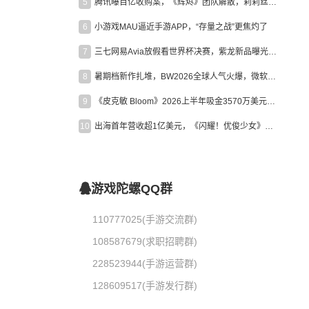
5
腾讯曝百亿收购案，《辉烬》团队解散，莉莉丝新作曝光｜陀螺周报
6
小游戏MAU逼近手游APP，“存量之战”更焦灼了
7
三七网易Avia放假看世界杯决赛，紫龙新品曝光，米哈游新作上线 | 陀螺周报
8
暑期档新作扎堆，BW2026全球人气火爆，微软XBOX大裁员|陀螺周报
9
《皮克敏 Bloom》2026上半年吸金3570万美元，中国台湾成最大市场
10
出海首年营收超1亿美元，《闪耀！优俊少女》美国市场占比达七成
游戏陀螺QQ群
110777025(手游交流群)
108587679(求职招聘群)
228523944(手游运营群)
128609517(手游发行群)