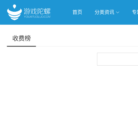
首页
分类资讯
专
抢滩全球
人工智能
武侠游
收费榜
跨界Talk