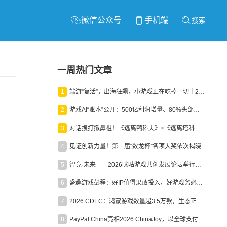
微信公众号
手机端
搜索
一周热门文章
1
端游“复活”，出海狂飙，小游戏正在吃掉一切｜2026上半年产业报告
2
游戏AI“账本”公开：500亿利润增量、80%头部入局，谁在闷声发财？
3
对话搜打撤鼻祖！《逃离鸭科夫》×《逃离塔科夫》官方线下沙龙落幕
4
见证创新力量！第二届“数龙杯”各项大奖依次揭晓
5
智竞·未来——2026咪咕游戏共创发展论坛举行：聚力精品内容、AI创作与电竞生态，共建高品质益智健康游戏社区
6
盛趣游戏彭程：好IP值得果敢投入，好游戏务必长效经营
7
2026 CDEC：鸿蒙游戏数量超3.5万款，生态正循环加速产业高质量发展
8
PayPal China亮相2026 ChinaJoy，以全球支付能力助力中国游戏企业深化全球运营