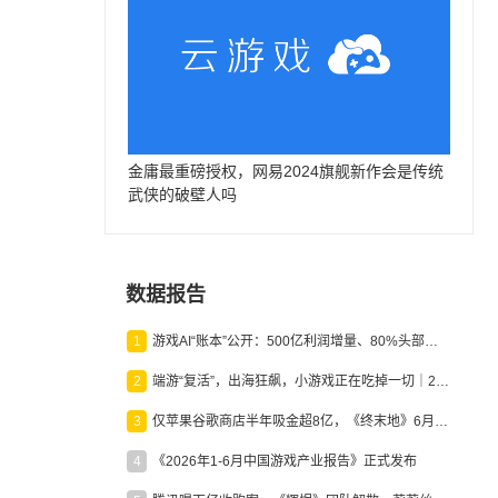
金庸最重磅授权，网易2024旗舰新作会是传统
武侠的破壁人吗
数据报告
1
游戏AI“账本”公开：500亿利润增量、80%头部入局，谁在闷声发财？
2
端游“复活”，出海狂飙，小游戏正在吃掉一切｜2026上半年产业报告
3
仅苹果谷歌商店半年吸金超8亿，《终末地》6月份收入显著回暖
4
《2026年1-6月中国游戏产业报告》正式发布