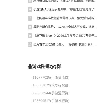
5
腾讯曝百亿收购案，《辉烬》团队解散，莉莉丝新作曝光｜陀螺周报
6
小游戏MAU逼近手游APP，“存量之战”更焦灼了
7
三七网易Avia放假看世界杯决赛，紫龙新品曝光，米哈游新作上线 | 陀螺周报
8
暑期档新作扎堆，BW2026全球人气火爆，微软XBOX大裁员|陀螺周报
9
《皮克敏 Bloom》2026上半年吸金3570万美元，中国台湾成最大市场
10
出海首年营收超1亿美元，《闪耀！优俊少女》美国市场占比达七成
游戏陀螺QQ群
110777025(手游交流群)
108587679(求职招聘群)
228523944(手游运营群)
128609517(手游发行群)