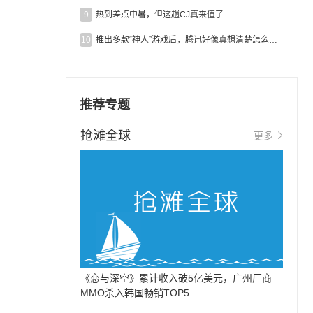
9
热到差点中暑，但这趟CJ真来值了
10
推出多款“神人”游戏后，腾讯好像真想清楚怎么做二次元了
推荐专题
抢滩全球
更多
《恋与深空》累计收入破5亿美元，广州厂商
MMO杀入韩国畅销TOP5