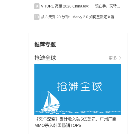
9
VITURE 亮相 2026 ChinaJoy：一镜在手，玩转全场！
10
从 3 天到 20 分钟：Marvy 2.0 如何重新定义游戏出海营销效率？
推荐专题
抢滩全球
更多
《恋与深空》累计收入破5亿美元，广州厂商
MMO杀入韩国畅销TOP5