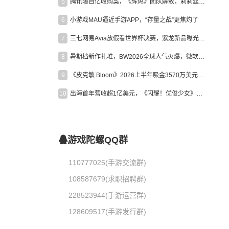
5
腾讯曝百亿收购案，《辉烬》团队解散，莉莉丝新作曝光｜陀螺周报
6
小游戏MAU逼近手游APP，“存量之战”更焦灼了
7
三七网易Avia放假看世界杯决赛，紫龙新品曝光，米哈游新作上线 | 陀螺周报
8
暑期档新作扎堆，BW2026全球人气火爆，微软XBOX大裁员|陀螺周报
9
《皮克敏 Bloom》2026上半年吸金3570万美元，中国台湾成最大市场
10
出海首年营收超1亿美元，《闪耀！优俊少女》美国市场占比达七成
游戏陀螺QQ群
110777025(手游交流群)
108587679(求职招聘群)
228523944(手游运营群)
128609517(手游发行群)