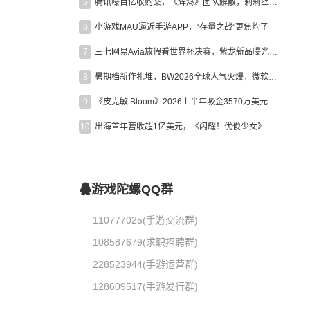
5
腾讯曝百亿收购案，《辉烬》团队解散，莉莉丝新作曝光｜陀螺周报
6
小游戏MAU逼近手游APP，“存量之战”更焦灼了
7
三七网易Avia放假看世界杯决赛，紫龙新品曝光，米哈游新作上线 | 陀螺周报
8
暑期档新作扎堆，BW2026全球人气火爆，微软XBOX大裁员|陀螺周报
9
《皮克敏 Bloom》2026上半年吸金3570万美元，中国台湾成最大市场
10
出海首年营收超1亿美元，《闪耀！优俊少女》美国市场占比达七成
游戏陀螺QQ群
110777025(手游交流群)
108587679(求职招聘群)
228523944(手游运营群)
128609517(手游发行群)