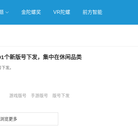
题
金陀螺奖
VR陀螺
前方智能
戏
独立游戏
云游戏
91个新版号下发，集中在休闲品类
号下发。
游戏版号
手游版号
版号下发
浏览更多