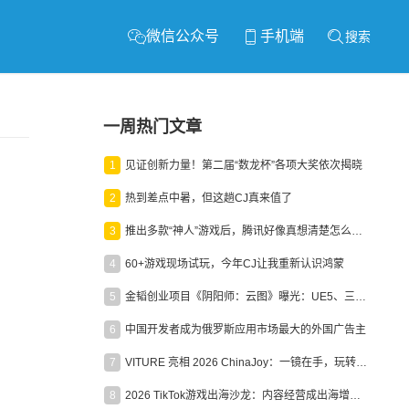
微信公众号
手机端
搜索
一周热门文章
1
见证创新力量！第二届“数龙杯”各项大奖依次揭晓
2
热到差点中暑，但这趟CJ真来值了
3
推出多款“神人”游戏后，腾讯好像真想清楚怎么做二次元了
4
60+游戏现场试玩，今年CJ让我重新认识鸿蒙
5
金韬创业项目《阴阳师：云图》曝光：UE5、三端互通、ARPG
6
中国开发者成为俄罗斯应用市场最大的外国广告主
7
VITURE 亮相 2026 ChinaJoy：一镜在手，玩转全场！
8
2026 TikTok游戏出海沙龙：内容经营成出海增长新引擎