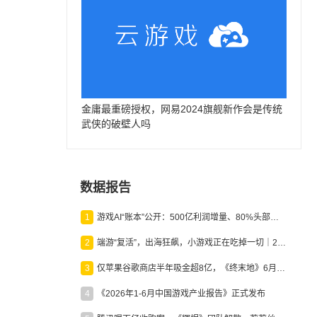
金庸最重磅授权，网易2024旗舰新作会是传统
武侠的破壁人吗
数据报告
1
游戏AI“账本”公开：500亿利润增量、80%头部入局，谁在闷声发财？
2
端游“复活”，出海狂飙，小游戏正在吃掉一切｜2026上半年产业报告
3
仅苹果谷歌商店半年吸金超8亿，《终末地》6月份收入显著回暖
4
《2026年1-6月中国游戏产业报告》正式发布