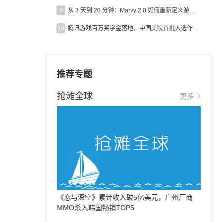
9
从 3 天到 20 分钟：Marvy 2.0 如何重新定义游戏出海营销效率？
10
腾讯游戏百万奖学金落地，中国美院首批入选作品获业内关注
推荐专题
抢滩全球
更多
《恋与深空》累计收入破5亿美元，广州厂商
MMO杀入韩国畅销TOP5