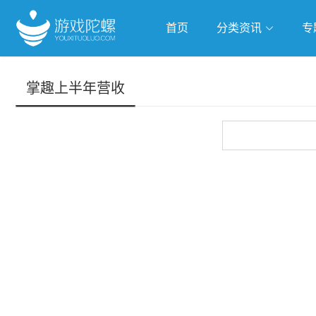
首页
分类资讯
专
抢滩全球
人工智能
武侠游
掌趣上半年营收
跨界Talk