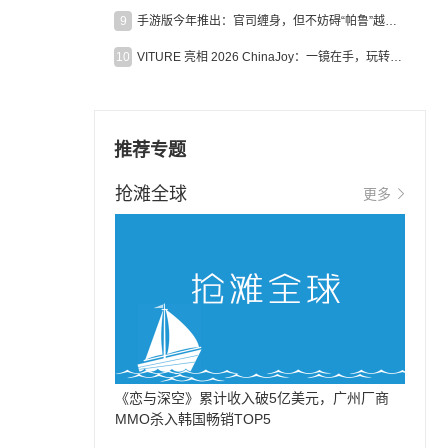
9
手游版今年推出：官司缠身，但不妨碍“帕鲁”越来越火
10
VITURE 亮相 2026 ChinaJoy：一镜在手，玩转全场！
推荐专题
抢滩全球
更多
《恋与深空》累计收入破5亿美元，广州厂商
MMO杀入韩国畅销TOP5