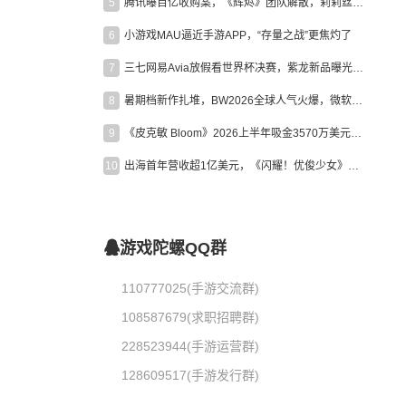
5
腾讯曝百亿收购案，《辉烬》团队解散，莉莉丝新作曝光｜陀螺周报
6
小游戏MAU逼近手游APP，“存量之战”更焦灼了
7
三七网易Avia放假看世界杯决赛，紫龙新品曝光，米哈游新作上线 | 陀螺周报
8
暑期档新作扎堆，BW2026全球人气火爆，微软XBOX大裁员|陀螺周报
9
《皮克敏 Bloom》2026上半年吸金3570万美元，中国台湾成最大市场
10
出海首年营收超1亿美元，《闪耀！优俊少女》美国市场占比达七成
游戏陀螺QQ群
110777025(手游交流群)
108587679(求职招聘群)
228523944(手游运营群)
128609517(手游发行群)