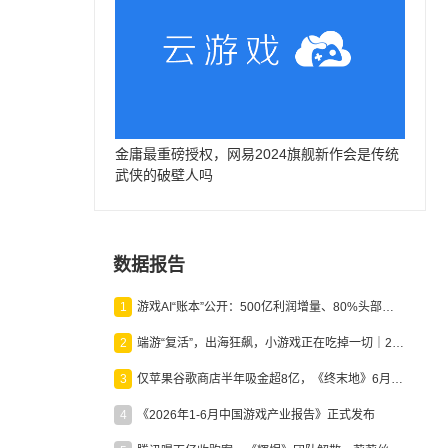
金庸最重磅授权，网易2024旗舰新作会是传统
武侠的破壁人吗
数据报告
1
游戏AI“账本”公开：500亿利润增量、80%头部入局，谁在闷声发财？
2
端游“复活”，出海狂飙，小游戏正在吃掉一切｜2026上半年产业报告
3
仅苹果谷歌商店半年吸金超8亿，《终末地》6月份收入显著回暖
4
《2026年1-6月中国游戏产业报告》正式发布