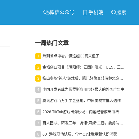
微信公众号
手机端
搜索
一周热门文章
1
热到差点中暑，但这趟CJ真来值了
2
金韬创业项目《阴阳师：云图》曝光：UE5、三端互通、ARPG
3
推出多款“神人”游戏后，腾讯好像真想清楚怎么做二次元了
4
中国开发者成为俄罗斯应用市场最大的外国广告主
5
腾讯游戏百万奖学金落地，中国美院首批入选作品获业内关注
6
2026 TikTok游戏出海沙龙：内容经营成出海增长新引擎
7
百人团队、研发三年：腾讯“麻辣”二游，要勇闯男性恋爱市场
8
60+游戏现场试玩，今年CJ让我重新认识鸿蒙