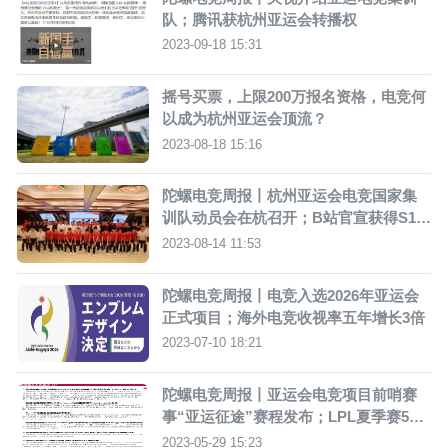
队；腾讯获杭州亚运会转播权
2023-09-18 15:31
摇号买票，上限200万报名资格，电竞何
以成为杭州亚运会顶流？
2023-08-18 15:16
陀螺电竞周报丨杭州亚运会电竞国家集
训队动员会在杭召开；B站官宣获得S13
版权
2023-08-14 11:53
陀螺电竞周报丨电竞入选2026年亚运会
正式项目；海外电竞收视率五年增长3倍
2023-07-10 18:21
陀螺电竞周报丨亚运会电竞项目前哨赛
事“亚运征途”赛程发布；LPL夏季赛5月
29日开赛
2023-05-29 15:23