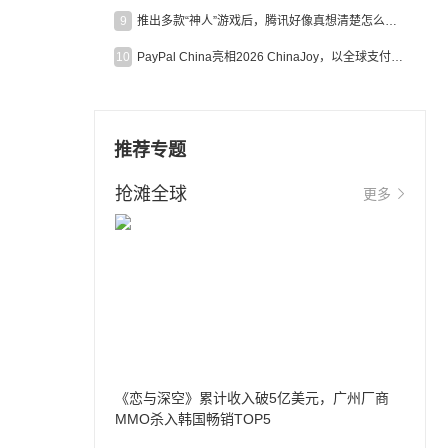
9
推出多款“神人”游戏后，腾讯好像真想清楚怎么做二次元了
10
PayPal China亮相2026 ChinaJoy，以全球支付能力助力中国游戏企业深化全球运营
推荐专题
抢滩全球
更多
《恋与深空》累计收入破5亿美元，广州厂商
MMO杀入韩国畅销TOP5