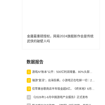
金庸最重磅授权，网易2024旗舰新作会是传统
武侠的破壁人吗
数据报告
1
游戏AI“账本”公开：500亿利润增量、80%头部入局，谁在闷声发财？
2
端游“复活”，出海狂飙，小游戏正在吃掉一切｜2026上半年产业报告
3
仅苹果谷歌商店半年吸金超8亿，《终末地》6月份收入显著回暖
4
《2026年1-6月中国游戏产业报告》正式发布