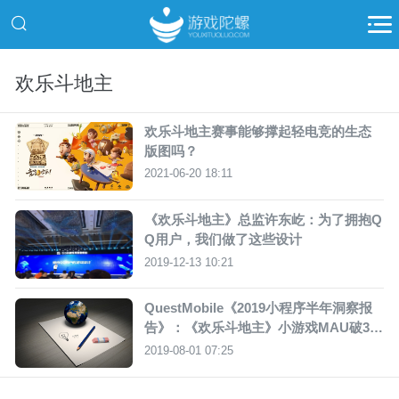
欢乐斗地主
欢乐斗地主赛事能够撑起轻电竞的生态
版图吗？
2021-06-20 18:11
《欢乐斗地主》总监许东屹：为了拥抱Q
Q用户，我们做了这些设计
2019-12-13 10:21
QuestMobile《2019小程序半年洞察报
告》：《欢乐斗地主》小游戏MAU破360
0万
2019-08-01 07:25