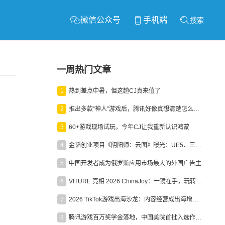
微信公众号
手机端
搜索
一周热门文章
1
热到差点中暑，但这趟CJ真来值了
2
推出多款“神人”游戏后，腾讯好像真想清楚怎么做二次元了
3
60+游戏现场试玩，今年CJ让我重新认识鸿蒙
4
金韬创业项目《阴阳师：云图》曝光：UE5、三端互通、ARPG
5
中国开发者成为俄罗斯应用市场最大的外国广告主
6
VITURE 亮相 2026 ChinaJoy：一镜在手，玩转全场！
7
2026 TikTok游戏出海沙龙：内容经营成出海增长新引擎
8
腾讯游戏百万奖学金落地，中国美院首批入选作品获业内关注