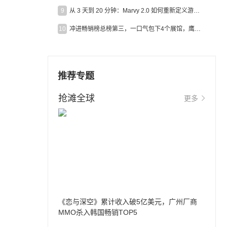
9
从 3 天到 20 分钟：Marvy 2.0 如何重新定义游戏出海营销效率？
10
冲进畅销榜总榜第三，一口气包下4个展馆，鹰角把嘉年华做爆了
推荐专题
抢滩全球
更多
《恋与深空》累计收入破5亿美元，广州厂商
MMO杀入韩国畅销TOP5