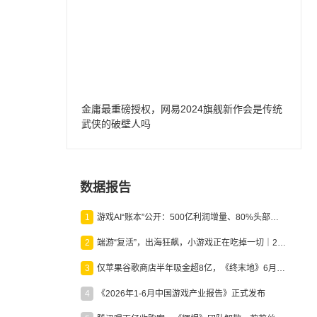
金庸最重磅授权，网易2024旗舰新作会是传统
武侠的破壁人吗
数据报告
1
游戏AI“账本”公开：500亿利润增量、80%头部入局，谁在闷声发财？
2
端游“复活”，出海狂飙，小游戏正在吃掉一切｜2026上半年产业报告
3
仅苹果谷歌商店半年吸金超8亿，《终末地》6月份收入显著回暖
4
《2026年1-6月中国游戏产业报告》正式发布