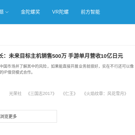
题
金陀螺奖
VR陀螺
前方智能
戏
独立游戏
云游戏
：未来目标主机销售500万 手游单月营收10亿日元
中国市场并了解其中的风险，如果能直接开展业务就很好，实在不行还可以像
样的IP借贷模式合作。
光荣社
《三国志2017》
《仁王》
《火焰纹章：风花雪月》
浏览更多