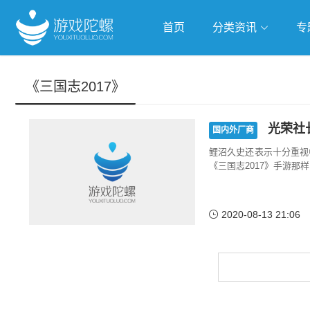
首页
分类资讯
专
抢滩全球
人工智能
武侠游
《三国志2017》
跨界Talk
光荣社长
国内外厂商
鲤沼久史还表示十分重视
《三国志2017》手游那
2020-08-13 21:06