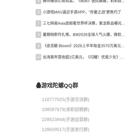
5
腾讯曝百亿收购案，《辉烬》团队解散，莉莉丝新作曝光｜陀螺周报
6
小游戏MAU逼近手游APP，“存量之战”更焦灼了
7
三七网易Avia放假看世界杯决赛，紫龙新品曝光，米哈游新作上线 | 陀螺周报
8
暑期档新作扎堆，BW2026全球人气火爆，微软XBOX大裁员|陀螺周报
9
《皮克敏 Bloom》2026上半年吸金3570万美元，中国台湾成最大市场
10
出海首年营收超1亿美元，《闪耀！优俊少女》美国市场占比达七成
游戏陀螺QQ群
110777025(手游交流群)
108587679(求职招聘群)
228523944(手游运营群)
128609517(手游发行群)