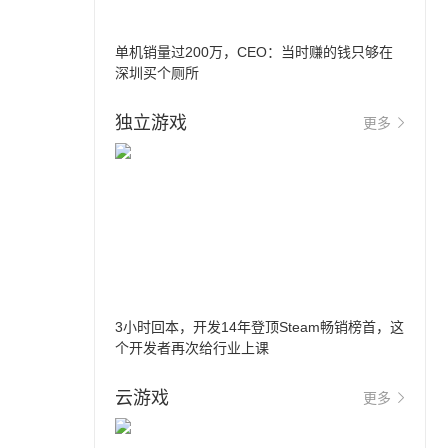
单机销量过200万，CEO：当时赚的钱只够在
深圳买个厕所
独立游戏
更多
3小时回本，开发14年登顶Steam畅销榜首，这
个开发者再次给行业上课
云游戏
更多