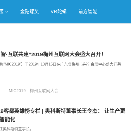
题
金陀螺奖
VR陀螺
前方智能
戏
独立游戏
云游戏
智·互联共建”2019梅州互联网大会盛大召开！
称“MIC2019”）于2019年10月15日在广东省梅州市兴宁会展中心盛大开幕！
MIC2019
梅州互联网大会
019客都英雄榜专栏 | 奥科斯特董事长王令杰： 让生产更
智能化
任奥科斯特董事长。