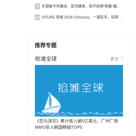
9
手游版今年推出：官司缠身，但不妨碍“帕鲁”越来越火
10
VITURE 亮相 2026 ChinaJoy：一镜在手，玩转全场！
推荐专题
抢滩全球
更多
《恋与深空》累计收入破5亿美元，广州厂商
MMO杀入韩国畅销TOP5