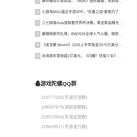
5
腾讯曝百亿收购案，《辉烬》团队解散，莉莉丝新作曝光｜陀螺周报
6
小游戏MAU逼近手游APP，“存量之战”更焦灼了
7
三七网易Avia放假看世界杯决赛，紫龙新品曝光，米哈游新作上线 | 陀螺周报
8
暑期档新作扎堆，BW2026全球人气火爆，微软XBOX大裁员|陀螺周报
9
《皮克敏 Bloom》2026上半年吸金3570万美元，中国台湾成最大市场
10
出海首年营收超1亿美元，《闪耀！优俊少女》美国市场占比达七成
游戏陀螺QQ群
110777025(手游交流群)
108587679(求职招聘群)
228523944(手游运营群)
128609517(手游发行群)