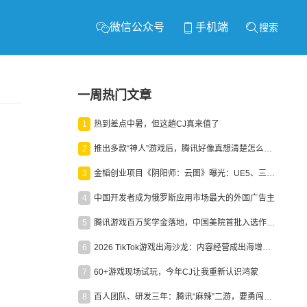
微信公众号
手机端
搜索
一周热门文章
1
热到差点中暑，但这趟CJ真来值了
2
推出多款“神人”游戏后，腾讯好像真想清楚怎么做二次元了
3
金韬创业项目《阴阳师：云图》曝光：UE5、三端互通、ARPG
4
中国开发者成为俄罗斯应用市场最大的外国广告主
5
腾讯游戏百万奖学金落地，中国美院首批入选作品获业内关注
6
2026 TikTok游戏出海沙龙：内容经营成出海增长新引擎
7
60+游戏现场试玩，今年CJ让我重新认识鸿蒙
8
百人团队、研发三年：腾讯“麻辣”二游，要勇闯男性恋爱市场