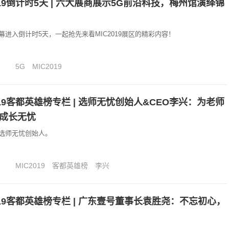
019倒计时5天 | 六大展商展示5G前沿科技，梅州馆演绎锦
开幕进入倒计时5天，一起抢先来看MIC2019展区的精彩内容！
5G
MIC2019
019客都英雄榜专栏 | 选师无忧创始人&CEO李兴：为老师
成长无忧
选师无忧创始人。
MIC2019
客都英雄榜
李兴
019客都英雄榜专栏 | 广东壹号董事长袁胜尧：不忘初心，