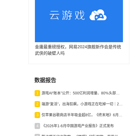
金庸最重磅授权，网易2024旗舰新作会是传统
武侠的破壁人吗
数据报告
1
游戏AI“账本”公开：500亿利润增量、80%头部入局，谁在闷声发财？
2
端游“复活”，出海狂飙，小游戏正在吃掉一切｜2026上半年产业报告
3
仅苹果谷歌商店半年吸金超8亿，《终末地》6月份收入显著回暖
4
《2026年1-6月中国游戏产业报告》正式发布