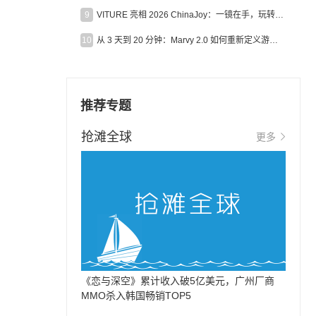
9
VITURE 亮相 2026 ChinaJoy：一镜在手，玩转全场！
10
从 3 天到 20 分钟：Marvy 2.0 如何重新定义游戏出海营销效率？
推荐专题
抢滩全球
更多
《恋与深空》累计收入破5亿美元，广州厂商
MMO杀入韩国畅销TOP5