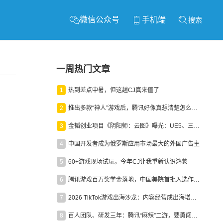
微信公众号
手机端
搜索
一周热门文章
1
热到差点中暑，但这趟CJ真来值了
2
推出多款“神人”游戏后，腾讯好像真想清楚怎么做二次元了
3
金韬创业项目《阴阳师：云图》曝光：UE5、三端互通、ARPG
4
中国开发者成为俄罗斯应用市场最大的外国广告主
5
60+游戏现场试玩，今年CJ让我重新认识鸿蒙
6
腾讯游戏百万奖学金落地，中国美院首批入选作品获业内关注
7
2026 TikTok游戏出海沙龙：内容经营成出海增长新引擎
8
百人团队、研发三年：腾讯“麻辣”二游，要勇闯男性恋爱市场