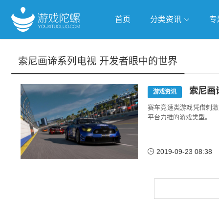
首页
分类资讯
专
抢滩全球
人工智能
武侠游
索尼画谛系列电视 开发者眼中的世界
跨界Talk
索尼画
游戏资讯
赛车竞速类游戏凭借刺激
平台力推的游戏类型。
2019-09-23 08:38