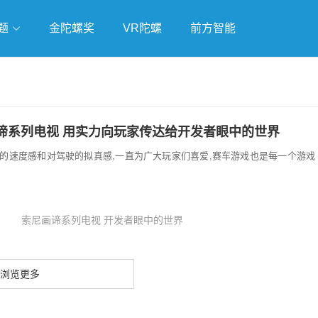
题
金陀螺奖
VR陀螺
前方智能
戏
独立游戏
云游戏
谛系列电视 用实力向玩家传达给开发者眼中的世界
的速度感和对驾驶的拟真感,一直为广大玩家们喜爱,赛车游戏也是每一个游戏
索尼画谛系列电视 开发者眼中的世界
浏览更多