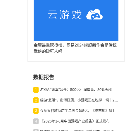
金庸最重磅授权，网易2024旗舰新作会是传统
武侠的破壁人吗
数据报告
1
游戏AI“账本”公开：500亿利润增量、80%头部入局，谁在闷声发财？
2
端游“复活”，出海狂飙，小游戏正在吃掉一切｜2026上半年产业报告
3
仅苹果谷歌商店半年吸金超8亿，《终末地》6月份收入显著回暖
4
《2026年1-6月中国游戏产业报告》正式发布