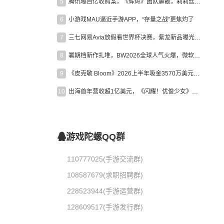
5
腾讯曝百亿收购案，《辉烬》团队解散，莉莉丝新作曝光｜陀螺周报
6
小游戏MAU逼近手游APP，“存量之战”更焦灼了
7
三七网易Avia放假看世界杯决赛，紫龙新品曝光，米哈游新作上线 | 陀螺周报
8
暑期档新作扎堆，BW2026全球人气火爆，微软XBOX大裁员|陀螺周报
9
《皮克敏 Bloom》2026上半年吸金3570万美元，中国台湾成最大市场
10
出海首年营收超1亿美元，《闪耀！优俊少女》美国市场占比达七成
游戏陀螺QQ群
110777025(手游交流群)
108587679(求职招聘群)
228523944(手游运营群)
128609517(手游发行群)