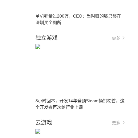
单机销量过200万，CEO：当时赚的钱只够在
深圳买个厕所
独立游戏
更多
3小时回本，开发14年登顶Steam畅销榜首，这
个开发者再次给行业上课
云游戏
更多