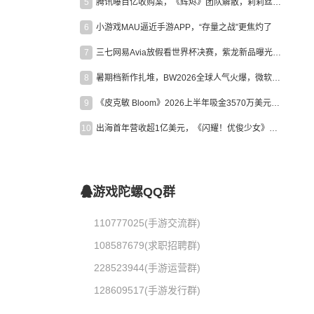
5
腾讯曝百亿收购案，《辉烬》团队解散，莉莉丝新作曝光｜陀螺周报
6
小游戏MAU逼近手游APP，“存量之战”更焦灼了
7
三七网易Avia放假看世界杯决赛，紫龙新品曝光，米哈游新作上线 | 陀螺周报
8
暑期档新作扎堆，BW2026全球人气火爆，微软XBOX大裁员|陀螺周报
9
《皮克敏 Bloom》2026上半年吸金3570万美元，中国台湾成最大市场
10
出海首年营收超1亿美元，《闪耀！优俊少女》美国市场占比达七成
游戏陀螺QQ群
110777025(手游交流群)
108587679(求职招聘群)
228523944(手游运营群)
128609517(手游发行群)