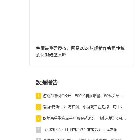
金庸最重磅授权，网易2024旗舰新作会是传统
武侠的破壁人吗
数据报告
1
游戏AI“账本”公开：500亿利润增量、80%头部入局，谁在闷声发财？
2
端游“复活”，出海狂飙，小游戏正在吃掉一切｜2026上半年产业报告
3
仅苹果谷歌商店半年吸金超8亿，《终末地》6月份收入显著回暖
4
《2026年1-6月中国游戏产业报告》正式发布