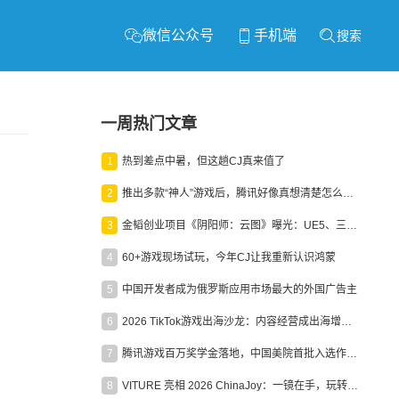
微信公众号
手机端
搜索
一周热门文章
1
热到差点中暑，但这趟CJ真来值了
2
推出多款“神人”游戏后，腾讯好像真想清楚怎么做二次元了
3
金韬创业项目《阴阳师：云图》曝光：UE5、三端互通、ARPG
4
60+游戏现场试玩，今年CJ让我重新认识鸿蒙
5
中国开发者成为俄罗斯应用市场最大的外国广告主
6
2026 TikTok游戏出海沙龙：内容经营成出海增长新引擎
7
腾讯游戏百万奖学金落地，中国美院首批入选作品获业内关注
8
VITURE 亮相 2026 ChinaJoy：一镜在手，玩转全场！