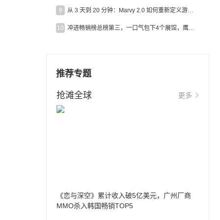
9
从 3 天到 20 分钟：Marvy 2.0 如何重新定义游戏出海营销效率？
10
冲进畅销榜总榜第三，一口气包下4个展馆，鹰角把嘉年华做爆了
推荐专题
抢滩全球
更多
《恋与深空》累计收入破5亿美元，广州厂商
MMO杀入韩国畅销TOP5