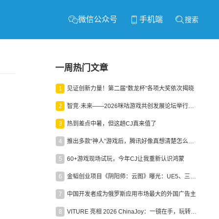
微信公众号
手机端
搜索
一周热门文章
1
见证创新力量！第二届“数龙杯”各项大奖依次揭晓
2
智竞·未来——2026咪咕游戏共创发展论坛举行：聚力精品内容、AI创作与电竞生态，共建高品质益智健康游戏社区
3
热到差点中暑，但这趟CJ真来值了
4
推出多款“神人”游戏后，腾讯好像真想清楚怎么做二次元了
5
60+游戏现场试玩，今年CJ让我重新认识鸿蒙
6
金韬创业项目《阴阳师：云图》曝光：UE5、三端互通、ARPG
7
中国开发者成为俄罗斯应用市场最大的外国广告主
8
VITURE 亮相 2026 ChinaJoy：一镜在手，玩转全场！