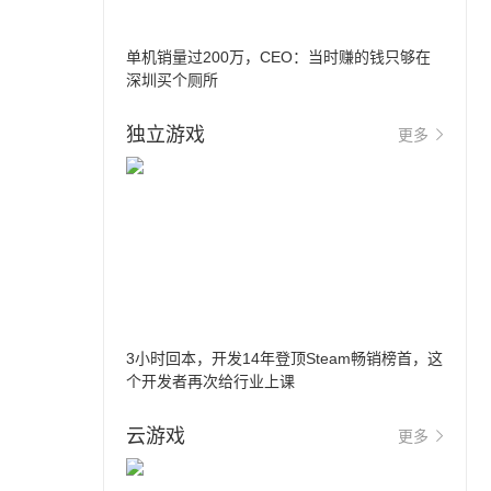
单机销量过200万，CEO：当时赚的钱只够在
深圳买个厕所
独立游戏
更多
3小时回本，开发14年登顶Steam畅销榜首，这
个开发者再次给行业上课
云游戏
更多