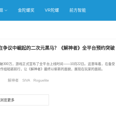
题
金陀螺奖
VR陀螺
前方智能
戏
独立游戏
云游戏
在争议中崛起的二次元黑马？《解神者》全平台预约突破
破300万，游戏正式宣布了全平台上线时间——10月22日。这意味着，在备受
A制作组砥砺前行，让《解神者》最终以崭新的面貌，展现在玩家的面前。
解神者
SIVA
Roguelite
浏览更多