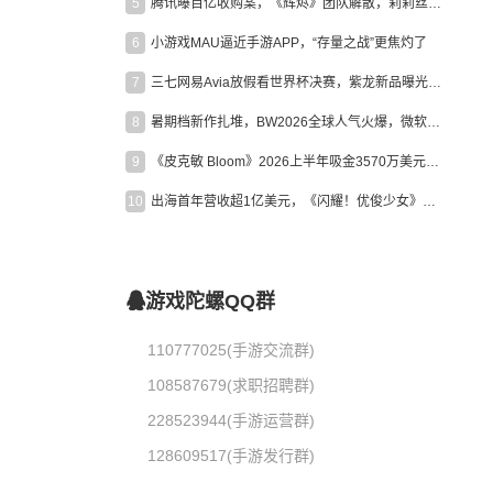
5
腾讯曝百亿收购案，《辉烬》团队解散，莉莉丝新作曝光｜陀螺周报
6
小游戏MAU逼近手游APP，“存量之战”更焦灼了
7
三七网易Avia放假看世界杯决赛，紫龙新品曝光，米哈游新作上线 | 陀螺周报
8
暑期档新作扎堆，BW2026全球人气火爆，微软XBOX大裁员|陀螺周报
9
《皮克敏 Bloom》2026上半年吸金3570万美元，中国台湾成最大市场
10
出海首年营收超1亿美元，《闪耀！优俊少女》美国市场占比达七成
游戏陀螺QQ群
110777025(手游交流群)
108587679(求职招聘群)
228523944(手游运营群)
128609517(手游发行群)