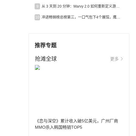
9
从 3 天到 20 分钟：Marvy 2.0 如何重新定义游戏出海营销效率？
10
冲进畅销榜总榜第三，一口气包下4个展馆，鹰角把嘉年华做爆了
推荐专题
抢滩全球
更多
《恋与深空》累计收入破5亿美元，广州厂商
MMO杀入韩国畅销TOP5