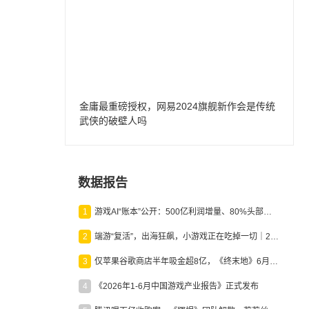
金庸最重磅授权，网易2024旗舰新作会是传统
武侠的破壁人吗
数据报告
1
游戏AI“账本”公开：500亿利润增量、80%头部入局，谁在闷声发财？
2
端游“复活”，出海狂飙，小游戏正在吃掉一切｜2026上半年产业报告
3
仅苹果谷歌商店半年吸金超8亿，《终末地》6月份收入显著回暖
4
《2026年1-6月中国游戏产业报告》正式发布