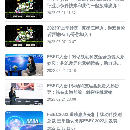
行业小伙伴快来和我们一起放肆澎湃！
2023-07-21 11:32
2023沪上奇妙夜 | 繁星江岸边，游戏冒险
者营地Party等你加入！
2023-07-07 10:47
FBEC大会丨对话钛动科技运营负责人孙
妙奕：构筑差异化营销策略，助力游戏
厂商出海“品效合一”
2023-02-24 20:16
FBEC大会 | 钛动科技运营负责人孙妙
奕：站在出海前沿，解密多维营销
2023-02-24 20:08
FBEC2022 重磅嘉宾亮相丨钛动科技副
总裁 王阳确认出席FBEC2022并发表主
题演讲
2022-11-18 11:07