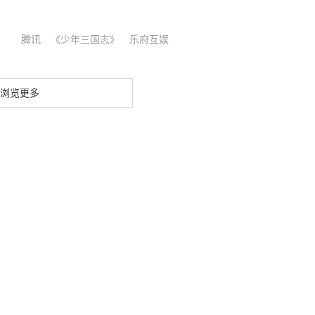
腾讯
《少年三国志》
乐府互娱
浏览更多