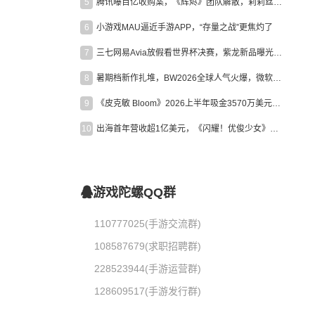
5
腾讯曝百亿收购案，《辉烬》团队解散，莉莉丝新作曝光｜陀螺周报
6
小游戏MAU逼近手游APP，“存量之战”更焦灼了
7
三七网易Avia放假看世界杯决赛，紫龙新品曝光，米哈游新作上线 | 陀螺周报
8
暑期档新作扎堆，BW2026全球人气火爆，微软XBOX大裁员|陀螺周报
9
《皮克敏 Bloom》2026上半年吸金3570万美元，中国台湾成最大市场
10
出海首年营收超1亿美元，《闪耀！优俊少女》美国市场占比达七成
游戏陀螺QQ群
110777025(手游交流群)
108587679(求职招聘群)
228523944(手游运营群)
128609517(手游发行群)