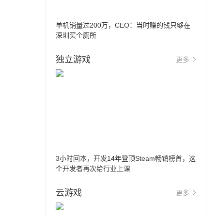
单机销量过200万，CEO：当时赚的钱只够在
深圳买个厕所
独立游戏
更多
3小时回本，开发14年登顶Steam畅销榜首，这
个开发者再次给行业上课
云游戏
更多