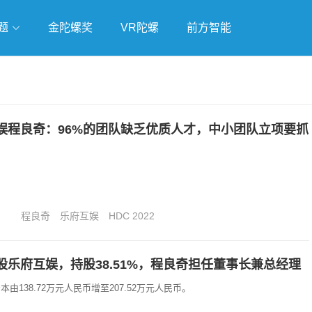
题
金陀螺奖
VR陀螺
前方智能
戏
独立游戏
云游戏
娱程良奇：96%的团队缺乏优质人才，中小团队立项要抓
程良奇
乐府互娱
HDC 2022
股乐府互娱，持股38.51%，程良奇担任董事长兼总经理
由138.72万元人民币增至207.52万元人民币。