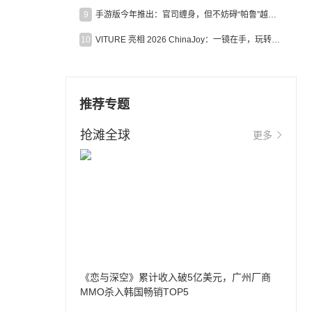
9
手游版今年推出：官司缠身，但不妨碍“帕鲁”越来越火
10
VITURE 亮相 2026 ChinaJoy：一镜在手，玩转全场！
推荐专题
抢滩全球
更多
《恋与深空》累计收入破5亿美元，广州厂商
MMO杀入韩国畅销TOP5