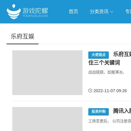
首页
分类资讯
专
抢滩全球
人工智能
武侠游
乐府互娱
跨界Talk
乐府互
大佬观点
住三个关键词
战战兢兢，如履薄冰。
2022-11-07 09:26
腾讯入
投资并购
工商变更后， 公司注册资本