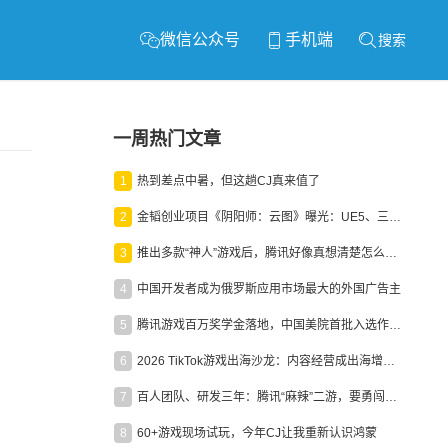
微信公众号
手机端
搜索
一周热门文章
1
热到差点中暑，但这趟CJ真来值了
2
金韬创业项目《阴阳师：云图》曝光：UE5、三端互通、ARPG
3
推出多款“神人”游戏后，腾讯好像真想清楚怎么做二次元了
4
中国开发者成为俄罗斯应用市场最大的外国广告主
5
腾讯游戏百万奖学金落地，中国美院首批入选作品获业内关注
6
2026 TikTok游戏出海沙龙：内容经营成出海增长新引擎
7
百人团队、研发三年：腾讯“麻辣”二游，要勇闯男性恋爱市场
8
60+游戏现场试玩，今年CJ让我重新认识鸿蒙