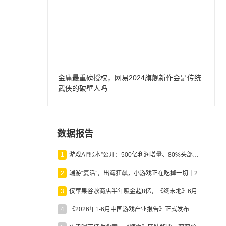
金庸最重磅授权，网易2024旗舰新作会是传统
武侠的破壁人吗
数据报告
1
游戏AI“账本”公开：500亿利润增量、80%头部入局，谁在闷声发财？
2
端游“复活”，出海狂飙，小游戏正在吃掉一切｜2026上半年产业报告
3
仅苹果谷歌商店半年吸金超8亿，《终末地》6月份收入显著回暖
4
《2026年1-6月中国游戏产业报告》正式发布