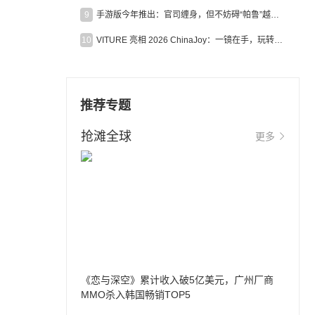
9
手游版今年推出：官司缠身，但不妨碍“帕鲁”越来越火
10
VITURE 亮相 2026 ChinaJoy：一镜在手，玩转全场！
推荐专题
抢滩全球
更多
《恋与深空》累计收入破5亿美元，广州厂商
MMO杀入韩国畅销TOP5