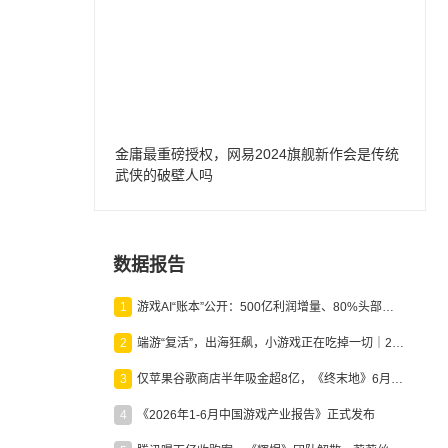
金庸最重磅授权，网易2024旗舰新作会是传统
武侠的破壁人吗
数据报告
1
游戏AI“账本”公开：500亿利润增量、80%头部入局，谁在闷声发财？
2
端游“复活”，出海狂飙，小游戏正在吃掉一切｜2026上半年产业报告
3
仅苹果谷歌商店半年吸金超8亿，《终末地》6月份收入显著回暖
4
《2026年1-6月中国游戏产业报告》正式发布