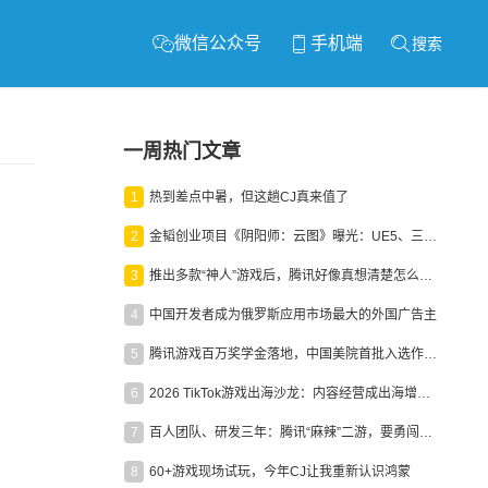
微信公众号
手机端
搜索
一周热门文章
1
热到差点中暑，但这趟CJ真来值了
2
金韬创业项目《阴阳师：云图》曝光：UE5、三端互通、ARPG
3
推出多款“神人”游戏后，腾讯好像真想清楚怎么做二次元了
4
中国开发者成为俄罗斯应用市场最大的外国广告主
5
腾讯游戏百万奖学金落地，中国美院首批入选作品获业内关注
6
2026 TikTok游戏出海沙龙：内容经营成出海增长新引擎
7
百人团队、研发三年：腾讯“麻辣”二游，要勇闯男性恋爱市场
8
60+游戏现场试玩，今年CJ让我重新认识鸿蒙