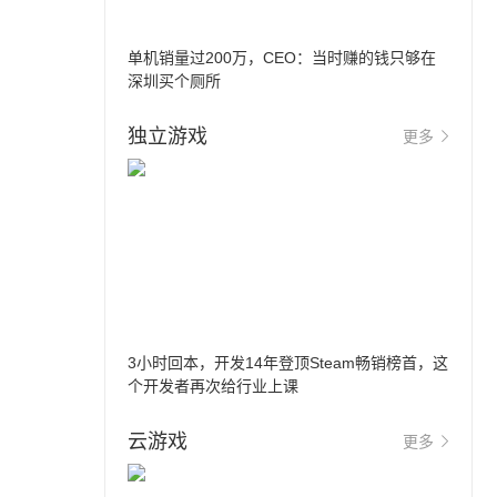
单机销量过200万，CEO：当时赚的钱只够在
深圳买个厕所
独立游戏
更多
3小时回本，开发14年登顶Steam畅销榜首，这
个开发者再次给行业上课
云游戏
更多