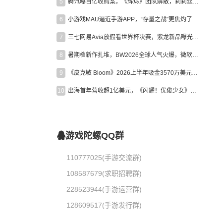
5
腾讯曝百亿收购案，《辉烬》团队解散，莉莉丝新作曝光｜陀螺周报
6
小游戏MAU逼近手游APP，“存量之战”更焦灼了
7
三七网易Avia放假看世界杯决赛，紫龙新品曝光，米哈游新作上线 | 陀螺周报
8
暑期档新作扎堆，BW2026全球人气火爆，微软XBOX大裁员|陀螺周报
9
《皮克敏 Bloom》2026上半年吸金3570万美元，中国台湾成最大市场
10
出海首年营收超1亿美元，《闪耀！优俊少女》美国市场占比达七成
游戏陀螺QQ群
110777025(手游交流群)
108587679(求职招聘群)
228523944(手游运营群)
128609517(手游发行群)