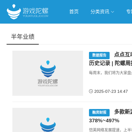
首页
分类资讯
专
抢滩全球
人工智能
武侠游
半年业绩
跨界Talk
点点互
数据报告
历史记录 | 陀螺周
每周末，我们将为大家盘
2025-07-23 14:47
多款新
融资财报
378%~497%
恺英网络发展提速，上半