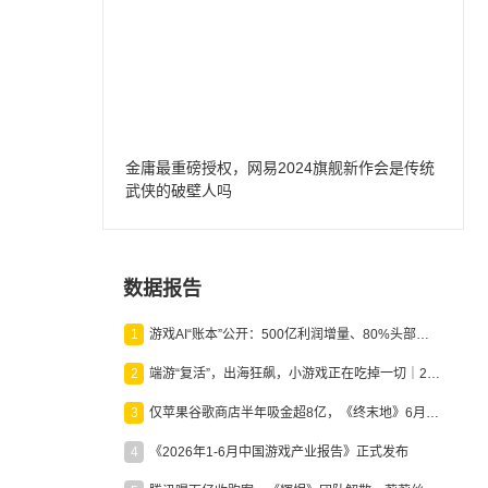
金庸最重磅授权，网易2024旗舰新作会是传统
武侠的破壁人吗
数据报告
1
游戏AI“账本”公开：500亿利润增量、80%头部入局，谁在闷声发财？
2
端游“复活”，出海狂飙，小游戏正在吃掉一切｜2026上半年产业报告
3
仅苹果谷歌商店半年吸金超8亿，《终末地》6月份收入显著回暖
4
《2026年1-6月中国游戏产业报告》正式发布