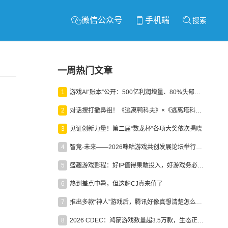
微信公众号
手机端
搜索
一周热门文章
1
游戏AI“账本”公开：500亿利润增量、80%头部入局，谁在闷声发财？
2
对话搜打撤鼻祖！《逃离鸭科夫》×《逃离塔科夫》官方线下沙龙落幕
3
见证创新力量！第二届“数龙杯”各项大奖依次揭晓
4
智竞·未来——2026咪咕游戏共创发展论坛举行：聚力精品内容、AI创作与电竞生态，共建高品质益智健康游戏社区
5
盛趣游戏彭程：好IP值得果敢投入，好游戏务必长效经营
6
热到差点中暑，但这趟CJ真来值了
7
推出多款“神人”游戏后，腾讯好像真想清楚怎么做二次元了
8
2026 CDEC：鸿蒙游戏数量超3.5万款，生态正循环加速产业高质量发展