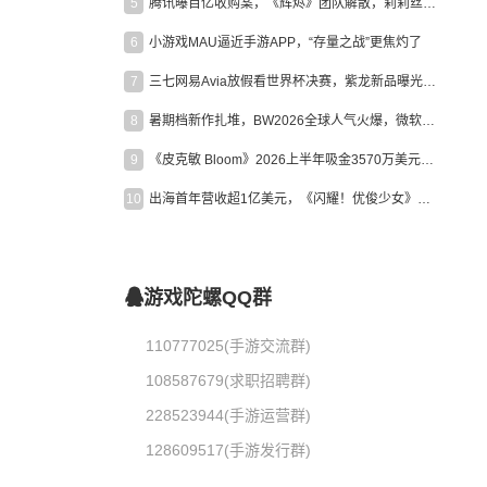
5
腾讯曝百亿收购案，《辉烬》团队解散，莉莉丝新作曝光｜陀螺周报
6
小游戏MAU逼近手游APP，“存量之战”更焦灼了
7
三七网易Avia放假看世界杯决赛，紫龙新品曝光，米哈游新作上线 | 陀螺周报
8
暑期档新作扎堆，BW2026全球人气火爆，微软XBOX大裁员|陀螺周报
9
《皮克敏 Bloom》2026上半年吸金3570万美元，中国台湾成最大市场
10
出海首年营收超1亿美元，《闪耀！优俊少女》美国市场占比达七成
游戏陀螺QQ群
110777025(手游交流群)
108587679(求职招聘群)
228523944(手游运营群)
128609517(手游发行群)