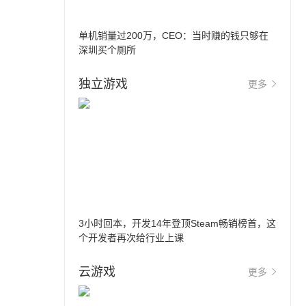
单机销量过200万，CEO：当时赚的钱只够在
深圳买个厕所
独立游戏
更多
3小时回本，开发14年登顶Steam畅销榜首，这
个开发者再次给行业上课
云游戏
更多