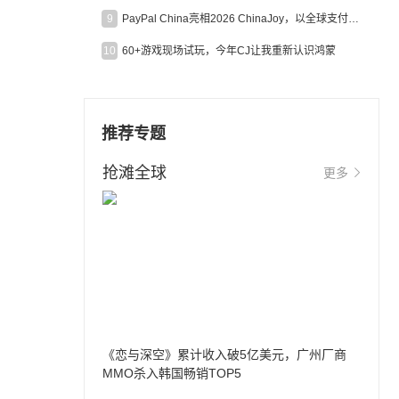
9
PayPal China亮相2026 ChinaJoy，以全球支付能力助力中国游戏企业深化全球运营
10
60+游戏现场试玩，今年CJ让我重新认识鸿蒙
推荐专题
抢滩全球
更多
《恋与深空》累计收入破5亿美元，广州厂商
MMO杀入韩国畅销TOP5