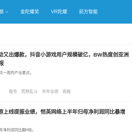
题
金陀螺奖
VR陀螺
前方智能
戏
独立游戏
云游戏
动又出爆款，抖音小游戏用户规模破亿，BW热度创亚洲
报
点一周的产业要点。
版号
荒野乱斗
半年业绩
周报
游上线提振业绩，恺英网络上半年归母净利润同比暴增
年净利润同比翻4倍。