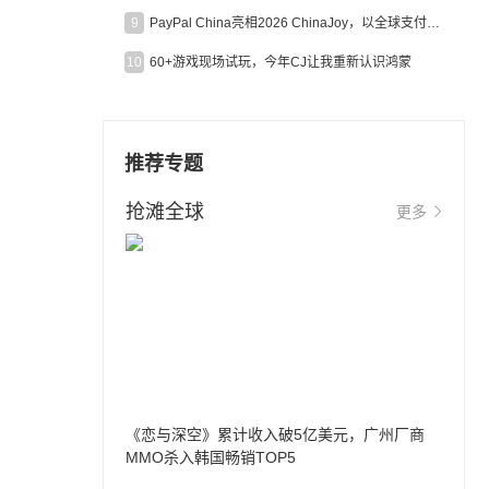
9
PayPal China亮相2026 ChinaJoy，以全球支付能力助力中国游戏企业深化全球运营
10
60+游戏现场试玩，今年CJ让我重新认识鸿蒙
推荐专题
抢滩全球
更多
《恋与深空》累计收入破5亿美元，广州厂商
MMO杀入韩国畅销TOP5