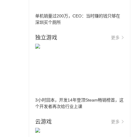
单机销量过200万，CEO：当时赚的钱只够在
深圳买个厕所
独立游戏
更多
3小时回本，开发14年登顶Steam畅销榜首，这
个开发者再次给行业上课
云游戏
更多