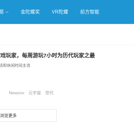
题
金陀螺奖
VR陀螺
前方智能
戏
独立游戏
云游戏
游戏玩家，每周游玩7小时为历代玩家之最
活和休闲时间主流
Newzoo
元宇宙
世代
浏览更多