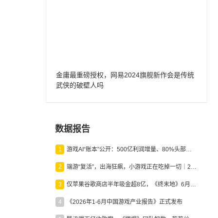
金庸最重磅授权，网易2024旗舰新作会是传统
武侠的破壁人吗
数据报告
1
游戏AI“账本”公开：500亿利润增量、80%头部入局，谁在闷声发财？
2
端游“复活”，出海狂飙，小游戏正在吃掉一切｜2026上半年产业报告
3
仅苹果谷歌商店半年吸金超8亿，《终末地》6月份收入显著回暖
4
《2026年1-6月中国游戏产业报告》正式发布