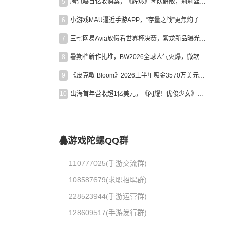
5
腾讯曝百亿收购案，《辉烬》团队解散，莉莉丝新作曝光｜陀螺周报
6
小游戏MAU逼近手游APP，“存量之战”更焦灼了
7
三七网易Avia放假看世界杯决赛，紫龙新品曝光，米哈游新作上线 | 陀螺周报
8
暑期档新作扎堆，BW2026全球人气火爆，微软XBOX大裁员|陀螺周报
9
《皮克敏 Bloom》2026上半年吸金3570万美元，中国台湾成最大市场
10
出海首年营收超1亿美元，《闪耀！优俊少女》美国市场占比达七成
游戏陀螺QQ群
110777025(手游交流群)
108587679(求职招聘群)
228523944(手游运营群)
128609517(手游发行群)