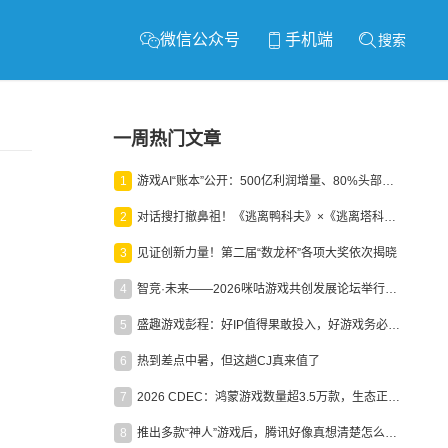
微信公众号
手机端
搜索
一周热门文章
1
游戏AI“账本”公开：500亿利润增量、80%头部入局，谁在闷声发财？
2
对话搜打撤鼻祖！《逃离鸭科夫》×《逃离塔科夫》官方线下沙龙落幕
3
见证创新力量！第二届“数龙杯”各项大奖依次揭晓
4
智竞·未来——2026咪咕游戏共创发展论坛举行：聚力精品内容、AI创作与电竞生态，共建高品质益智健康游戏社区
5
盛趣游戏彭程：好IP值得果敢投入，好游戏务必长效经营
6
热到差点中暑，但这趟CJ真来值了
7
2026 CDEC：鸿蒙游戏数量超3.5万款，生态正循环加速产业高质量发展
8
推出多款“神人”游戏后，腾讯好像真想清楚怎么做二次元了