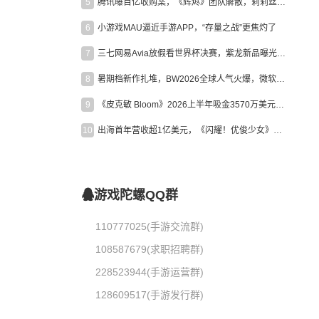
5
腾讯曝百亿收购案，《辉烬》团队解散，莉莉丝新作曝光｜陀螺周报
6
小游戏MAU逼近手游APP，“存量之战”更焦灼了
7
三七网易Avia放假看世界杯决赛，紫龙新品曝光，米哈游新作上线 | 陀螺周报
8
暑期档新作扎堆，BW2026全球人气火爆，微软XBOX大裁员|陀螺周报
9
《皮克敏 Bloom》2026上半年吸金3570万美元，中国台湾成最大市场
10
出海首年营收超1亿美元，《闪耀！优俊少女》美国市场占比达七成
游戏陀螺QQ群
110777025(手游交流群)
108587679(求职招聘群)
228523944(手游运营群)
128609517(手游发行群)