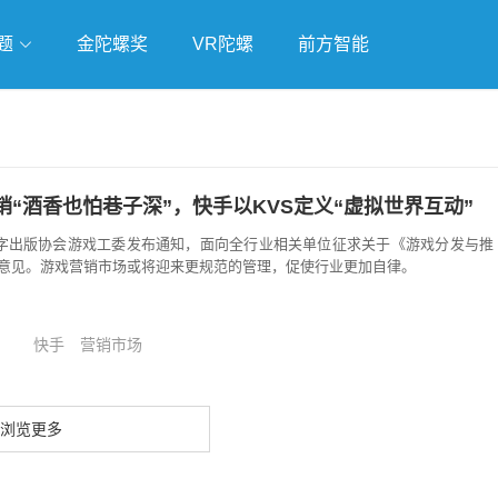
题
金陀螺奖
VR陀螺
前方智能
戏
独立游戏
云游戏
“酒香也怕巷子深”，快手以KVS定义“虚拟世界互动”
数字出版协会游戏工委发布通知，面向全行业相关单位征求关于《游戏分发与推
意见。游戏营销市场或将迎来更规范的管理，促使行业更加自律。
快手
营销市场
浏览更多