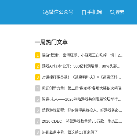
微信公众号
手机端
搜索
一周热门文章
1
端游“复活”，出海狂飙，小游戏正在吃掉一切｜2026上半年产业报告
2
游戏AI“账本”公开：500亿利润增量、80%头部入局，谁在闷声发财？
3
对话搜打撤鼻祖！《逃离鸭科夫》×《逃离塔科夫》官方线下沙龙落幕
4
见证创新力量！第二届“数龙杯”各项大奖依次揭晓
5
智竞·未来——2026咪咕游戏共创发展论坛举行：聚力精品内容、AI创作与电竞生态，共建高品质益智健康游戏社区
6
盛趣游戏彭程：好IP值得果敢投入，好游戏务必长效经营
7
2026 CDEC：鸿蒙游戏数量超3.5万款，生态正循环加速产业高质量发展
8
热到差点中暑，但这趟CJ真来值了