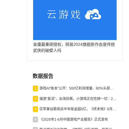
金庸最重磅授权，网易2024旗舰新作会是传统
武侠的破壁人吗
数据报告
1
游戏AI“账本”公开：500亿利润增量、80%头部入局，谁在闷声发财？
2
端游“复活”，出海狂飙，小游戏正在吃掉一切｜2026上半年产业报告
3
仅苹果谷歌商店半年吸金超8亿，《终末地》6月份收入显著回暖
4
《2026年1-6月中国游戏产业报告》正式发布