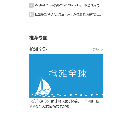
9
PayPal China亮相2026 ChinaJoy，以全球支付能力助力中国游戏企业深化全球运营
10
推出多款“神人”游戏后，腾讯好像真想清楚怎么做二次元了
推荐专题
抢滩全球
更多
《恋与深空》累计收入破5亿美元，广州厂商
MMO杀入韩国畅销TOP5