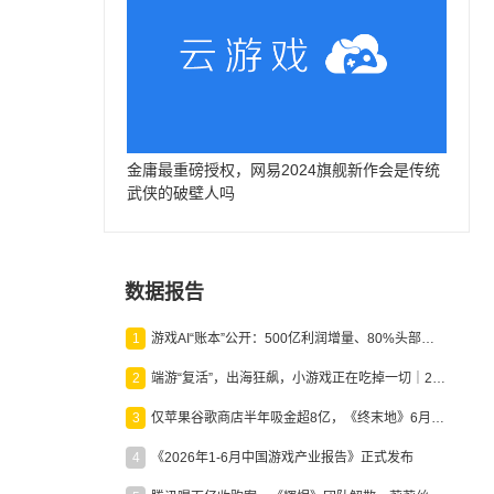
金庸最重磅授权，网易2024旗舰新作会是传统
武侠的破壁人吗
数据报告
1
游戏AI“账本”公开：500亿利润增量、80%头部入局，谁在闷声发财？
2
端游“复活”，出海狂飙，小游戏正在吃掉一切｜2026上半年产业报告
3
仅苹果谷歌商店半年吸金超8亿，《终末地》6月份收入显著回暖
4
《2026年1-6月中国游戏产业报告》正式发布