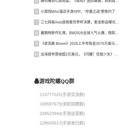
5
腾讯曝百亿收购案，《辉烬》团队解散，莉莉丝新作曝光｜陀螺周报
6
小游戏MAU逼近手游APP，“存量之战”更焦灼了
7
三七网易Avia放假看世界杯决赛，紫龙新品曝光，米哈游新作上线 | 陀螺周报
8
暑期档新作扎堆，BW2026全球人气火爆，微软XBOX大裁员|陀螺周报
9
《皮克敏 Bloom》2026上半年吸金3570万美元，中国台湾成最大市场
10
出海首年营收超1亿美元，《闪耀！优俊少女》美国市场占比达七成
游戏陀螺QQ群
110777025(手游交流群)
108587679(求职招聘群)
228523944(手游运营群)
128609517(手游发行群)