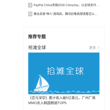
9
PayPal China亮相2026 ChinaJoy，以全球支付能力助力中国游戏企业深化全球运营
10
推出多款“神人”游戏后，腾讯好像真想清楚怎么做二次元了
推荐专题
抢滩全球
更多
《恋与深空》累计收入破5亿美元，广州厂商
MMO杀入韩国畅销TOP5