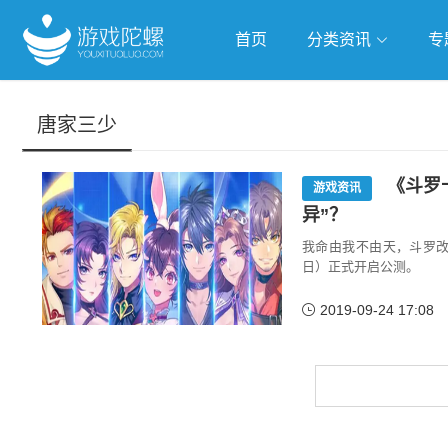
首页
分类资讯
专
抢滩全球
人工智能
武侠游
唐家三少
跨界Talk
《斗罗十
游戏资讯
异”？
我命由我不由天，斗罗改
日）正式开启公测。
2019-09-24 17:08