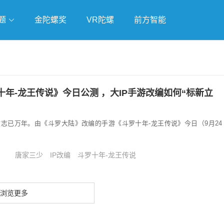
题
金陀螺奖
VR陀螺
前方智能
戏
独立游戏
云游戏
年-龙王传说》今日公测 ，大IP手游改编如何“标新立
志已万年。由《斗罗大陆》改编的手游《斗罗十年-龙王传说》今日（9月24
唐家三少
IP改编
斗罗十年-龙王传说
浏览更多