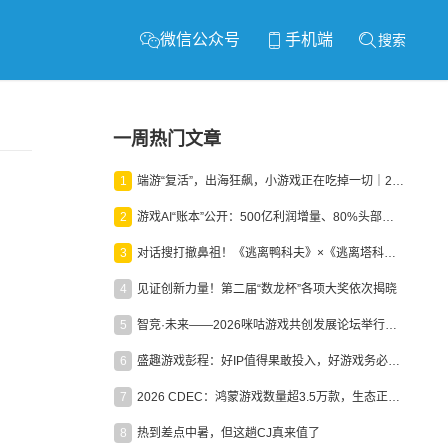
微信公众号
手机端
搜索
一周热门文章
1
端游“复活”，出海狂飙，小游戏正在吃掉一切｜2026上半年产业报告
2
游戏AI“账本”公开：500亿利润增量、80%头部入局，谁在闷声发财？
3
对话搜打撤鼻祖！《逃离鸭科夫》×《逃离塔科夫》官方线下沙龙落幕
4
见证创新力量！第二届“数龙杯”各项大奖依次揭晓
5
智竞·未来——2026咪咕游戏共创发展论坛举行：聚力精品内容、AI创作与电竞生态，共建高品质益智健康游戏社区
6
盛趣游戏彭程：好IP值得果敢投入，好游戏务必长效经营
7
2026 CDEC：鸿蒙游戏数量超3.5万款，生态正循环加速产业高质量发展
8
热到差点中暑，但这趟CJ真来值了