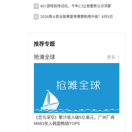
9
60+游戏现场试玩，今年CJ让我重新认识鸿蒙
10
2026烽火职业联赛夏季赛赛制再升级！8月5日起24支战队集结开战！
推荐专题
抢滩全球
更多
《恋与深空》累计收入破5亿美元，广州厂商
MMO杀入韩国畅销TOP5