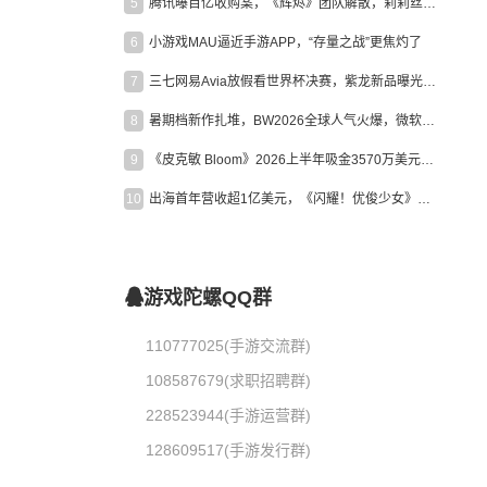
5
腾讯曝百亿收购案，《辉烬》团队解散，莉莉丝新作曝光｜陀螺周报
6
小游戏MAU逼近手游APP，“存量之战”更焦灼了
7
三七网易Avia放假看世界杯决赛，紫龙新品曝光，米哈游新作上线 | 陀螺周报
8
暑期档新作扎堆，BW2026全球人气火爆，微软XBOX大裁员|陀螺周报
9
《皮克敏 Bloom》2026上半年吸金3570万美元，中国台湾成最大市场
10
出海首年营收超1亿美元，《闪耀！优俊少女》美国市场占比达七成
游戏陀螺QQ群
110777025(手游交流群)
108587679(求职招聘群)
228523944(手游运营群)
128609517(手游发行群)