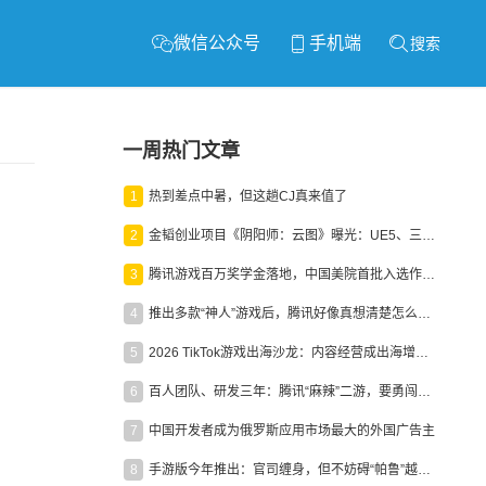
微信公众号
手机端
搜索
一周热门文章
1
热到差点中暑，但这趟CJ真来值了
2
金韬创业项目《阴阳师：云图》曝光：UE5、三端互通、ARPG
3
腾讯游戏百万奖学金落地，中国美院首批入选作品获业内关注
4
推出多款“神人”游戏后，腾讯好像真想清楚怎么做二次元了
5
2026 TikTok游戏出海沙龙：内容经营成出海增长新引擎
6
百人团队、研发三年：腾讯“麻辣”二游，要勇闯男性恋爱市场
7
中国开发者成为俄罗斯应用市场最大的外国广告主
8
手游版今年推出：官司缠身，但不妨碍“帕鲁”越来越火