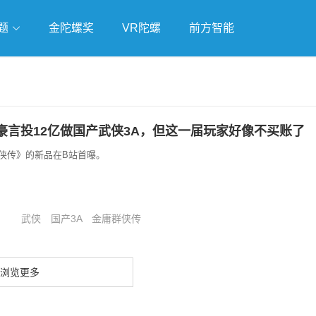
题
金陀螺奖
VR陀螺
前方智能
戏
独立游戏
云游戏
豪言投12亿做国产武侠3A，但这一届玩家好像不买账了
侠传》的新品在B站首曝。
武侠
国产3A
金庸群侠传
浏览更多