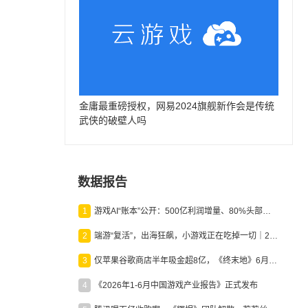
金庸最重磅授权，网易2024旗舰新作会是传统
武侠的破壁人吗
数据报告
1
游戏AI“账本”公开：500亿利润增量、80%头部入局，谁在闷声发财？
2
端游“复活”，出海狂飙，小游戏正在吃掉一切｜2026上半年产业报告
3
仅苹果谷歌商店半年吸金超8亿，《终末地》6月份收入显著回暖
4
《2026年1-6月中国游戏产业报告》正式发布