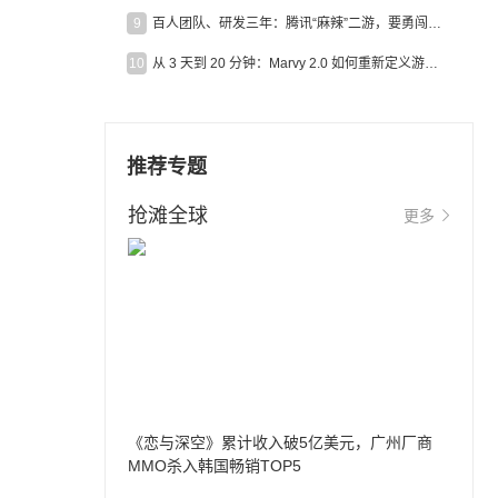
9
百人团队、研发三年：腾讯“麻辣”二游，要勇闯男性恋爱市场
10
从 3 天到 20 分钟：Marvy 2.0 如何重新定义游戏出海营销效率？
推荐专题
抢滩全球
更多
《恋与深空》累计收入破5亿美元，广州厂商
MMO杀入韩国畅销TOP5