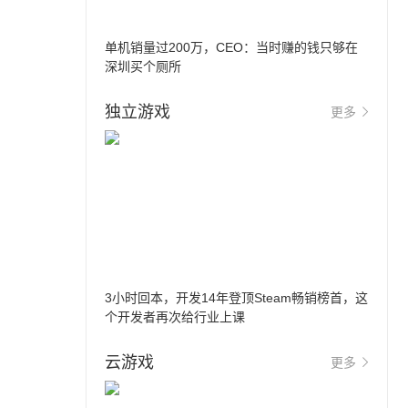
单机销量过200万，CEO：当时赚的钱只够在
深圳买个厕所
独立游戏
更多
3小时回本，开发14年登顶Steam畅销榜首，这
个开发者再次给行业上课
云游戏
更多