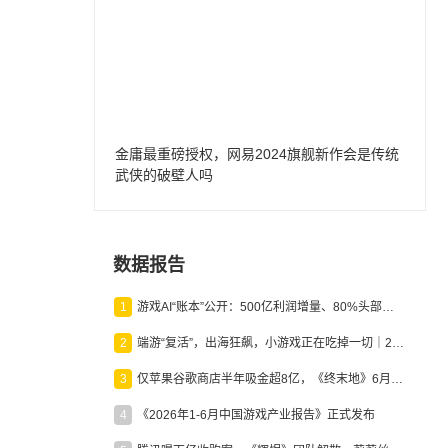
金庸最重磅授权，网易2024旗舰新作会是传统
武侠的破壁人吗
数据报告
1
游戏AI“账本”公开：500亿利润增量、80%头部入局，谁在闷声发财？
2
端游“复活”，出海狂飙，小游戏正在吃掉一切｜2026上半年产业报告
3
仅苹果谷歌商店半年吸金超8亿，《终末地》6月份收入显著回暖
4
《2026年1-6月中国游戏产业报告》正式发布