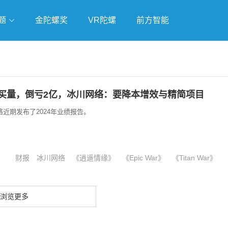
题
金陀螺奖
VR陀螺
前方智能
戏
独立游戏
云游戏
亿买量，倒亏2亿，冰川网络：要降本增效与精简项目
近期发布了2024年业绩报告。
财报
冰川网络
《逍遥情缘》
《Epic War》
《Titan War》
浏览更多