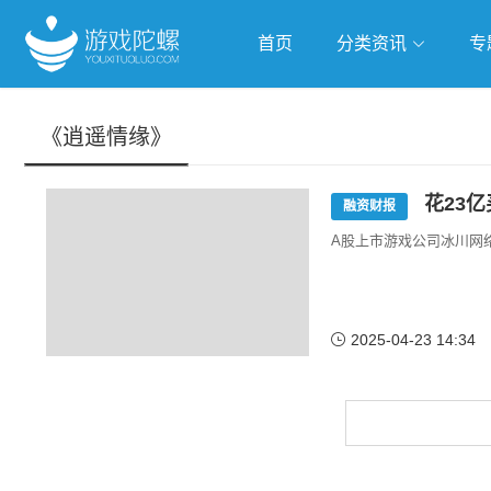
首页
分类资讯
专
抢滩全球
人工智能
武侠游
《逍遥情缘》
跨界Talk
花23
融资财报
A股上市游戏公司冰川网络
2025-04-23 14:34