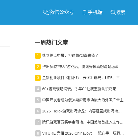
微信公众号
手机端
搜索
一周热门文章
1
热到差点中暑，但这趟CJ真来值了
2
推出多款“神人”游戏后，腾讯好像真想清楚怎么做二次元了
3
金韬创业项目《阴阳师：云图》曝光：UE5、三端互通、ARPG
4
60+游戏现场试玩，今年CJ让我重新认识鸿蒙
5
中国开发者成为俄罗斯应用市场最大的外国广告主
6
2026 TikTok游戏出海沙龙：内容经营成出海增长新引擎
7
腾讯游戏百万奖学金落地，中国美院首批入选作品获业内关注
8
VITURE 亮相 2026 ChinaJoy：一镜在手，玩转全场！