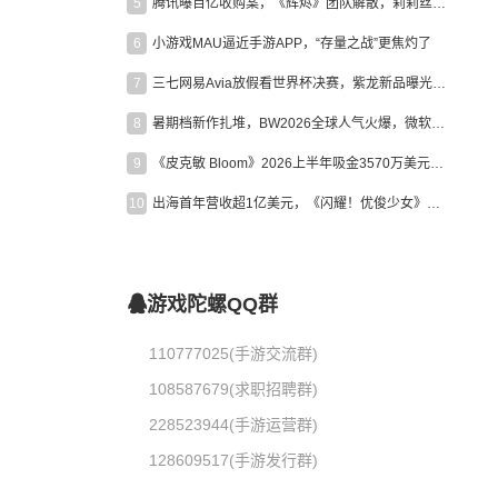
5
腾讯曝百亿收购案，《辉烬》团队解散，莉莉丝新作曝光｜陀螺周报
6
小游戏MAU逼近手游APP，“存量之战”更焦灼了
7
三七网易Avia放假看世界杯决赛，紫龙新品曝光，米哈游新作上线 | 陀螺周报
8
暑期档新作扎堆，BW2026全球人气火爆，微软XBOX大裁员|陀螺周报
9
《皮克敏 Bloom》2026上半年吸金3570万美元，中国台湾成最大市场
10
出海首年营收超1亿美元，《闪耀！优俊少女》美国市场占比达七成
游戏陀螺QQ群
110777025(手游交流群)
108587679(求职招聘群)
228523944(手游运营群)
128609517(手游发行群)