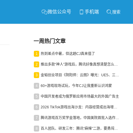
微信公众号
手机端
搜索
一周热门文章
1
热到差点中暑，但这趟CJ真来值了
2
推出多款“神人”游戏后，腾讯好像真想清楚怎么做二次元了
3
金韬创业项目《阴阳师：云图》曝光：UE5、三端互通、ARPG
4
60+游戏现场试玩，今年CJ让我重新认识鸿蒙
5
中国开发者成为俄罗斯应用市场最大的外国广告主
6
2026 TikTok游戏出海沙龙：内容经营成出海增长新引擎
7
腾讯游戏百万奖学金落地，中国美院首批入选作品获业内关注
8
百人团队、研发三年：腾讯“麻辣”二游，要勇闯男性恋爱市场