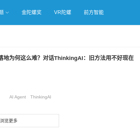
题
金陀螺奖
VR陀螺
前方智能
戏
独立游戏
云游戏
落地为何这么难？对话ThinkingAI：旧方法用不好现在
AI Agent
ThinkingAI
浏览更多