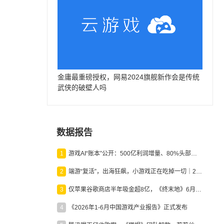
金庸最重磅授权，网易2024旗舰新作会是传统
武侠的破壁人吗
数据报告
1
游戏AI“账本”公开：500亿利润增量、80%头部入局，谁在闷声发财？
2
端游“复活”，出海狂飙，小游戏正在吃掉一切｜2026上半年产业报告
3
仅苹果谷歌商店半年吸金超8亿，《终末地》6月份收入显著回暖
4
《2026年1-6月中国游戏产业报告》正式发布