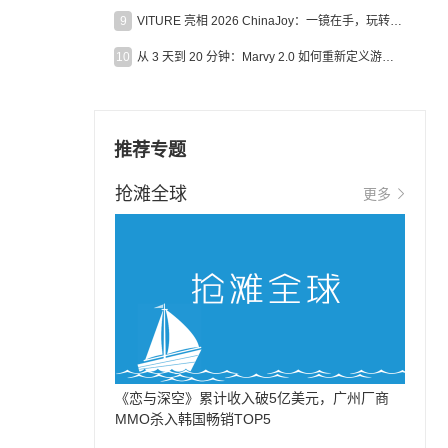
9
VITURE 亮相 2026 ChinaJoy：一镜在手，玩转全场！
10
从 3 天到 20 分钟：Marvy 2.0 如何重新定义游戏出海营销效率？
推荐专题
抢滩全球
更多
《恋与深空》累计收入破5亿美元，广州厂商
MMO杀入韩国畅销TOP5