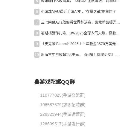
5
腾讯曝百亿收购案，《辉烬》团队解散，莉莉丝新作曝光｜陀螺周报
6
小游戏MAU逼近手游APP，“存量之战”更焦灼了
7
三七网易Avia放假看世界杯决赛，紫龙新品曝光，米哈游新作上线 | 陀螺周报
8
暑期档新作扎堆，BW2026全球人气火爆，微软XBOX大裁员|陀螺周报
9
《皮克敏 Bloom》2026上半年吸金3570万美元，中国台湾成最大市场
10
出海首年营收超1亿美元，《闪耀！优俊少女》美国市场占比达七成
游戏陀螺QQ群
110777025(手游交流群)
108587679(求职招聘群)
228523944(手游运营群)
128609517(手游发行群)