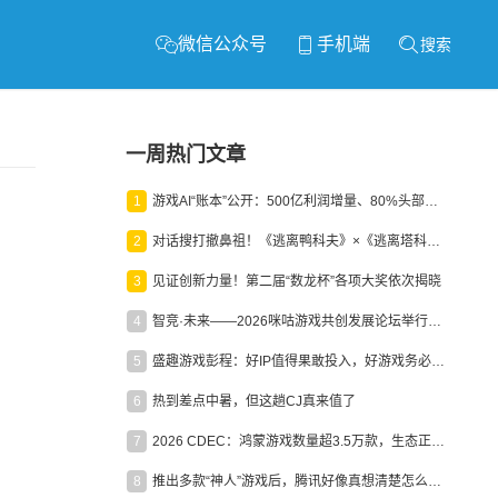
微信公众号
手机端
搜索
一周热门文章
1
游戏AI“账本”公开：500亿利润增量、80%头部入局，谁在闷声发财？
2
对话搜打撤鼻祖！《逃离鸭科夫》×《逃离塔科夫》官方线下沙龙落幕
3
见证创新力量！第二届“数龙杯”各项大奖依次揭晓
4
智竞·未来——2026咪咕游戏共创发展论坛举行：聚力精品内容、AI创作与电竞生态，共建高品质益智健康游戏社区
5
盛趣游戏彭程：好IP值得果敢投入，好游戏务必长效经营
6
热到差点中暑，但这趟CJ真来值了
7
2026 CDEC：鸿蒙游戏数量超3.5万款，生态正循环加速产业高质量发展
8
推出多款“神人”游戏后，腾讯好像真想清楚怎么做二次元了