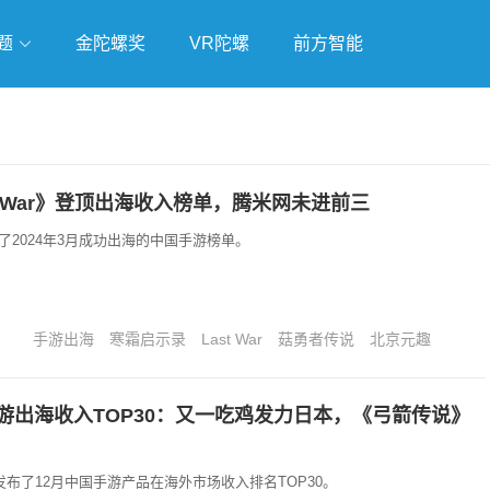
题
金陀螺奖
VR陀螺
前方智能
戏
独立游戏
云游戏
t War》登顶出海收入榜单，腾米网未进前三
r发布了2024年3月成功出海的中国手游榜单。
手游出海
寒霜启示录
Last War
菇勇者传说
北京元趣
手游出海收入TOP30：又一吃鸡发力日本，《弓箭传说》
ower发布了12月中国手游产品在海外市场收入排名TOP30。