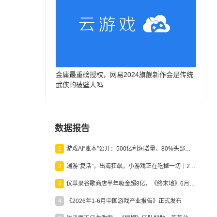
金庸最重磅授权，网易2024旗舰新作会是传统
武侠的破壁人吗
数据报告
1
游戏AI“账本”公开：500亿利润增量、80%头部入局，谁在闷声发财？
2
端游“复活”，出海狂飙，小游戏正在吃掉一切｜2026上半年产业报告
3
仅苹果谷歌商店半年吸金超8亿，《终末地》6月份收入显著回暖
4
《2026年1-6月中国游戏产业报告》正式发布