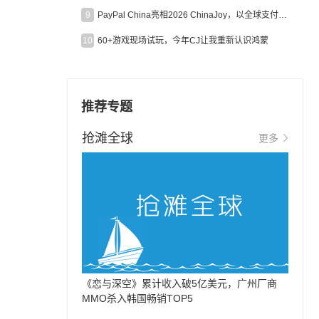
9
PayPal China亮相2026 ChinaJoy，以全球支付能力助力中国游戏企业深化全球运营
10
60+游戏现场试玩，今年CJ让我重新认识鸿蒙
推荐专题
抢滩全球
更多
《恋与深空》累计收入破5亿美元，广州厂商
MMO杀入韩国畅销TOP5