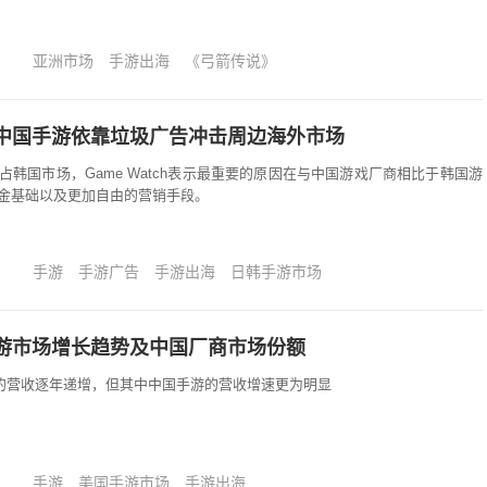
亚洲市场
手游出海
《弓箭传说》
中国手游依靠垃圾广告冲击周边海外市场
韩国市场，Game Watch表示最重要的原因在与中国游戏厂商相比于韩国游
金基础以及更加自由的营销手段。
手游
手游广告
手游出海
日韩手游市场
游市场增长趋势及中国厂商市场份额
00的营收逐年递增，但其中中国手游的营收增速更为明显
手游
美国手游市场
手游出海