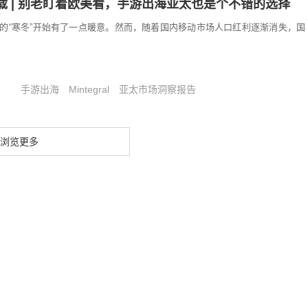
载 | 别老盯着欧美看，手游出海亚太也是个不错的选择
的“寒冬”开始有了一点暖意。然而，随着国内移动市场人口红利逐渐消失，国
手游出海
Mintegral
亚太市场洞察报告
浏览更多