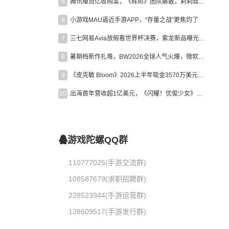
5
腾讯曝百亿收购案，《辉烬》团队解散，莉莉丝新作曝光｜陀螺周报
6
小游戏MAU逼近手游APP，“存量之战”更焦灼了
7
三七网易Avia放假看世界杯决赛，紫龙新品曝光，米哈游新作上线 | 陀螺周报
8
暑期档新作扎堆，BW2026全球人气火爆，微软XBOX大裁员|陀螺周报
9
《皮克敏 Bloom》2026上半年吸金3570万美元，中国台湾成最大市场
10
出海首年营收超1亿美元，《闪耀！优俊少女》美国市场占比达七成
游戏陀螺QQ群
110777025(手游交流群)
108587679(求职招聘群)
228523944(手游运营群)
128609517(手游发行群)