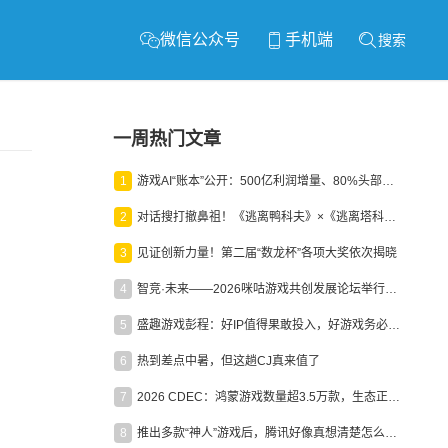
微信公众号
手机端
搜索
一周热门文章
1
游戏AI“账本”公开：500亿利润增量、80%头部入局，谁在闷声发财？
2
对话搜打撤鼻祖！《逃离鸭科夫》×《逃离塔科夫》官方线下沙龙落幕
3
见证创新力量！第二届“数龙杯”各项大奖依次揭晓
4
智竞·未来——2026咪咕游戏共创发展论坛举行：聚力精品内容、AI创作与电竞生态，共建高品质益智健康游戏社区
5
盛趣游戏彭程：好IP值得果敢投入，好游戏务必长效经营
6
热到差点中暑，但这趟CJ真来值了
7
2026 CDEC：鸿蒙游戏数量超3.5万款，生态正循环加速产业高质量发展
8
推出多款“神人”游戏后，腾讯好像真想清楚怎么做二次元了