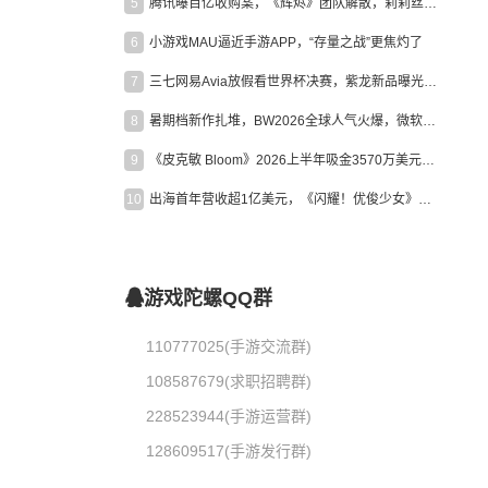
5
腾讯曝百亿收购案，《辉烬》团队解散，莉莉丝新作曝光｜陀螺周报
6
小游戏MAU逼近手游APP，“存量之战”更焦灼了
7
三七网易Avia放假看世界杯决赛，紫龙新品曝光，米哈游新作上线 | 陀螺周报
8
暑期档新作扎堆，BW2026全球人气火爆，微软XBOX大裁员|陀螺周报
9
《皮克敏 Bloom》2026上半年吸金3570万美元，中国台湾成最大市场
10
出海首年营收超1亿美元，《闪耀！优俊少女》美国市场占比达七成
游戏陀螺QQ群
110777025(手游交流群)
108587679(求职招聘群)
228523944(手游运营群)
128609517(手游发行群)