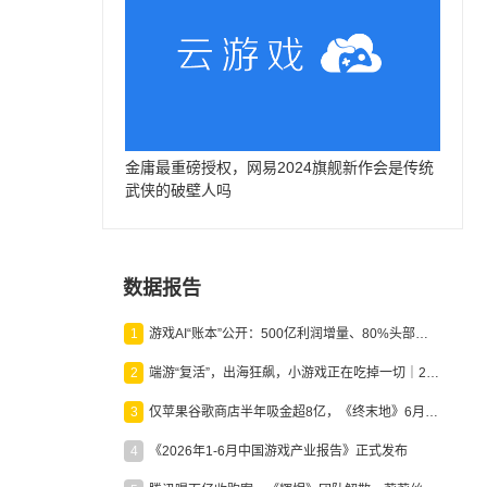
金庸最重磅授权，网易2024旗舰新作会是传统
武侠的破壁人吗
数据报告
1
游戏AI“账本”公开：500亿利润增量、80%头部入局，谁在闷声发财？
2
端游“复活”，出海狂飙，小游戏正在吃掉一切｜2026上半年产业报告
3
仅苹果谷歌商店半年吸金超8亿，《终末地》6月份收入显著回暖
4
《2026年1-6月中国游戏产业报告》正式发布