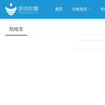
首页
分类资讯
专
抢滩全球
人工智能
武侠游
阮哈东
跨界Talk