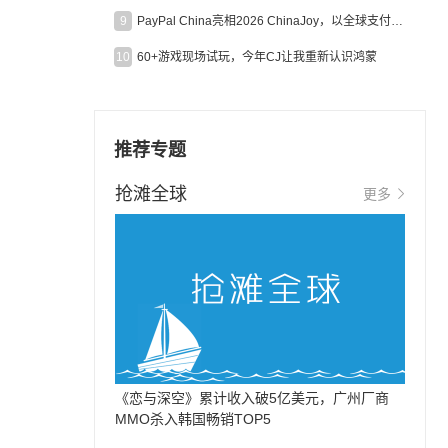
9
PayPal China亮相2026 ChinaJoy，以全球支付能力助力中国游戏企业深化全球运营
10
60+游戏现场试玩，今年CJ让我重新认识鸿蒙
推荐专题
抢滩全球
更多
《恋与深空》累计收入破5亿美元，广州厂商
MMO杀入韩国畅销TOP5