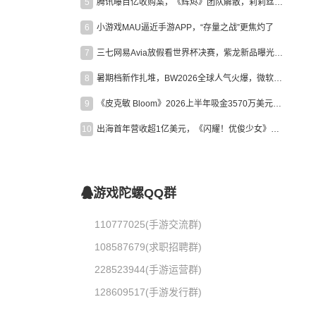
5
腾讯曝百亿收购案，《辉烬》团队解散，莉莉丝新作曝光｜陀螺周报
6
小游戏MAU逼近手游APP，“存量之战”更焦灼了
7
三七网易Avia放假看世界杯决赛，紫龙新品曝光，米哈游新作上线 | 陀螺周报
8
暑期档新作扎堆，BW2026全球人气火爆，微软XBOX大裁员|陀螺周报
9
《皮克敏 Bloom》2026上半年吸金3570万美元，中国台湾成最大市场
10
出海首年营收超1亿美元，《闪耀！优俊少女》美国市场占比达七成
游戏陀螺QQ群
110777025(手游交流群)
108587679(求职招聘群)
228523944(手游运营群)
128609517(手游发行群)