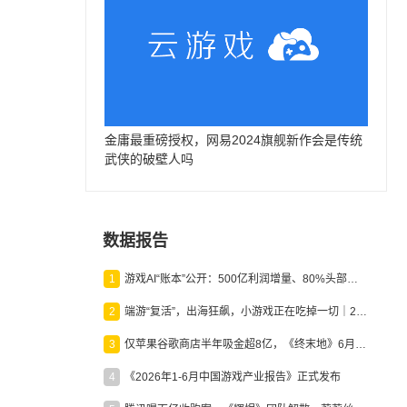
金庸最重磅授权，网易2024旗舰新作会是传统
武侠的破壁人吗
数据报告
1
游戏AI“账本”公开：500亿利润增量、80%头部入局，谁在闷声发财？
2
端游“复活”，出海狂飙，小游戏正在吃掉一切｜2026上半年产业报告
3
仅苹果谷歌商店半年吸金超8亿，《终末地》6月份收入显著回暖
4
《2026年1-6月中国游戏产业报告》正式发布