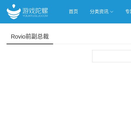
首页
分类资讯
专
抢滩全球
人工智能
武侠游
Rovio前副总裁
跨界Talk