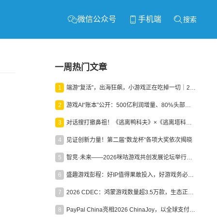
微信公众号
手机端
搜索
一周热门文章
1
端游“复活”，出海狂飙，小游戏正在吃掉一切｜2026上半年产业报告
2
游戏AI“账本”公开：500亿利润增量、80%头部入局，谁在闷声发财？
3
对话搜打撤鼻祖！《逃离鸭科夫》×《逃离塔科夫》官方线下沙龙落幕
4
见证创新力量！第二届“数龙杯”各项大奖依次揭晓
5
智竞·未来——2026咪咕游戏共创发展论坛举行：聚力精品内容、AI创作与电竞生态，共建高品质益智健康游戏社区
6
盛趣游戏彭程：好IP值得果敢投入，好游戏务必长效经营
7
2026 CDEC：鸿蒙游戏数量超3.5万款，生态正循环加速产业高质量发展
8
PayPal China亮相2026 ChinaJoy，以全球支付能力助力中国游戏企业深化全球运营