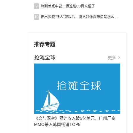
9
热到差点中暑，但这趟CJ真来值了
10
推出多款“神人”游戏后，腾讯好像真想清楚怎么做二次元了
推荐专题
抢滩全球
更多
《恋与深空》累计收入破5亿美元，广州厂商
MMO杀入韩国畅销TOP5