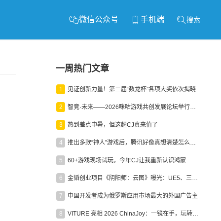
微信公众号
手机端
搜索
一周热门文章
1
见证创新力量！第二届“数龙杯”各项大奖依次揭晓
2
智竞·未来——2026咪咕游戏共创发展论坛举行：聚力精品内容、AI创作与电竞生态，共建高品质益智健康游戏社区
3
热到差点中暑，但这趟CJ真来值了
4
推出多款“神人”游戏后，腾讯好像真想清楚怎么做二次元了
5
60+游戏现场试玩，今年CJ让我重新认识鸿蒙
6
金韬创业项目《阴阳师：云图》曝光：UE5、三端互通、ARPG
7
中国开发者成为俄罗斯应用市场最大的外国广告主
8
VITURE 亮相 2026 ChinaJoy：一镜在手，玩转全场！