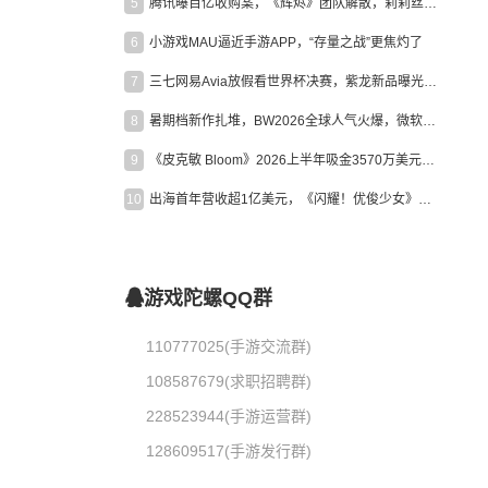
5
腾讯曝百亿收购案，《辉烬》团队解散，莉莉丝新作曝光｜陀螺周报
6
小游戏MAU逼近手游APP，“存量之战”更焦灼了
7
三七网易Avia放假看世界杯决赛，紫龙新品曝光，米哈游新作上线 | 陀螺周报
8
暑期档新作扎堆，BW2026全球人气火爆，微软XBOX大裁员|陀螺周报
9
《皮克敏 Bloom》2026上半年吸金3570万美元，中国台湾成最大市场
10
出海首年营收超1亿美元，《闪耀！优俊少女》美国市场占比达七成
游戏陀螺QQ群
110777025(手游交流群)
108587679(求职招聘群)
228523944(手游运营群)
128609517(手游发行群)