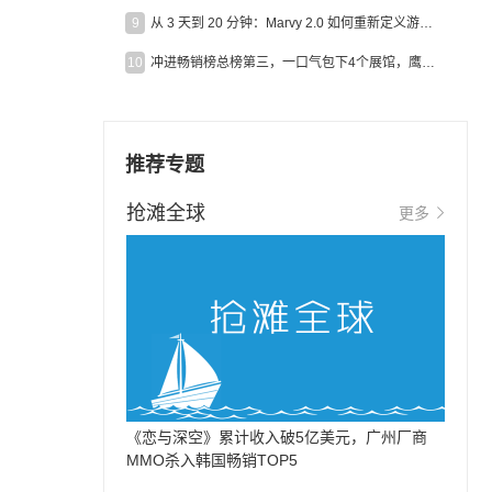
9
从 3 天到 20 分钟：Marvy 2.0 如何重新定义游戏出海营销效率？
10
冲进畅销榜总榜第三，一口气包下4个展馆，鹰角把嘉年华做爆了
推荐专题
抢滩全球
更多
《恋与深空》累计收入破5亿美元，广州厂商
MMO杀入韩国畅销TOP5