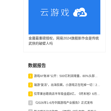
金庸最重磅授权，网易2024旗舰新作会是传统
武侠的破壁人吗
数据报告
1
游戏AI“账本”公开：500亿利润增量、80%头部入局，谁在闷声发财？
2
端游“复活”，出海狂飙，小游戏正在吃掉一切｜2026上半年产业报告
3
仅苹果谷歌商店半年吸金超8亿，《终末地》6月份收入显著回暖
4
《2026年1-6月中国游戏产业报告》正式发布