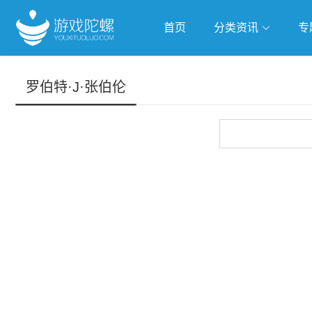
首页
分类资讯
专
抢滩全球
人工智能
武侠游
罗伯特·J·张伯伦
跨界Talk