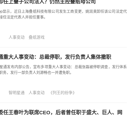
卸任上叠子公司法人？仍然主控叠纸母公司
pp显示，近日上海叠纸科技有限公司发生工商变更，姚润昊卸任该公司法定代
接任法定代表人并担任董事。
人事变动
叠纸游戏
通重大人事变动：总裁停职，发行负责人集体撤职
星通发布内部公告，宣布多项重大人事变动：总裁张磊被停职调查，发行体系
职务，发行一部负责人刘源畅也一并遭免职。
智明星通
人事变动
《列王的纷争》
委任王春叶为联席CEO，后者曾任职于盛大、巨人、网