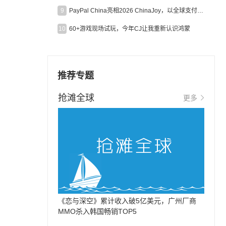
9
PayPal China亮相2026 ChinaJoy，以全球支付能力助力中国游戏企业深化全球运营
10
60+游戏现场试玩，今年CJ让我重新认识鸿蒙
推荐专题
抢滩全球
更多
《恋与深空》累计收入破5亿美元，广州厂商
MMO杀入韩国畅销TOP5