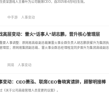
资深游戏人王春叶为公司联席CEO，自2025年4月9日生效。
中手游
人事变动
戏高层变动：雷火“话事人”胡志鹏，晋升核心管理层
重要人事调整：原网易高级副总裁兼雷火事业群负责人胡志鹏获擢升为集团执
管理层；原网易集团副总裁、雷火事业群总经理程龙同步晋升为集团高级副总
网易
人事变动
事变动：CEO萧泓、联席CEO鲁晓寅请辞，顾黎明接棒
过《关于公司高级管理人员变更的议案》。