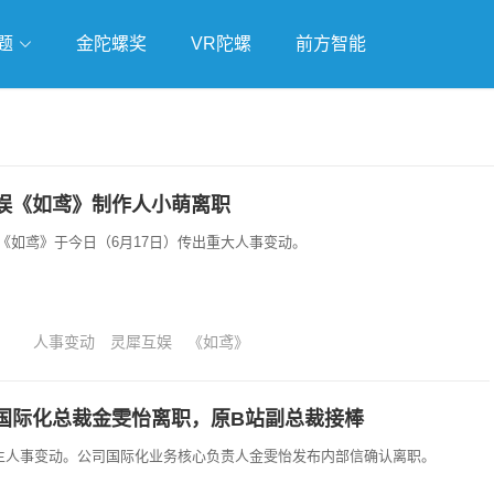
题
金陀螺奖
VR陀螺
前方智能
戏
独立游戏
云游戏
娱《如鸢》制作人小萌离职
《如鸢》于今日（6月17日）传出重大人事变动。
人事变动
灵犀互娱
《如鸢》
国际化总裁金雯怡离职，原B站副总裁接棒
发生人事变动。公司国际化业务核心负责人金雯怡发布内部信确认离职。