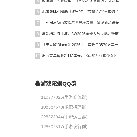
5
腾讯曝百亿收购案，《辉烬》团队解散，莉莉丝新作曝光｜陀螺周报
6
小游戏MAU逼近手游APP，“存量之战”更焦灼了
7
三七网易Avia放假看世界杯决赛，紫龙新品曝光，米哈游新作上线 | 陀螺周报
8
暑期档新作扎堆，BW2026全球人气火爆，微软XBOX大裁员|陀螺周报
9
《皮克敏 Bloom》2026上半年吸金3570万美元，中国台湾成最大市场
10
出海首年营收超1亿美元，《闪耀！优俊少女》美国市场占比达七成
游戏陀螺QQ群
110777025(手游交流群)
108587679(求职招聘群)
228523944(手游运营群)
128609517(手游发行群)