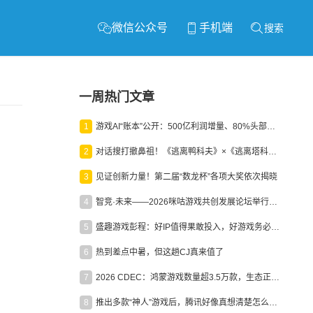
微信公众号
手机端
搜索
一周热门文章
1
游戏AI“账本”公开：500亿利润增量、80%头部入局，谁在闷声发财？
2
对话搜打撤鼻祖！《逃离鸭科夫》×《逃离塔科夫》官方线下沙龙落幕
3
见证创新力量！第二届“数龙杯”各项大奖依次揭晓
4
智竞·未来——2026咪咕游戏共创发展论坛举行：聚力精品内容、AI创作与电竞生态，共建高品质益智健康游戏社区
5
盛趣游戏彭程：好IP值得果敢投入，好游戏务必长效经营
6
热到差点中暑，但这趟CJ真来值了
7
2026 CDEC：鸿蒙游戏数量超3.5万款，生态正循环加速产业高质量发展
8
推出多款“神人”游戏后，腾讯好像真想清楚怎么做二次元了