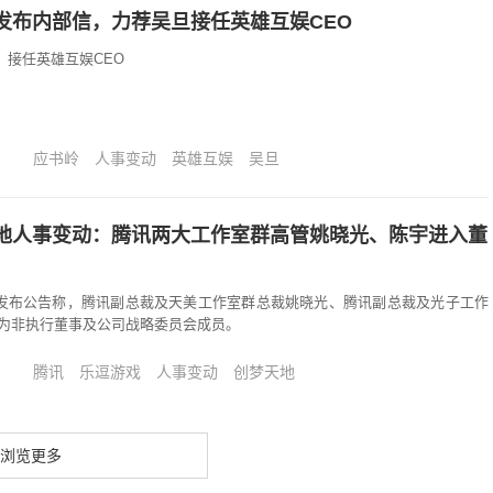
发布内部信，力荐吴旦接任英雄互娱CEO
l）接任英雄互娱CEO
应书岭
人事变动
英雄互娱
吴旦
地人事变动：腾讯两大工作室群高管姚晓光、陈宇进入董
地发布公告称，腾讯副总裁及天美工作室群总裁姚晓光、腾讯副总裁及光子工作
为非执行董事及公司战略委员会成员。
腾讯
乐逗游戏
人事变动
创梦天地
浏览更多