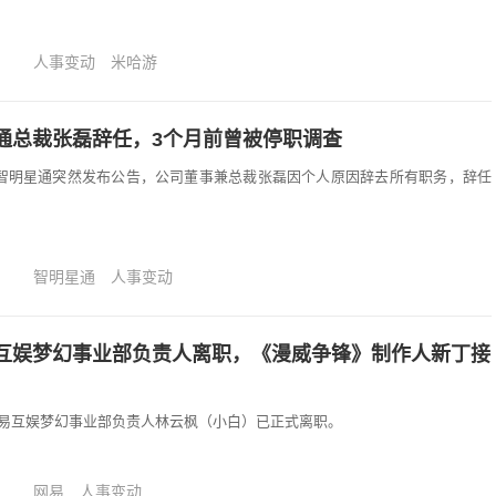
人事变动
米哈游
通总裁张磊辞任，3个月前曾被停职调查
，智明星通突然发布公告，公司董事兼总裁张磊因个人原因辞去所有职务，辞任
智明星通
人事变动
互娱梦幻事业部负责人离职，《漫威争锋》制作人新丁接
易互娱梦幻事业部负责人林云枫（小白）已正式离职。
网易
人事变动