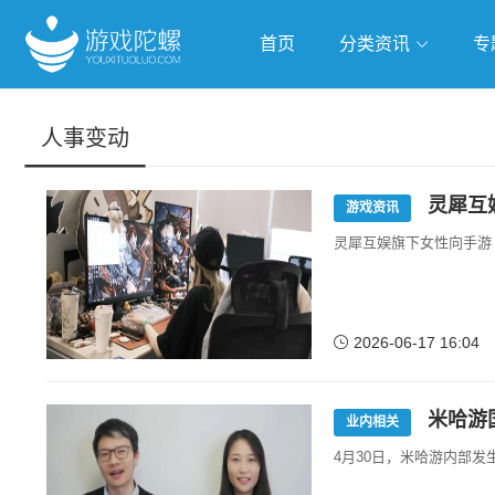
首页
分类资讯
专
抢滩全球
人工智能
武侠游
人事变动
跨界Talk
灵犀互
游戏资讯
灵犀互娱旗下女性向手游
2026-06-17 16:04
米哈游
业内相关
4月30日，米哈游内部