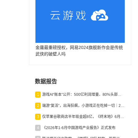
金庸最重磅授权，网易2024旗舰新作会是传统
武侠的破壁人吗
数据报告
1
游戏AI“账本”公开：500亿利润增量、80%头部入局，谁在闷声发财？
2
端游“复活”，出海狂飙，小游戏正在吃掉一切｜2026上半年产业报告
3
仅苹果谷歌商店半年吸金超8亿，《终末地》6月份收入显著回暖
4
《2026年1-6月中国游戏产业报告》正式发布